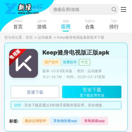
index
game
app
topics
top
首页
游戏
应用
合集
排行
您当前位置：
首页
→
运动健康
→
Keep健身电视版最新版本下载
Keep健身电视版正版apk
国产软件
免费软件
中文
版本: v3.9.9安卓版
|
类别：运动健康
大小: 24.7M
|
时间：
2025-03-31
更新
安全下载
普通下载
需下载应用市场
说明：
安全下载是通过360助手获取所需应用，安全便捷。
标签:
跑步记录软件
算食物热量app
有氧锻炼app