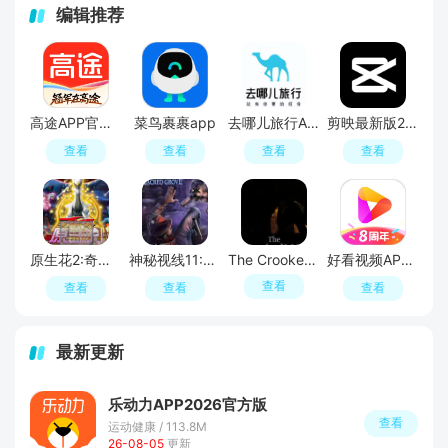
编辑推荐
高途APP官方正版
菜鸟裹裹app
去哪儿旅行APP官方免费版
剪映最新版2026手机版
查看
查看
查看
查看
原生花2:奇幻旅程
神秘视线11:惊悚秘林
The Crooked Man
好看视频APP官方最新版
查看
查看
查看
查看
最新更新
乐动力APP2026官方版
查看
运动健康 / 113.8M
26-08-05
更新