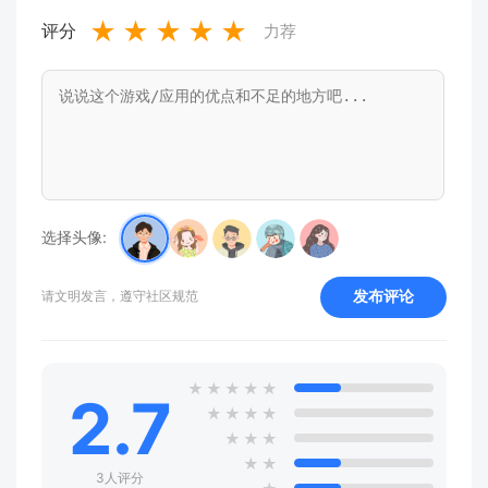
★
★
★
★
★
评分
力荐
选择头像:
发布评论
请文明发言，遵守社区规范
★
★
★
★
★
2.7
★
★
★
★
★
★
★
★
★
3人评分