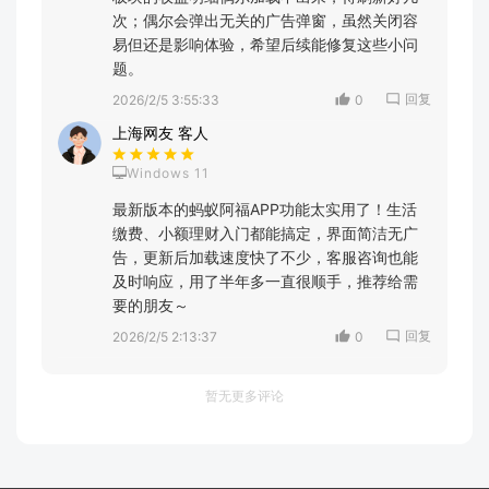
次；偶尔会弹出无关的广告弹窗，虽然关闭容
易但还是影响体验，希望后续能修复这些小问
题。
回复
2026/2/5 3:55:33
0
上海网友 客人
Windows 11
最新版本的蚂蚁阿福APP功能太实用了！生活
缴费、小额理财入门都能搞定，界面简洁无广
告，更新后加载速度快了不少，客服咨询也能
及时响应，用了半年多一直很顺手，推荐给需
要的朋友～
回复
2026/2/5 2:13:37
0
暂无更多评论