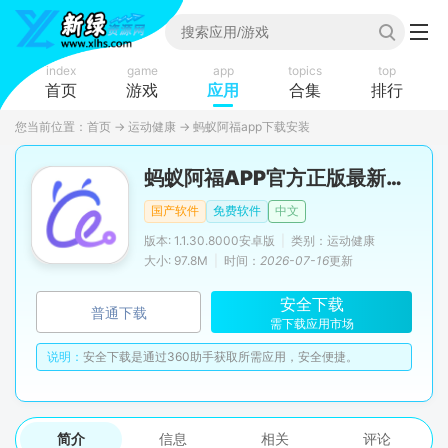
index
game
app
topics
top
首页
游戏
应用
合集
排行
您当前位置：
首页
→
运动健康
→
蚂蚁阿福app下载安装
蚂蚁阿福APP官方正版最新版本
国产软件
免费软件
中文
版本: 1.1.30.8000安卓版
|
类别：运动健康
大小: 97.8M
|
时间：
2026-07-16
更新
安全下载
普通下载
需下载应用市场
说明：
安全下载是通过360助手获取所需应用，安全便捷。
简介
信息
相关
评论