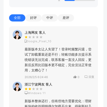
★
全部
好评
中评
差评
上海网友 客人
Google_Pixel_10
最新版本太让人失望了！登录时频繁闪退，尝
试了卸载重装还是不行；转账功能多次提示系
统错误无法完成，联系客服一直没人回应，更
新后反而比旧版本更不稳定，完全没法正常使
用，太糟心了！
回复
2026/2/5 6:24:46
0
浙江宁波网友 客人
Windows 11
新版本整体还行，但有些地方需要优化：理财
板块的收益明细偶尔加载不出来，得刷新好几