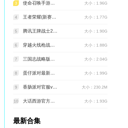
使命召唤手游官方版2026最新版v1.9.55 安卓版
3
大小：1.96G
王者荣耀(新赛季更新)v11.4.1.1 官方版
4
大小：1.77G
腾讯王牌战士2026官方正版手机版v1.65.0.1040安卓版
5
大小：1.90G
穿越火线枪战王者最新版1.0.540.840 官服
6
大小：1.88G
三国志战略版官服v2081.1730 最新版本
7
大小：2.04G
蛋仔派对最新版v1.0.282 网易官方版
8
大小：1.99G
香肠派对官服v24.14 正式服
9
大小：230.2M
大话西游官方正版v2.1.436 安卓最新版
10
大小：1.93G
最新合集