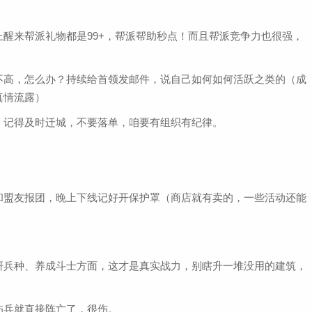
醒来帮派礼物都是99+，帮派帮助秒点！而且帮派竞争力也很强，
不高，怎么办？持续给首领发邮件，说自己如何如何活跃之类的（成
真情流露）
。记得及时迁城，不要落单，咱要有组织有纪律。
和盟友报团，晚上下线记好开保护罩（商店就有卖的，一些活动还能
研兵种、养成斗士方面，这才是真实战力，别瞎升一堆没用的建筑，
伤兵就直接阵亡了，很伤。