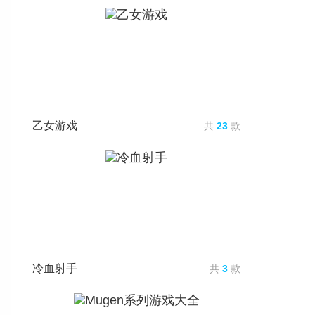
乙女游戏
共
23
款
冷血射手
共
3
款