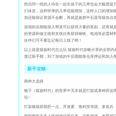
然后同一组的人待在一起生孩子的几率也会大幅度提
们休息，这样怀孕的几率也能增加，这样人口的增加
加还能保证资源不会断，再就是族群中石器等级加点
游戏的后期能加入帮派可以获得大量的奖励，还有就
的资源和做主线和支线任务获得钢铁、电池等必需材
伙伴们可不要忘记每日上线了哟！
以上就是猿族时代怎么玩 猿族时代攻略分享的全部
渡过新手期，到了游戏的中后期能靠仓库押运和加入
新手攻略
两种大选择
猴子（猿族时代）的世界中无非就是打架或者种田这
玩~
打架猴就前期肝一点，开迷雾、推科技等级、多造兵（
种田猴每天多上线做做日常任务，采集资源，发育就