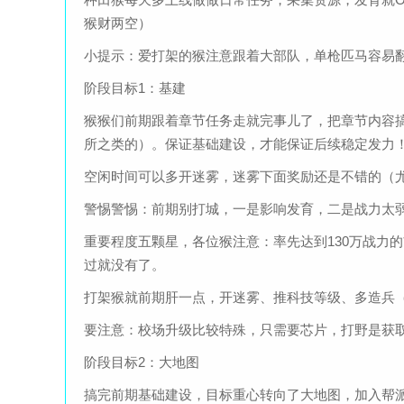
猴财两空）
小提示：爱打架的猴注意跟着大部队，单枪匹马容易
阶段目标1：基建
猴猴们前期跟着章节任务走就完事儿了，把章节内容
所之类的）。保证基础建设，才能保证后续稳定发力
空闲时间可以多开迷雾，迷雾下面奖励还是不错的（
警惕警惕：前期别打城，一是影响发育，二是战力太
重要程度五颗星，各位猴注意：率先达到130万战力
过就没有了。
打架猴就前期肝一点，开迷雾、推科技等级、多造兵（
要注意：校场升级比较特殊，只需要芯片，打野是获取
阶段目标2：大地图
搞完前期基础建设，目标重心转向了大地图，加入帮