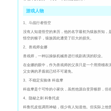
游戏人物
1、斗战行者悟空
没有人知道悟空的来历，他的名字最初为猿族所知，
悟空的猴子，猿族因此遭受了巨大的损失。
2、兽戏师金娜
兽戏师，一种以操纵机械兽进行戏剧表演的职业。
在金娜的眼中，作为兽戏师的父亲只是一个用滑稽表
父女俩的矛盾就已经不可避免。
3、不稳定实验体 科兹摩
科兹摩是个可怜的小家伙，虽然他源自变异猴群，但
4、隐秘之刺 科鲁托皮
科鲁托皮低调而神秘，很少有人知道他。但实际上他