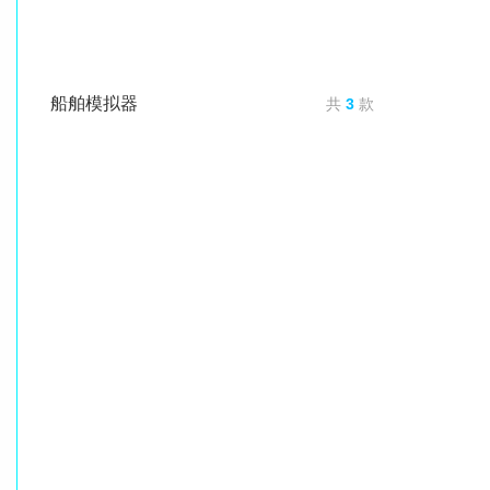
船舶模拟器
共
3
款