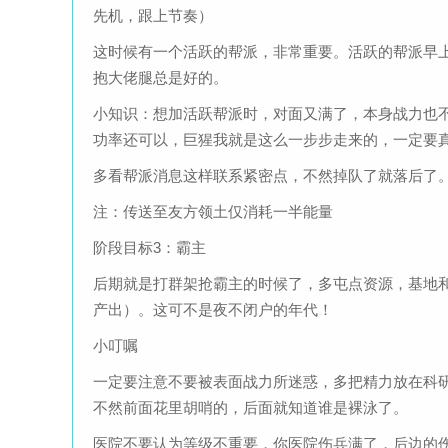
先机，跟上节奏）
这时候有一个活跃的帮派，非常重要。活跃的帮派早上
抱大佬腿总是好的。
小知识：想加活跃帮派时，对面又满了，本身战力也
功率还可以，巨猩我就是这么一步步走来的，一定要
多看帮派消息这样联系紧密点，不然掉队了就落后了
注：传送至友方领土仅消耗一半能量
阶段目标3：霸主
后期就是打群架抢霸主的时候了，多屯点资源，基地
产出）。这可不是夜不闭户的年代！
小叮嘱
一定要注意不要被表面战力所迷惑，多把精力放在科
不然前面花里胡哨的，后面就知道谁是裸泳了。
医院不要认为等级不重要，你医院伤兵满了，后边的