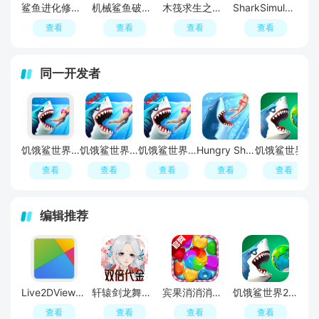
鲨鱼进化修改版免广告版
机械鲨鱼破解版免广告版(Mech Shark.io)
木筏求生之鲨鱼来袭无限金币无限资源版
SharkSimulator(鲨鱼模拟器手机版)
查看
查看
查看
查看
同一开发者
饥饿鲨世界内购版最新版
饥饿鲨世界国际服破解版
饥饿鲨世界无限钻石版免费最新版
Hungry Shark(饥饿鲨进化无限生命中文破解版)
饥饿鲨世界无尽钻石修改版
查看
查看
查看
查看
查看
编辑推荐
Live2DViewerEX最新版
轩辕剑龙舞云山0.05折双倍代金
宾果消消消官方
饥饿鲨世界2026最新版
查看
查看
查看
查看