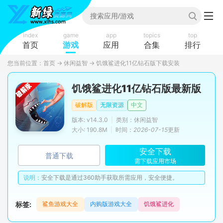
index
game
app
topics
top
首页
游戏
应用
合集
排行
您当前位置：
首页
→
休闲益智
→
饥饿鲨进化11亿钻石版下载安装
饥饿鲨进化11亿钻石版最新版
破解版
无限资源
中文
版本: v14.3.0
|
类别：休闲益智
大小: 190.8M
|
时间：
2026-07-15
更新
安全下载
普通下载
需下载应用市场
说明：
安全下载是通过360助手获取所需应用，安全便捷。
标签:
鲨鱼游戏大全
内购版游戏大全
饥饿鲨进化