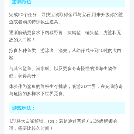
游戏特色
完成50个任务，寻找宝物取得金币与宝石,用来升级你的鲨
鱼或者购买特殊救生道具。
逐渐解锁更多水下凶猛野兽：灰鲭鲨、锤头鲨、虎鲨和无
敌的大白鲨！
掠食各种鱼类、游泳者、渔夫，从幼仔成长到10吨的大白
鲨!
与其它鲨鱼、潜水艇、以及更多奇奇怪怪的深海生物作
战，获得高分！
体验作为鲨鱼的终极生存挑战，畅游3D世界，在充满惊奇
与危险的多样水下世界觅食。
游戏玩法：
1.现将大白鲨解锁。(ps：若是通过普通方式逐级解锁的
话，需要比较久时间!)