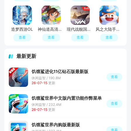
造梦西游OL
神仙道高清重制版手游官方最新版
现代战舰国服手游
风之大陆手游官方正版
查看
查看
查看
查看
最新更新
饥饿鲨进化11亿钻石版最新版
查看
休闲益智 / 190.8M
26-07-15
更新
饥饿鲨世界中文版内置功能作弊菜单
查看
休闲益智 / 232.4M
26-07-15
更新
饥饿鲨世界内购版最新版
查看