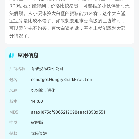
300钻石才能得到，价格比较昂贵，可能很多小伙伴暂时无
法解锁。从小便体验大白鲨的捕猎能力来看，这个大白鲨
宝宝算是比较不错了。如果想要追求更高级的巨齿鲨时，
可以暂时先不购买，有大白鲨的话，基本上就能应对大部
分情况了。
应用信息
厂商名称
育碧娱乐软件公司
包名
com.fgol.HungrySharkEvolution
名称
饥饿鲨：进化
版本
14.3.0
MD5
aaab1875df9065212098eeac1853d551
性质
破解版
授权
无限资源