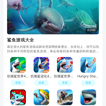
共26款
鲨鱼游戏大全
最近很火的鲨鱼游戏由新绿资源网收集整合，在本站上，你可以找
到各种不同类型的鲨鱼游戏，将会体验到各种有趣的和刺激的玩
法，比如探索大海深处、对抗巨型鲨鱼、捕捞各种品
饥饿鲨世界4399破解版无限钻石金币
饥饿鲨进化4399破解版无限钻石金币版
饥饿鲨世界国际服版本(hungry shark)
Hungry Shark(饥饿鲨进化全鲨鱼满级存档解锁版)
查看
查看
查看
查看