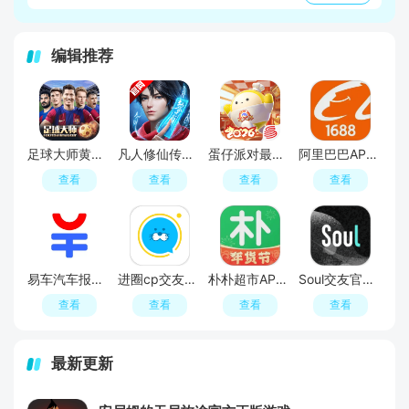
编辑推荐
足球大师黄金一代手游
凡人修仙传人界篇手游2026最新版
蛋仔派对最新版
阿里巴巴APP2026官方版
查看
查看
查看
查看
易车汽车报价APP官方正版
进圈cp交友软件手机版
朴朴超市APP最新版本
Soul交友官方APP最新版
查看
查看
查看
查看
最新更新