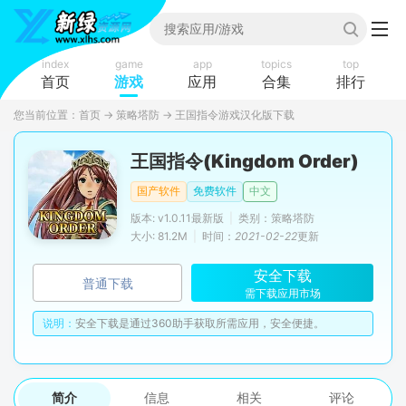
index
game
app
topics
top
首页
游戏
应用
合集
排行
您当前位置：
首页
→
策略塔防
→
王国指令游戏汉化版下载
王国指令(Kingdom Order)
国产软件
免费软件
中文
版本: v1.0.11最新版
|
类别：策略塔防
大小: 81.2M
|
时间：
2021-02-22
更新
安全下载
普通下载
需下载应用市场
说明：
安全下载是通过360助手获取所需应用，安全便捷。
简介
信息
相关
评论