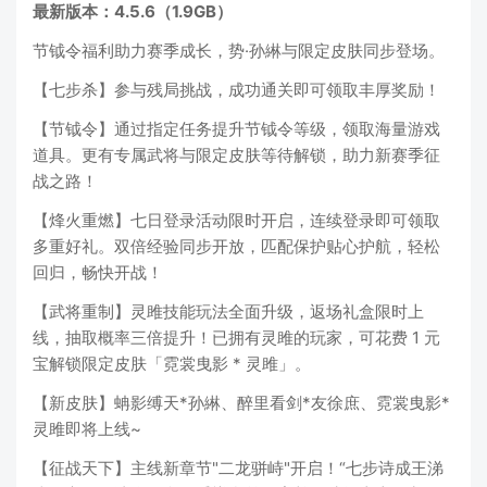
最新版本：4.5.6（1.9GB）
节钺令福利助力赛季成长，势·孙綝与限定皮肤同步登场。
【七步杀】参与残局挑战，成功通关即可领取丰厚奖励！
【节钺令】通过指定任务提升节钺令等级，领取海量游戏
道具。更有专属武将与限定皮肤等待解锁，助力新赛季征
战之路！
【烽火重燃】七日登录活动限时开启，连续登录即可领取
多重好礼。双倍经验同步开放，匹配保护贴心护航，轻松
回归，畅快开战！
【武将重制】灵雎技能玩法全面升级，返场礼盒限时上
线，抽取概率三倍提升！已拥有灵雎的玩家，可花费 1 元
宝解锁限定皮肤「霓裳曳影 * 灵雎」。
【新皮肤】蚺影缚天*孙綝、醉里看剑*友徐庶、霓裳曳影*
灵雎即将上线~
【征战天下】主线新章节"二龙骈峙"开启！“七步诗成王涕