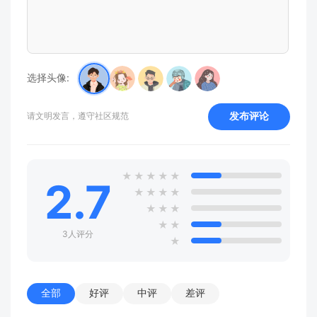
选择头像:
发布评论
请文明发言，遵守社区规范
★
★
★
★
★
2.7
★
★
★
★
★
★
★
★
★
3人评分
★
全部
好评
中评
差评