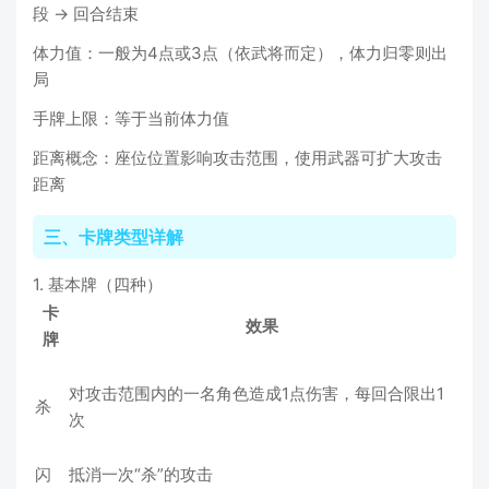
段 → 回合结束
体力值：一般为4点或3点（依武将而定），体力归零则出
局
手牌上限：等于当前体力值
距离概念：座位位置影响攻击范围，使用武器可扩大攻击
距离
三、卡牌类型详解
1. 基本牌（四种）
卡
效果
牌
对攻击范围内的一名角色造成1点伤害，每回合限出1
杀
次
闪
抵消一次“杀”的攻击