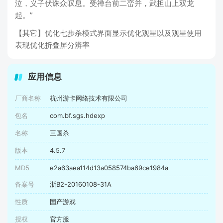
泣，义子伏诛众叹息。受禅台前二峦并，武担山上双龙
起。”
【其它】优化七步杀模式界面显示优化观星以及观星使用
表现优化折叠屏分辨率
应用信息
厂商名称
杭州游卡网络技术有限公司
包名
com.bf.sgs.hdexp
名称
三国杀
版本
4.5.7
MD5
e2a63aea114d13a058574ba69ce1984a
备案号
浙B2-20160108-31A
性质
国产游戏
授权
官方服