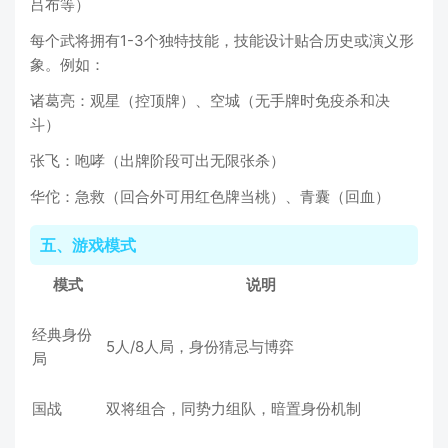
吕布等）
每个武将拥有1-3个独特技能，技能设计贴合历史或演义形
象。例如：
诸葛亮：观星（控顶牌）、空城（无手牌时免疫杀和决
斗）
张飞：咆哮（出牌阶段可出无限张杀）
华佗：急救（回合外可用红色牌当桃）、青囊（回血）
五、游戏模式
模式
说明
经典身份
5人/8人局，身份猜忌与博弈
局
国战
双将组合，同势力组队，暗置身份机制