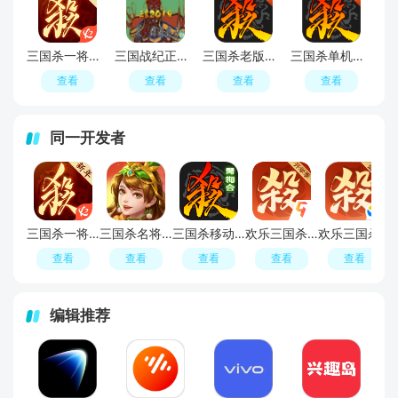
三国杀一将成名2026官方正版
三国战纪正宗2025无限投币版联机版
三国杀老版本无需联网
三国杀单机版游戏全武将解锁
查看
查看
查看
查看
同一开发者
三国杀一将成名2026官方正版
三国杀名将传官方正版
三国杀移动版渠道服
欢乐三国杀九游版本
欢乐三国杀应用宝版
查看
查看
查看
查看
查看
编辑推荐