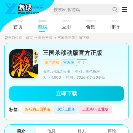
index
game
app
topics
top
首页
游戏
应用
合集
排行
您当前位置：
首页
→
角色扮演
→
三国杀正版手游下载
三国杀移动版官方正版
国产游戏
官方服
中文
版本: v4.5.7 官服
|
类别：角色扮演
大小: 1.90G
|
时间：
2026-06-30
更新
立即下载
标签:
好玩的三国手游
欢乐三国杀
三国杀OL互通版
简介
信息
相关
评论