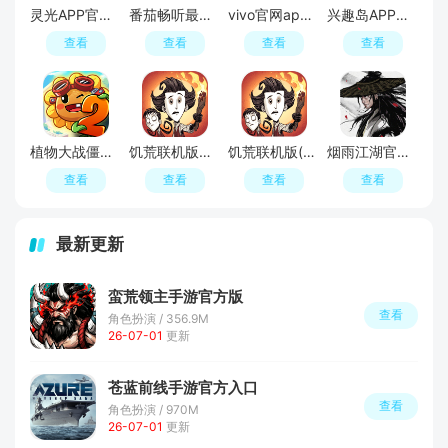
灵光APP官方最新版
番茄畅听最新版本免费版
vivo官网app手机版
兴趣岛APP官方手机版
查看
查看
查看
查看
植物大战僵尸2官服最新版
饥荒联机版内置MOD菜单
饥荒联机版(Don't Starve Together)
烟雨江湖官方正版
查看
查看
查看
查看
最新更新
蛮荒领主手游官方版
查看
角色扮演 / 356.9M
26-07-01
更新
苍蓝前线手游官方入口
查看
角色扮演 / 970M
26-07-01
更新