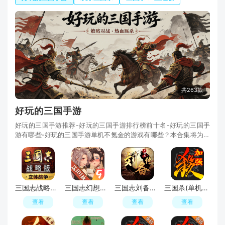
共263款
好玩的三国手游
好玩的三国手游推荐-好玩的三国手游排行榜前十名-好玩的三国手
游有哪些-好玩的三国手游单机不氪金的游戏有哪些？本合集将为大
家分享一些小编亲测后觉得还不错的三国游戏，2
三国志战略版官服
三国志幻想大陆九游渠道版客户端
三国志刘备传最新手机版
三国杀(单机版)3.6.1.1加强版
查看
查看
查看
查看