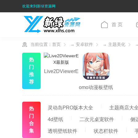
欢迎来到新绿资源网
首 页
当前位置：
首页
→
安卓软件
→
主题美化
→
热
门
Live2DViewerE
推
荐
X最新版
omo动漫板壁纸
软件安卓免费版
灵动岛PRO版本大全
主题商店大
热
门
4d壁纸
二次元桌宠软件
侧
合
集
透明壁纸软件
状态栏软件