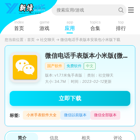
index
game
app
topics
top
首页
游戏
应用
合集
排行
您当前位置：
首页
→
社交聊天
→
微信电话手表版本安装包小米版下载
微信电话手表版本小米版(微信黄颜色版)
国产软件
免费软件
中文
版本: v1.7.1米兔手表版
|
类别：社交聊天
大小: 34.7M
|
时间：
2023-02-12
更新
立即下载
标签:
小米手表软件大全
微信以前版本
微信全部版本
简介
信息
相关
评论