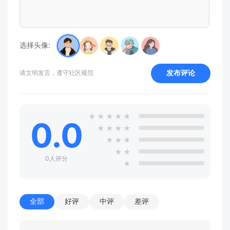
选择头像:
发布评论
请文明发言，遵守社区规范
★
★
★
★
★
0.0
★
★
★
★
★
★
★
★
★
0人评分
★
全部
好评
中评
差评