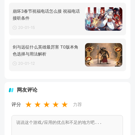
崩坏3春节祝福电话怎么接 祝福电话
接听条件
20-01-15
剑与远征什么英雄最厉害 T0版本角
色选择与用法解析
20-01-12
网友评论
★
★
★
★
★
评分
力荐