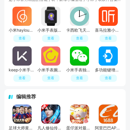
包括小米手表输入法、微信电话手表版本小米版、小米手表彩虹表
盘、小米手表腕上小纸条等，想找小米手表软件的小伙伴们一定不
要错过啦，赶快收藏本页吧！
小米haylou智能手表app客户端
小米手表版碎片记忆app
卡西欧飞天表盘手表版apk
喜马拉雅小米手表版
查看
查看
查看
查看
keep小米手表版app提取版
小米手表腕上启动器APP
小米手表独立微信安装包apk
多功能键增强小米手表提取版apk(手表按键增强软件)
查看
查看
查看
查看
编辑推荐
足球大师黄金一代手游
凡人修仙传人界篇手游2026最新版
蛋仔派对最新版
阿里巴巴APP2026官方版