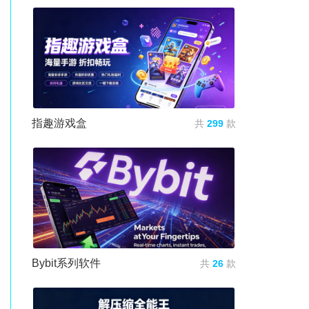
指趣游戏盒
共
299
款
Bybit系列软件
共
26
款