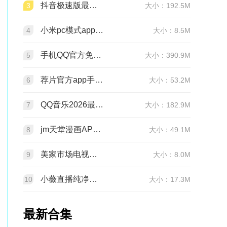
抖音极速版最新版本官方版2026v39.7.0安卓版
3
大小：192.5M
小米pc模式app安装包(小米pc模式beta版)v12.1.208.5平板版
4
大小：8.5M
手机QQ官方免费最新版v9.3.25 官方正版
5
大小：390.9M
荐片官方app手机最新版v4.2.5安卓版
6
大小：53.2M
QQ音乐2026最新版app20.6.5.8 官方安卓版
7
大小：182.9M
jm天堂漫画APP安装包v2.0.29安卓最新版
8
大小：49.1M
美家市场电视版安装包v3.3.1安卓TV版
9
大小：8.0M
小薇直播纯净版tv版安装包v2.7.0.6足道纯净版
10
大小：17.3M
最新合集