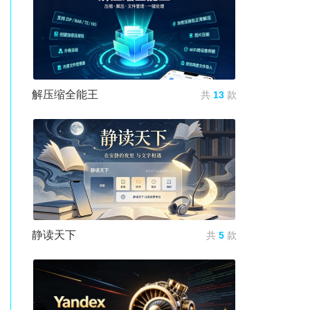
解压缩全能王
共
13
款
静读天下
共
5
款