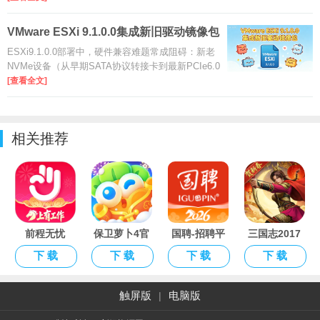
配置异常问题。ESXi9.1.0.0系列主打云原生与AI驱
动，大幅提升虚拟化性能、
VMware ESXi 9.1.0.0集成新旧驱动镜像包
是什
ESXi9.1.0.0部署中，硬件兼容难题常成阻碍：新老
NVMe设备（从早期SATA协议转接卡到最新PCIe6.0
型号）支持断层，USB外设（外置网卡、移动存
[查看全文]
储）频繁识别失败，小众网卡（如2.5G/10G光口型
号）驱动缺失。本资源针对性集
相关推荐
前程无忧
保卫萝卜4官
国聘-招聘平
三国志2017
51Job官方手
方入口
台
正版手游
下 载
下 载
下 载
下 载
机版APP
触屏版
电脑版
|