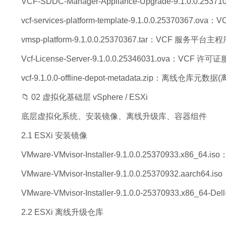
VCF-SDDC-Manager-Appliance-Upgrade-9.1.0.0.25
vcf-services-platform-template-9.1.0.0.25370367.
vmsp-platform-9.1.0.0.25370367.tar：VCF 服务平台主
Vcf-License-Server-9.1.0.0.25346031.ova：VCF 
vcf-9.1.0.0-offline-depot-metadata.zip：离线仓库元
📁 02 虚拟化基础层 vSphere / ESXi
底层虚拟化系统、安装镜像、离线升级库、容器组件
2.1 ESXi 安装镜像
VMware-VMvisor-Installer-9.1.0.0.25370933.x86_
VMware-VMvisor-Installer-9.1.0.0.25370932.aarch
VMware-VMvisor-Installer-9.1.0.0-25370933.x86_6
2.2 ESXi 离线升级仓库