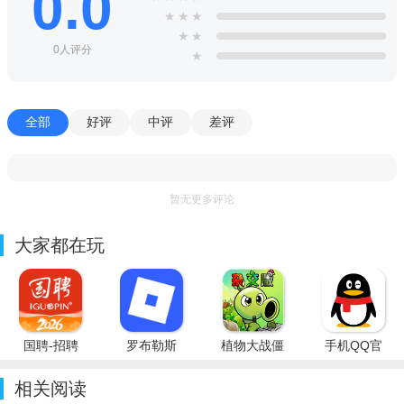
0.0
★
★
★
★
★
0人评分
★
全部
好评
中评
差评
暂无更多评论
大家都在玩
国聘-招聘
罗布勒斯
植物大战僵
手机QQ官
平台
Roblox国
尸杂交版重
方免费最新
际服
制版PC最
版
相关阅读
新版