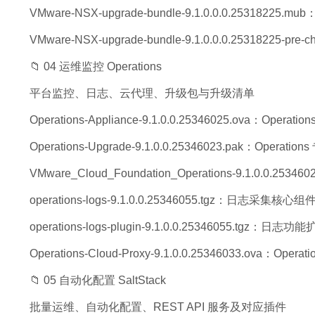
VMware-NSX-upgrade-bundle-9.1.0.0.0.25318225
VMware-NSX-upgrade-bundle-9.1.0.0.0.25318225
📁 04 运维监控 Operations
平台监控、日志、云代理、升级包与升级清单
Operations-Appliance-9.1.0.0.25346025.ova：Oper
Operations-Upgrade-9.1.0.0.25346023.pak：Operati
VMware_Cloud_Foundation_Operations-9.1.0.0.253
operations-logs-9.1.0.0.25346055.tgz：日志采集核心组
operations-logs-plugin-9.1.0.0.25346055.tgz：日志
Operations-Cloud-Proxy-9.1.0.0.25346033.ova：O
📁 05 自动化配置 SaltStack
批量运维、自动化配置、REST API 服务及对应插件