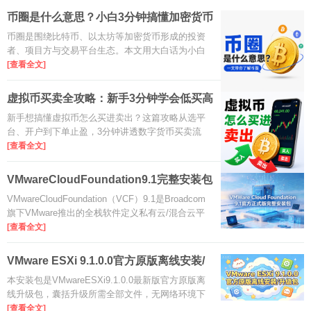
币圈是什么意思？小白3分钟搞懂加密货币
江湖
币圈是围绕比特币、以太坊等加密货币形成的投资
者、项目方与交易平台生态。本文用大白话为小白
拆解币圈含义、核心玩法与入门避坑要点，帮你3分
[查看全文]
钟搞懂这个热门江湖。
虚拟币买卖全攻略：新手3分钟学会低买高
卖
新手想搞懂虚拟币怎么买进卖出？这篇攻略从选平
台、开户到下单止盈，3分钟讲透数字货币买卖流
程，帮你安全入门、少走弯路。
[查看全文]
VMwareCloudFoundation9.1完整安装包
是什么
VMwareCloudFoundation（VCF）9.1是Broadcom
旗下VMware推出的全栈软件定义私有云/混合云平
台，深度集成vSphere、vSAN、NSX、vCenter与
[查看全文]
Tanzu等核心组件。9.1版本重点增强NVMe内存分
层、vSAN全局重删压缩、AI负载优化与
VMware ESXi 9.1.0.0官方原版离线安装/
升级
本安装包是VMwareESXi9.1.0.0最新版官方原版离
线升级包，囊括升级所需全部文件，无网络环境下
也能安全完成ESXi主机升级，有效规避网络攻击与
[查看全文]