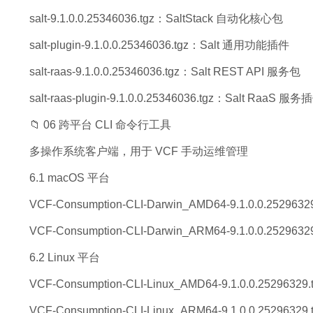
salt-9.1.0.0.25346036.tgz：SaltStack 自动化核心包
salt-plugin-9.1.0.0.25346036.tgz：Salt 通用功能插件
salt-raas-9.1.0.0.25346036.tgz：Salt REST API 服务包
salt-raas-plugin-9.1.0.0.25346036.tgz：Salt RaaS 服务
📁 06 跨平台 CLI 命令行工具
多操作系统客户端，用于 VCF 手动运维管理
6.1 macOS 平台
VCF-Consumption-CLI-Darwin_AMD64-9.1.0.0.252963
VCF-Consumption-CLI-Darwin_ARM64-9.1.0.0.2529
6.2 Linux 平台
VCF-Consumption-CLI-Linux_AMD64-9.1.0.0.25296329
VCF-Consumption-CLI-Linux_ARM64-9.1.0.0.2529632