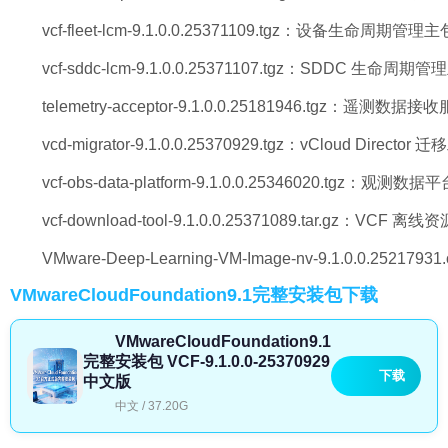
vcf-fleet-lcm-9.1.0.0.25371109.tgz：设备生命周期管理主
vcf-sddc-lcm-9.1.0.0.25371107.tgz：SDDC 生命周期
telemetry-acceptor-9.1.0.0.25181946.tgz：遥测数据
vcd-migrator-9.1.0.0.25370929.tgz：vCloud Directo
vcf-obs-data-platform-9.1.0.0.25346020.tgz：观测数
vcf-download-tool-9.1.0.0.25371089.tar.gz：VCF
VMware-Deep-Learning-VM-Image-nv-9.1.0.0.2
VMwareCloudFoundation9.1完整安装包下载
VMwareCloudFoundation9.1
完整安装包 VCF-9.1.0.0-25370929
下载
中文版
中文 / 37.20G