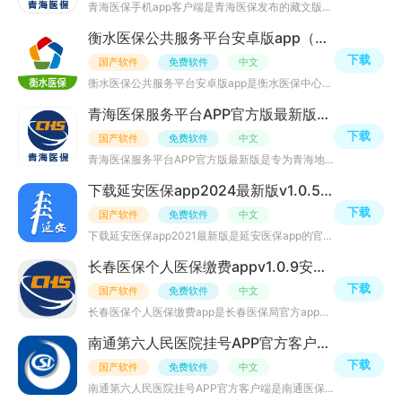
青海医保手机app客户端是青海医保发布的藏文版app，藏族参保人员可通过青海医保APP切换藏语版本进行个人参保
衡水医保公共服务平台安卓版app（衡水医保）v1.0.10安卓版
下载
国产软件
免费软件
中文
衡水医保公共服务平台安卓版app是衡水医保中心官方app的安卓移动端，每天为您实时更新最新医保资讯，在线就
青海医保服务平台APP官方版最新版v2.0.38安卓版
下载
国产软件
免费软件
中文
青海医保服务平台APP官方版最新版是专为青海地区的参保用户打造的掌上医保服务平台，支持参保查询，办事指南
下载延安医保app2024最新版v1.0.5官方最新版
下载
国产软件
免费软件
中文
下载延安医保app2021最新版是延安医保app的官方移动端，延安地区的参保用户可通过本软件办理个人医保参保查
长春医保个人医保缴费appv1.0.9安卓移动端
下载
国产软件
免费软件
中文
长春医保个人医保缴费app是长春医保局官方app的客户移动端，利用先进的互联网功能，让数据跑腿，用户随时随
南通第六人民医院挂号APP官方客户端(南通医保一卡通)v1.7.2最新版
下载
国产软件
免费软件
中文
南通第六人民医院挂号APP官方客户端是南通医保一卡通app应用，南通市民可在线预约挂号、缴纳社保医保、查询