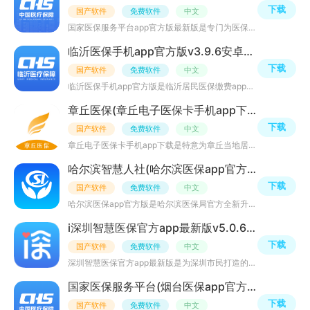
下载
国产软件
免费软件
中文
国家医保服务平台app官方版最新版是专门为医保参保人员打造的医保在线服务平台，广大的医保参保人员可通过本
临沂医保手机app官方版v3.9.6安卓最新版
下载
国产软件
免费软件
中文
临沂医保手机app官方版是临沂居民医保缴费app客户端，市民可在APP实现医保查询、自助办理、缴费查询等一系列
章丘医保(章丘电子医保卡手机app下载)v2.9.5.2安卓版
下载
国产软件
免费软件
中文
章丘电子医保卡手机app下载是特意为章丘当地居民打造的医保在线服务平台，支持就诊信息，助力业务，公共信息
哈尔滨智慧人社(哈尔滨医保app官方版)v4.5.86安卓最新版
下载
国产软件
免费软件
中文
哈尔滨医保app官方版是哈尔滨医保局官方全新升级智慧医保应用，为哈尔滨市民提供智慧医保、医保一卡通、职工
i深圳智慧医保官方app最新版v5.0.6安卓版
下载
国产软件
免费软件
中文
深圳智慧医保官方app最新版是为深圳市民打造的一款深圳智慧社保一卡通应用，APP整合深圳优质社保医保资源，
国家医保服务平台(烟台医保app官方版)v1.3.3安卓版
下载
国产软件
免费软件
中文