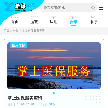
index
game
app
topics
top
首页
游戏
应用
合集
排行
首页
>
合集
> 掌上医保服务查询
应用专题
掌上医保服务查询
更新于 2026-07-28 14:00 / 共
78
款