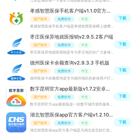
江苏盐城医保一卡通官方app最新版是江苏盐城市医保局官方医保客户端，为盐城市民提供智慧医保、掌上医保一卡
孝感智慧医保手机客户端v1.1.0官方最新版
下载
国产软件
免费软件
中文
孝感智慧医保手机客户端是孝感智慧医保网上缴费APP，客户端提供孝感医保网上缴费平台服务，社保医保查询、医
枣庄医保异地就医报销v2.9.5.2客户端
下载
国产软件
免费软件
中文
枣庄医保异地就医报销是专为枣庄地区的广大参保用户打造的智慧社保移动管理应用汇；支持信息查询、在线缴费
德州医保卡余额查询v2.9.3.3 手机版
下载
国产软件
免费软件
中文
德州医保卡余额查询是专为德州地区的参保用户打造的电子医保卡应用，为参保用户提供参保信息查询、医保业务
数字昆明官方app最新版v1.7.2安卓手机版
下载
国产软件
免费软件
中文
数字昆明官方app最新版是一款数字城市便民服务应用，为昆明市民提供智慧城市、在线阅览室、政务大厅、纳税服
湖北智慧医保app官方客户端v1.2.106最新升级版
下载
国产软件
免费软件
中文
湖北智慧医保app官方客户端是为湖北老百姓打造的智慧医保服务平台，利用互联网技术让数据多跑腿，让你实现医