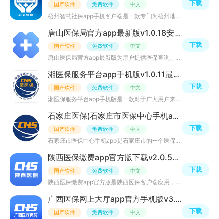
下载
国产软件
免费软件
中文
梧州智慧社保app手机客户端是一款专门为梧州地区的用户打造的网上社保缴费查询app，支持在线缴费、查询个人
唐山医保局官方app最新版v1.0.18安卓版
下载
国产软件
免费软件
中文
唐山医保局官方app最新版为用户提供医保查询、医保缴费、唐山本地招聘、办事指南等多种服务功能，里面拥有很
湘医保服务平台app手机版v1.0.11最新版
下载
国产软件
免费软件
中文
湘医保服务平台app手机版是一款对于广大用户来说相当实用的工具，打开手机即可获取最新一手的政策以及相关信
石家庄医保(石家庄市医保中心手机app)v1.0.4安卓客户端
下载
国产软件
免费软件
中文
石家庄市医保中心手机app是石家庄市的一个医保服务平台，用户可以在这里查看最新的政策，查看医保定点机构，
陕西医保缴费app官方版下载v2.0.5安卓客户端
下载
国产软件
免费软件
中文
陕西医保缴费app官方版是陕西医保客户端应用，软件提供电子医保卡、信息查询、便民服务、公积金查询、社保缴
广西医保网上大厅app官方手机版v3.0.7最新版
下载
国产软件
免费软件
中文