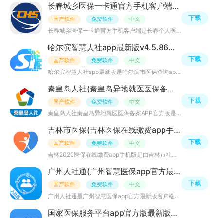
长春城乡医保一卡通官方手机客户端v1.0.9个人版
下载
国产软件
免费软件
中文
长春城乡医保一卡通官方手机客户端是长春个人医保APP，提供个人医保社保查询、医保缴费、在线登记、慢性病查
哈尔滨智慧人社app最新版v4.5.86官方安卓版
下载
国产软件
免费软件
中文
哈尔滨智慧人社app最新版是哈尔滨市医保查询app官方客户端，为全体市民提供社保医保查询、社保医保缴费、医
秦皇岛人社(秦皇岛异地就医医保备案APP官方版)v1.8.38安卓最新版
下载
国产软件
免费软件
中文
秦皇岛人社秦皇岛异地就医医保备案APP官方版是一款人社服务应用，软件支持人社缴费、办事服务、便民服务、医
吉林市医保(吉林医保在线缴费app手机版)v1.0.0官方版
下载
国产软件
免费软件
中文
吉林2020医保在线缴费app手机版是由吉林市社会医疗保险管理局官方推出的在线医保服务平台；用户可直接通过本
广州人社通(广州智慧医保app官方最新版)v4.0安卓版
下载
国产软件
免费软件
中文
广州人社通是广州智慧医保app官方最新版客户端，为广州市民提供掌上智慧医保社保、医保缴费、求职招聘、医保
国家医保服务平台app官方版最新版v1.3.30.8100