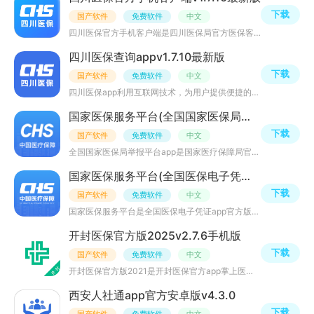
下载
国产软件
免费软件
中文
四川医保官方手机客户端是四川医保局官方医保客户端，居民可在四川医保官方客户端实现电子医保卡、医保查询
四川医保查询appv1.7.10最新版
下载
国产软件
免费软件
中文
四川医保app利用互联网技术，为用户提供便捷的医疗挂号，咨询服务，用户只需通过手机就能结算就医费用，缩短
国家医保服务平台(全国国家医保局举报平台app)v1.3.2官方手机版
下载
国产软件
免费软件
中文
全国国家医保局举报平台app是国家医疗保障局官方医保举报平台，针对当下医保贪污现象等问题，市民可通过国家
国家医保服务平台(全国医保电子凭证app官方版)1.3.30.8100安卓最新版
下载
国产软件
免费软件
中文
国家医保服务平台是全国医保电子凭证app官方版统一医保电子凭证平台应用，为全国医保用户提供医保电子凭证、
开封医保官方版2025v2.7.6手机版
下载
国产软件
免费软件
中文
开封医保官方版2021是开封医保官方app掌上医保服务平台，为开封地区的居民提供医保查询，费用统计，医疗报销
西安人社通app官方安卓版v4.3.0
下载