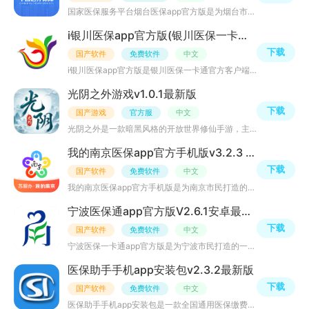
国家医保服务平台烟台医保app官方版是为烟台市民提供掌上医保服务、社保医保查询缴费、医保便民服务、最新医
i银川医保app官方版(银川医保一卡通)v2.0.1.6安卓版
下载
国产软件
免费软件
中文
i银川医保app官方版是银川医保一卡通官方客户端，为银川市民提供掌上智慧医保、社保医保查询缴费、医保一码
光阴之外游戏v1.0.1最新版
下载
国产游戏
官方服
中文
光阴之外是一款暗黑风格的开放世界修仙手游，主打高自由度探索和自由交易。游戏无强制氪金，剧情丰富，正版
我的南京医保app官方手机版v3.2.3 安卓版
下载
国产软件
免费软件
中文
我的南京医保app官方手机版是为南京市民打造的一款掌上医保客户端，提供南京医保一卡通、南京社保医保查询、
宁波医保通app官方版V2.6.1安卓最新版
下载
国产软件
免费软件
中文
宁波医保一卡通app官方版是为宁波市民打造的一款手机掌上医保通平台，整合宁波优质医保服务，提供社保医保一
医保助手手机app安装包v2.3.2最新版
下载
国产软件
免费软件
中文
医保助手手机app安装包是一款全国通用医保缴费助手应用，为用户提供掌上医保、医保信息查询、医保缴费、就医