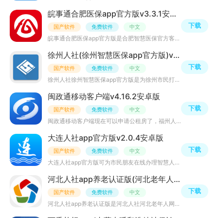
皖事通合肥医保app官方版v3.3.1安卓版
下载
国产软件
免费软件
中文
皖事通合肥医保app官方版是合肥智慧医保官方客户端，提供合肥城乡居民医保缴费、合肥医保代缴查询、参保查询
徐州人社(徐州智慧医保app官方版)v1.9.5安卓最新版
下载
国产软件
免费软件
中文
徐州人社徐州智慧医保app官方版是为徐州市民打造的掌上智慧医保app应用，集徐州智慧人社、智慧医保、社保缴
闽政通移动客户端v4.16.2安卓版
下载
国产软件
免费软件
中文
闽政通移动客户端现在可以申请公租房了，福州人社局最近发布了福州公租房申请公告，需要申请公租房的市民可
大连人社app官方版v2.0.4安卓版
下载
国产软件
免费软件
中文
大连人社app官方版可为市民朋友在线办理智慧人社、医保认证、大连人社业务办理等功能，官方出品，在线缴费非
河北人社app养老认证版(河北老年人网上认证app)v9.2.43官方安卓版
下载
国产软件
免费软件
中文
河北人社app养老认证版是河北人社河北老年人网上认证app官方应用，作为老年人网上认证应用，可实现网上社保