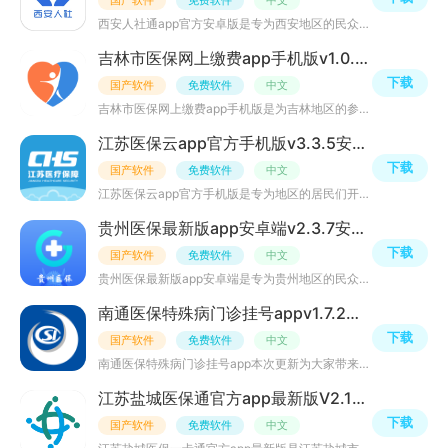
国产软件
免费软件
中文
西安人社通app官方安卓版是专为西安地区的民众推出的西安医保网上查询缴费系统，让用户享受数据跑腿指尖办好
吉林市医保网上缴费app手机版v1.0.0官方安卓移动端
下载
国产软件
免费软件
中文
吉林市医保网上缴费app手机版是为吉林地区的参保人员打造的掌上医保服务平台app，用户可直接通过本软件注册
江苏医保云app官方手机版v3.3.5安卓最新版
下载
国产软件
免费软件
中文
江苏医保云app官方手机版是专为地区的居民们开发的一款医保在线办理服务平台，不用再线下的来回奔走排队，民
贵州医保最新版app安卓端v2.3.7安卓客户端
下载
国产软件
免费软件
中文
贵州医保最新版app安卓端是专为贵州地区的民众朋友们打造的一个贵州本地医保网上办理服务平台，主要为用户提
南通医保特殊病门诊挂号appv1.7.2官方最新版
下载
国产软件
免费软件
中文
南通医保特殊病门诊挂号app本次更新为大家带来了更多的医疗服务功能，在原有的医疗功能之上为广大用户开通了
江苏盐城医保通官方app最新版V2.13.1安卓版
下载
国产软件
免费软件
中文