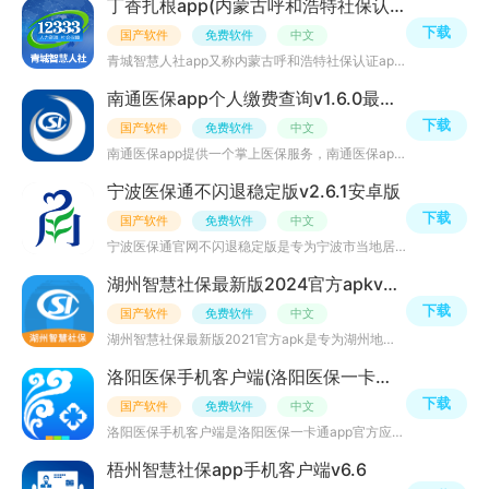
丁香扎根app(内蒙古呼和浩特社保认证app)v2.2.4手机客户端
下载
国产软件
免费软件
中文
青城智慧人社app又称内蒙古呼和浩特社保认证app，是一款专为呼和浩特青城地区人民打造的线上社保服务软件，
南通医保app个人缴费查询v1.6.0最新版
下载
国产软件
免费软件
中文
南通医保app提供一个掌上医保服务，南通医保app是为广大医疗参保人员的惠民服务平台，整合了南通市的医疗资
宁波医保通不闪退稳定版v2.6.1安卓版
下载
国产软件
免费软件
中文
宁波医保通官网不闪退稳定版是专为宁波市当地居民打造的智慧医保在线服务平台；为用户提供在线医保办理，就
湖州智慧社保最新版2024官方apkv3.0认证端
下载
国产软件
免费软件
中文
湖州智慧社保最新版2021官方apk是专为湖州地区的居民们打造的人力资源和社会保障服务平台，为用户提供社保公
洛阳医保手机客户端(洛阳医保一卡通app)v2.1.1官方最新版
下载
国产软件
免费软件
中文
洛阳医保手机客户端是洛阳医保一卡通app官方应用程序，通过移动互联网为用户提供就医购药、线上预约挂号、诊
梧州智慧社保app手机客户端v6.6