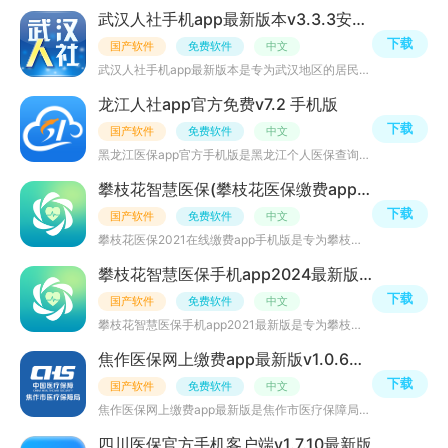
武汉人社手机app最新版本v3.3.3安卓版
下载
国产软件
免费软件
中文
武汉人社手机app最新版本是专为武汉地区的居民们打造的武汉人社app，用户可手机申请电子医保社保，不需出门
龙江人社app官方免费v7.2 手机版
下载
国产软件
免费软件
中文
黑龙江医保app官方手机版是黑龙江个人医保查询app官方客户端，为广大市民提供黑龙江医保一卡通、电子社保卡
攀枝花智慧医保(攀枝花医保缴费app手机版)v1.1.4官方版
下载
国产软件
免费软件
中文
攀枝花医保2021在线缴费app手机版是专为攀枝花市当地居民打造的智慧医保在线服务平台；为用户提供在线医保办
攀枝花智慧医保手机app2024最新版v1.1.3安卓客户版
下载
国产软件
免费软件
中文
攀枝花智慧医保手机app2021最新版是专为攀枝花地区的参保用户打造的掌上医保服务平台app，让数据跑腿，民众
焦作医保网上缴费app最新版v1.0.6安卓版
下载
国产软件
免费软件
中文
焦作医保网上缴费app最新版是焦作市医疗保障局官方重点推出的焦作市医保网上办事大厅app，用户可直接通过本
四川医保官方手机客户端v1.7.10最新版