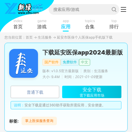
index
game
app
topics
top
首页
游戏
应用
合集
排行
您当前位置：
首页
→
生活服务
→
延安市医保个人医保app手机版下载
下载延安医保app2024最新版
国产软件
免费软件
中文
版本: v1.0.5官方最新版
|
类别：生活服务
大小: 9.4M
|
时间：
2021-01-09
更新
安全下载
普通下载
需下载应用市场
说明：
安全下载是通过360助手获取所需应用，安全便捷。
标签:
掌上医保服务查询