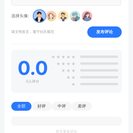
选择头像:
发布评论
请文明发言，遵守社区规范
★
★
★
★
★
0.0
★
★
★
★
★
★
★
★
★
0人评分
★
全部
好评
中评
差评
暂无更多评论