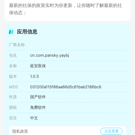
最新的社保的政策实时为你更新，让你随时了解最新的社
保动态；
应用信息
厂商名称
包名
cn.com.pansky.yaybj
名称
延安医保
版本
1.0.5
MD5
031200a115f86aa66d5c61bab2186bc6
性质
国产软件
授权
免费软件
语言
中文
隐私政策
点击查看