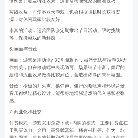
倍伤害并触发特殊效果，这非常考验玩家的瞄准技巧。
离线收益：即使不登录游戏，也会根据挂机时长获得资
源，对休闲玩家比较友好。
丰富的活动：运营团队会定期推出节日活动、限时挑战
等，保持游戏的新鲜感。
6. 画面与音效
画面：游戏采用Unity 3D引擎制作，虽然无法与端游3A大
作媲美，但在移动端中表现尚可。场景细节丰富，僵尸的
建模和流血效果做得比较到位，营造出浓厚的末日氛围。
音效：枪械的开火声、换弹声、僵尸的嘶吼声和环境背景
音乐都经过精心设计，能很好地增强游戏的代入感和紧张
感。
7. 商业化和社交
付费模式：游戏采用免费下载+内购的模式。主要付费点在
于购买体力、金币、高级武器箱、稀有材料等。作为一款
国产网游，装备的获取和强化是主要的氪金点，但也存在