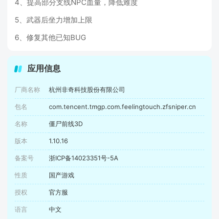
4、提高部分支线NPC血量，降低难度
5、武器后坐力增加上限
6、修复其他已知BUG
应用信息
厂商名称
杭州非奇科技股份有限公司
包名
com.tencent.tmgp.com.feelingtouch.zfsniper.cn
名称
僵尸前线3D
版本
1.10.16
备案号
浙ICP备14023351号-5A
性质
国产游戏
授权
官方服
语言
中文