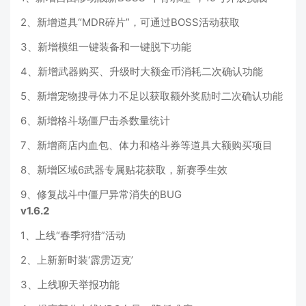
2、新增道具“MDR碎片”，可通过BOSS活动获取
3、新增模组一键装备和一键脱下功能
4、新增武器购买、升级时大额金币消耗二次确认功能
5、新增宠物搜寻体力不足以获取额外奖励时二次确认功能
6、新增格斗场僵尸击杀数量统计
7、新增商店内血包、体力和格斗券等道具大额购买项目
8、新增区域6武器专属贴花获取，新赛季生效
9、修复战斗中僵尸异常消失的BUG
v1.6.2
1、上线“春季狩猎”活动
2、上新新时装‘霹雳迈克’
3、上线聊天举报功能