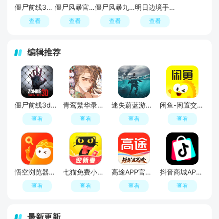
僵尸前线3D手机号登录版
僵尸风暴官方游戏中文版
僵尸风暴九游渠道版最新版
明日边境手游国服安装包
查看
查看
查看
查看
编辑推荐
僵尸前线3d手游官方正版2026
青鸾繁华录正版手游最新版
迷失蔚蓝游戏手机版
闲鱼-闲置交易购物平台
查看
查看
查看
查看
悟空浏览器正版安装包(悟空浏览器极速版本)
七猫免费小说APP最新版本
高途APP官方正版
抖音商城APP官方正版客户端
查看
查看
查看
查看
最新更新