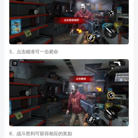
5、点击瞄准可一击毙命
6、战斗胜利可获得相应的奖励