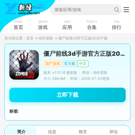
index
game
app
topics
top
首页
游戏
应用
合集
排行
您当前位置：
首页
→
动作冒险
→
僵尸前线3d官方正版2026下载
僵尸前线3d手游官方正版2026
国产游戏
官方服
中文
版本: v1.10.16 最新版
|
类别：动作冒险
大小: 594.6M
|
时间：
2026-07-02
更新
立即下载
标签:
简介
信息
相关
评论