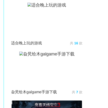
适合晚上玩的游戏
共
16
款
旮旯给木galgame手游下载
共
7
款