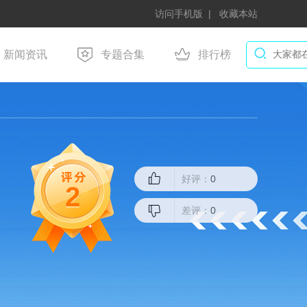
访问手机版
收藏本站
新闻资讯
专题合集
排行榜
好评：
0
2
差评：
0