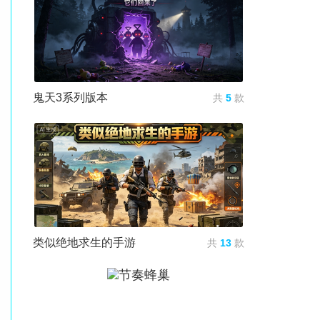
鬼天3系列版本
共
5
款
类似绝地求生的手游
共
13
款