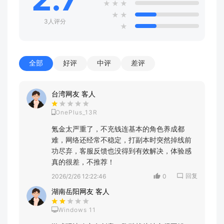
★
★
★
★
★
3人评分
★
全部
好评
中评
差评
台湾网友 客人
OnePlus_13R
氪金太严重了，不充钱连基本的角色养成都
难，网络还经常不稳定，打副本时突然掉线前
功尽弃，客服反馈也没得到有效解决，体验感
真的很差，不推荐！
回复
2026/2/26 12:22:46
0
湖南岳阳网友 客人
Windows 11