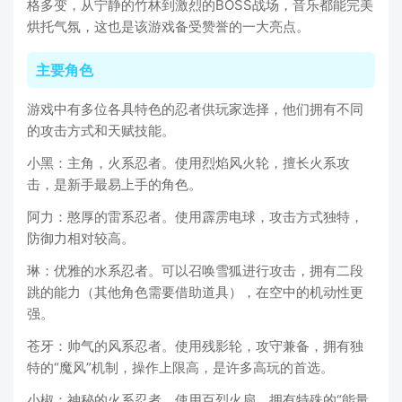
格多变，从宁静的竹林到激烈的BOSS战场，音乐都能完美
烘托气氛，这也是该游戏备受赞誉的一大亮点。
主要角色
游戏中有多位各具特色的忍者供玩家选择，他们拥有不同
的攻击方式和天赋技能。
小黑：主角，火系忍者。使用烈焰风火轮，擅长火系攻
击，是新手最易上手的角色。
阿力：憨厚的雷系忍者。使用霹雳电球，攻击方式独特，
防御力相对较高。
琳：优雅的水系忍者。可以召唤雪狐进行攻击，拥有二段
跳的能力（其他角色需要借助道具），在空中的机动性更
强。
苍牙：帅气的风系忍者。使用残影轮，攻守兼备，拥有独
特的“魔风”机制，操作上限高，是许多高玩的首选。
小椒：神秘的火系忍者。使用百烈火扇，拥有特殊的“能量