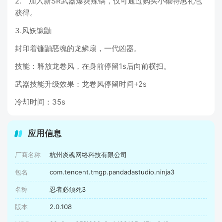
2. 加入新SR武器爆炎辣锅，仅可通过购买小椒特惠礼包
获得。
3.风妖镰鼬
封印着镰鼬恶魂的龙鳞扇，一代凶器。
技能：释放龙卷风，在身前停留1s后向前横扫。
武器技能升级效果：龙卷风停留时间+2s
冷却时间：35s
应用信息
厂商名称
杭州炎魂网络科技有限公司
包名
com.tencent.tmgp.pandadastudio.ninja3
名称
忍者必须死3
版本
2.0.108