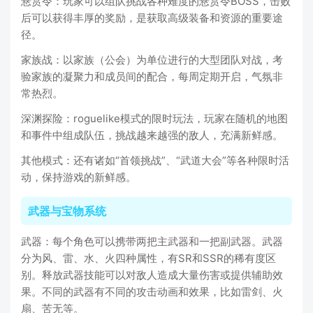
悬赏令：玩家可以组队挑战各种难度的悬赏令BOSS，击败
后可以获得丰厚的奖励，是获取高级装备和资源的重要途
径。
家族战：以家族（公会）为单位进行的大型团队对战，考
验家族的凝聚力和成员间的配合，每周定期开启，气氛非
常热烈。
深渊探险：roguelike模式的限时玩法，玩家在随机的地图
和事件中组成队伍，挑战越来越强的敌人，充满新鲜感。
其他模式：还有诸如“首领挑战”、“武道大会”等各种限时活
动，保持游戏的新鲜感。
武器与宝物系统
武器：每个角色可以携带两把主武器和一把副武器。武器
分为风、雷、水、火四种属性，有SR和SSR的稀有度区
别。释放武器技能可以对敌人造成大量伤害或提供辅助效
果。不同的武器有不同的攻击动画和效果，比如雷剑、火
扇、苦无等。