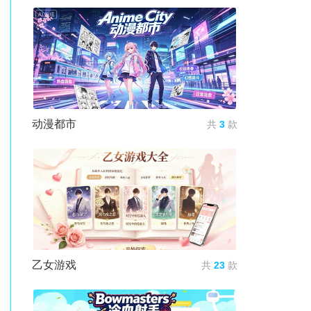
动漫都市
共
3
款
乙女游戏
共
23
款