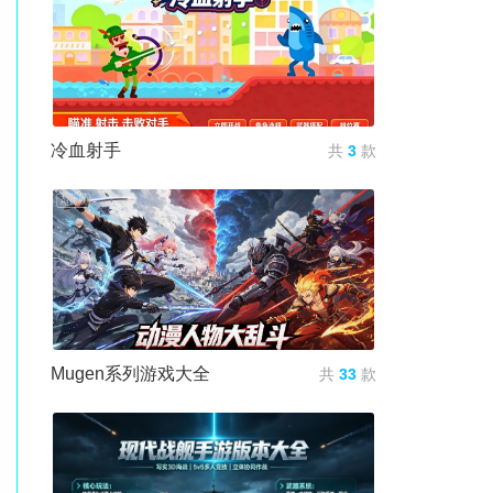
冷血射手
共
3
款
Mugen系列游戏大全
共
33
款