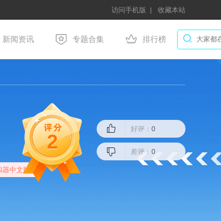
访问手机版
收藏本站
新闻资讯
专题合集
排行榜
好评：
0
2
差评：
0
拟器中文版