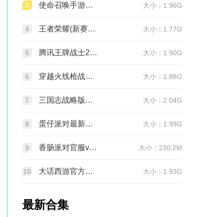
使命召唤手游官方版2026最新版v1.9.55 安卓版
3
大小：1.96G
王者荣耀(新赛季更新)v11.4.1.1 官方版
4
大小：1.77G
腾讯王牌战士2026官方正版手机版v1.65.0.1040安卓版
5
大小：1.90G
穿越火线枪战王者最新版1.0.540.840 官服
6
大小：1.88G
三国志战略版官服v2081.1730 最新版本
7
大小：2.04G
蛋仔派对最新版v1.0.282 网易官方版
8
大小：1.99G
香肠派对官服v24.14 正式服
9
大小：230.2M
大话西游官方正版v2.1.436 安卓最新版
10
大小：1.93G
最新合集