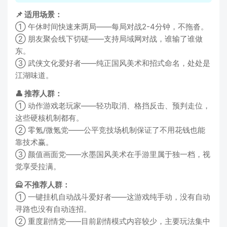
📌 适用场景：
① 午休时间快速来两局——每局对战2-4分钟，不拖沓。
② 朋友聚会线下切磋——支持局域网对战，谁输了谁做
东。
③ 武侠文化爱好者——纯正国风美术和招式命名，处处是
江湖味道。
👤 推荐人群：
① 动作游戏老玩家——轻功取消、格挡反击、预判走位，
这些硬核机制都有。
② 零氪/微氪党——公平竞技场机制保证了不用花钱也能
靠技术赢。
③ 颜值画面党——水墨国风美术在手游里属于独一档，视
觉享受拉满。
🙅 不推荐人群：
① 一键挂机自动战斗爱好者——这游戏纯手动，没有自动
寻路也没有自动连招。
② 重度剧情党——目前剧情模式内容较少，主要玩法集中