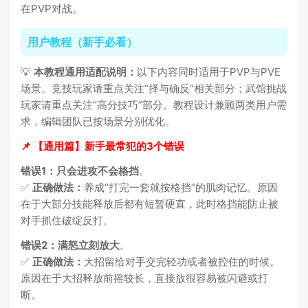
在PVP对战。
用户教程（新手必看）
💡
本教程通用适配说明：
以下内容同时适用于PVP与PVE
场景。竞技玩家请重点关注“择与确反”相关部分；武馆挑战
玩家请重点关注“高分技巧”部分。教程设计兼顾两类用户需
求，编辑团队已按场景分别优化。
📌 【通用篇】新手最常犯的3个错误
错误1：只会进攻不会格挡
。
✅
正确做法：
养成“打完一套就按格挡”的肌肉记忆。原因
在于大部分技能释放后都有短暂硬直，此时格挡能防止被
对手抓住破绽反打。
错误2：满怒立刻放大
。
✅
正确做法：
大招留给对手交完轻功或者被控住的时候。
原因在于大招释放前摇较长，直接放很容易被闪避或打
断。