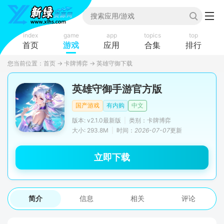
index
game
app
topics
top
首页
游戏
应用
合集
排行
您当前位置：
首页
→
卡牌博弈
→
英雄守御下载
英雄守御手游官方版
国产游戏
有内购
中文
版本: v2.1.0最新版
|
类别：卡牌博弈
大小: 293.8M
|
时间：
2026-07-07
更新
立即下载
简介
信息
相关
评论