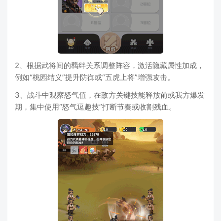
2、根据武将间的羁绊关系调整阵容，激活隐藏属性加成，
例如“桃园结义”提升防御或“五虎上将”增强攻击。
3、战斗中观察怒气值，在敌方关键技能释放前或我方爆发
期，集中使用“怒气逗趣技”打断节奏或收割残血。