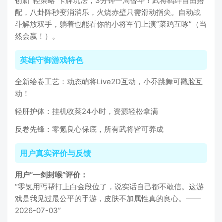
创新“轻策略”卡牌玩法，3分钟一局智斗！武将羁绊自由搭
配，八卦阵秒变消消乐，火烧赤壁只需滑动指尖。自动战
斗解放双手，躺着也能看你的小将军们上演“菜鸡互啄”（当
然会赢！）。
英雄守御游戏特色
全新绘卷工艺：动态萌将Live2D互动，小乔跳舞可戳脸互
动！
轻肝护体：挂机收菜24小时，资源轻松拿满
反卷先锋：零氪良心保底，所有武将皆可养成
用户真实评价与反馈
用户“一剑封喉”评价：
“零氪用丐帮打上白金段位了，说实话自己都不敢信。这游
戏是我见过最公平的手游，皮肤不加属性真的良心。——
2026-07-03”