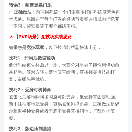
错误3：频繁更换门派
。
✅
正确做法：
前两周死磕一个门派至少打到熟练度紫色再
考虑换。原因在于每个门派的轻功节奏和连招肌肉记忆完
全不同，频繁换等于哪个都练不精。
📌 【PVP场景】竞技场实战思路
如果您是
竞技玩家
，以下技巧能帮您快速上分：
技巧1：开局后撤骗轻功
倒计时结束先往后退一步，大部分对手会习惯性用轻功前
冲起手。等对方轻功落地僵直瞬间，直接接突进技能打一
套，白赚先手优势。
技巧2：受身时机博弈
被击飞后落地瞬间按闪避可以受身，但受身有固定动画。
新手往往落地就受身，容易被预判抓起身。正确做法是偶
尔延迟半秒受身或者干脆不受身直接躺地，打乱对手节
奏。
技巧3：版边压制套路