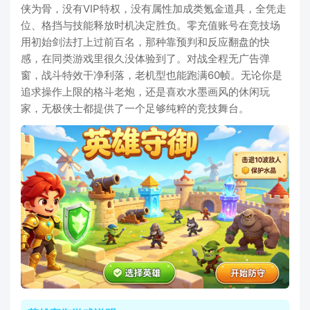
侠为骨，没有VIP特权，没有属性加成类氪金道具，全凭走
位、格挡与技能释放时机决定胜负。零充值账号在竞技场
用初始剑法打上过前百名，那种靠预判和反应翻盘的快
感，在同类游戏里很久没体验到了。对战全程无广告弹
窗，战斗特效干净利落，老机型也能跑满60帧。无论你是
追求操作上限的格斗老炮，还是喜欢水墨画风的休闲玩
家，无极侠士都提供了一个足够纯粹的竞技舞台。