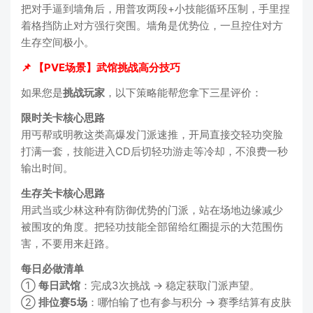
把对手逼到墙角后，用普攻两段+小技能循环压制，手里捏
着格挡防止对方强行突围。墙角是优势位，一旦控住对方
生存空间极小。
📌 【PVE场景】武馆挑战高分技巧
如果您是
挑战玩家
，以下策略能帮您拿下三星评价：
限时关卡核心思路
用丐帮或明教这类高爆发门派速推，开局直接交轻功突脸
打满一套，技能进入CD后切轻功游走等冷却，不浪费一秒
输出时间。
生存关卡核心思路
用武当或少林这种有防御优势的门派，站在场地边缘减少
被围攻的角度。把轻功技能全部留给红圈提示的大范围伤
害，不要用来赶路。
每日必做清单
①
每日武馆
：完成3次挑战 → 稳定获取门派声望。
②
排位赛5场
：哪怕输了也有参与积分 → 赛季结算有皮肤