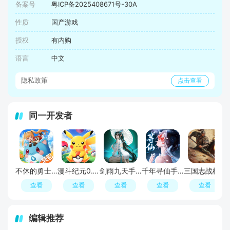
备案号
粤ICP备2025408671号-30A
性质
国产游戏
授权
有内购
语言
中文
隐私政策
点击查看
同一开发者
不休的勇士手游
漫斗纪元0.1折宝可梦卡牌世界
剑雨九天手游
千年寻仙手游官方版
三国志战棋天下手游官方最新版
查看
查看
查看
查看
查看
编辑推荐