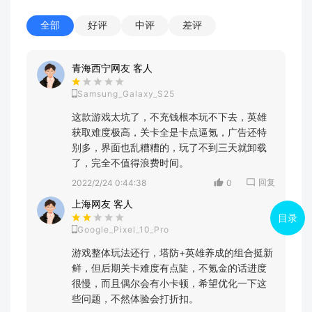
全部
好评
中评
差评
青海西宁网友 客人
Samsung_Galaxy_S25
这款游戏太坑了，不充钱根本玩不下去，英雄
获取难度极高，关卡全是卡点逼氪，广告还特
别多，界面也乱糟糟的，玩了不到三天就卸载
了，完全不值得浪费时间。
回复
2022/2/24 0:44:38
0
上海网友 客人
目录
Google_Pixel_10_Pro
游戏整体玩法还行，塔防+英雄养成的组合挺新
鲜，但后期关卡难度有点陡，不氪金的话进度
很慢，而且偶尔会有小卡顿，希望优化一下这
些问题，不然体验会打折扣。