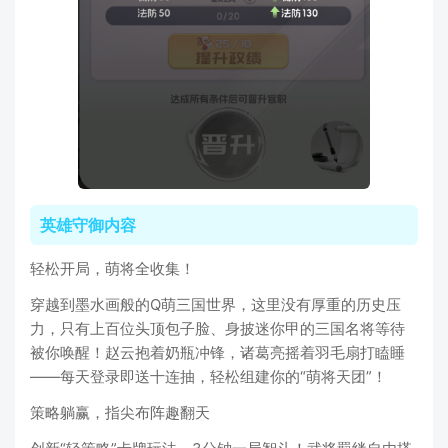
英雄守御内容
轻松开局，萌将全收集！
穿越到墨水画般的Q萌三国世界，这里没有厚重的历史压
力，只有上百位头顶包子脸、身披迷你甲的三国名将等待
被你唤醒！赵云抱着奶瓶冲锋，诸葛亮摇着羽毛扇打瞌睡
——每天登录即送十连抽，轻松组建你的“萌将天团”！
策略躺赢，指尖布阵趣翻天