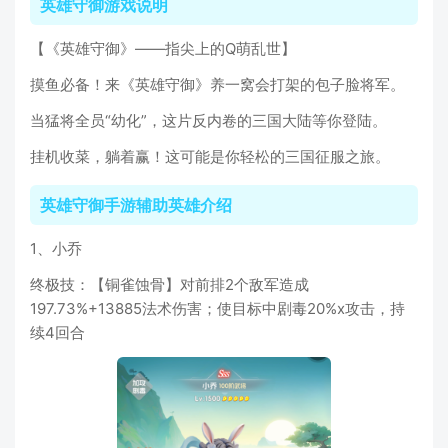
英雄守御游戏说明
【《英雄守御》——指尖上的Q萌乱世】
摸鱼必备！来《英雄守御》养一窝会打架的包子脸将军。
当猛将全员“幼化”，这片反内卷的三国大陆等你登陆。
挂机收菜，躺着赢！这可能是你轻松的三国征服之旅。
英雄守御手游辅助英雄介绍
1、小乔
终极技：【铜雀蚀骨】对前排2个敌军造成
197.73%+13885法术伤害；使目标中剧毒20%x攻击，持
续4回合