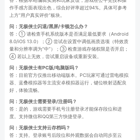
答：根据本站编辑实测和玩家反馈，游戏在公平竞技和操
作手感方面表现出色，综合好评率超过94%。具体可参考
上方“用户真实评价”板块。
问：无极侠士闪退/黑屏/卡顿怎么办？
答：① 请检查手机系统版本是否满足最低要求（Android
8.0/iOS 13.0）；② 尝试在设置中调低画质选项（特效质
量和分辨率调为“中”）；③ 检查游戏存储权限是否开启；
④ 若以上无效，尝试重启设备或重新安装。
问：无极侠士有PC版/电脑版吗？
答：目前官方仅推出移动端版本。PC玩家可通过雷电模拟
器、蓝叠模拟器等主流安卓模拟器运行，键位映射适配良
好，体验流畅。
问：无极侠士需要登录/注册吗？
答：是的，游戏需要手机号注册登录才能保存段位和进
度。支持微信和QQ第三方快捷登录。
问：无极侠士支持云存档吗？
答：支持。登录账号后段位和外观数据会自动同步至云