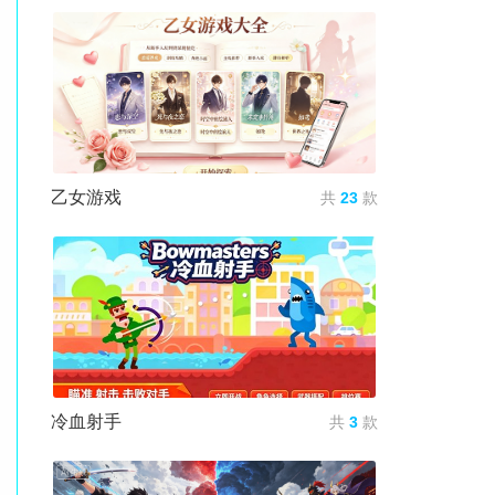
乙女游戏
共
23
款
冷血射手
共
3
款