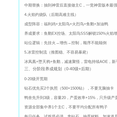
中期替换：抽到神雷后直接做主C，一觉神雷版本最
4.火焰灼烧队（后期高难主线）
成型阵容：福利鸡+太阳鸟+火烈鸟+鱼鹅+加油鸭
养成要求：鱼鹅EX控场、太阳鸟SSS解锁150%火焰
站位逻辑：先挂火→增伤→控制，顺序不能颠倒
5.冰雷控制流（推图稳、不容易暴毙）
冰凤凰+堕天鸦+鱼鹅，减速聚怪，雷电持续AOE，新
三、分阶段养成规划（0-40级+后期）
0-20级开荒期
钻石优先买2个执照（500+1500钻），不要无脑抽卡
鸭舍先升到3级，容量20，产蛋效率+15%，只升级
资源全部集中养1个主C，不要平均分配所有鸭子
每日任务、试炼塔必清，拿钻石、抽蛋材料、加速道