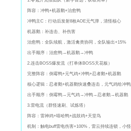
阵容：冲鸭+机器鹅+治愈鸭
冲鸭主C：行动后发射8枚AOE元气弹，清怪核心
机器鹅：补连击、补伤害
治愈鸭：全队续航，激活禽类协同，全队输出+15%
出手顺序：治愈鸭→机器鹅→冲鸭
2.连击BOSS爆发流（打单体BOSS天花板）
完整阵容：倒霉鸭+元气鸡+冲鸭+忍者鹅+机器鹅
核心逻辑：忍者鹅+机器鹅快速叠连击，元气鸡给冲鸭加巨
出手顺序：倒霉鸭→元气鸡→冲鸭→忍者鹅→机器鹅
3.雷电流（群怪速刷、试炼塔）
阵容：雷神鸡+嘻哈鸭+战鼓鸡+天堂鸟
机制：触电buff雷电伤害+100%，雷云持续连锁，小