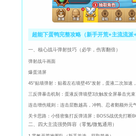
超能下蛋鸭完整攻略（新手开荒+主流流派
一、核心战斗弹射技巧（必学，伤害翻倍）
弹射战斗画面
爆蛋清屏
45°贴墙弹射：贴着左右墙壁45°发射，蛋液二次加速，
三反弹暴击机制：蛋液反弹墙壁3次触发全屏暴击光束
连击增伤规则：连击层数越高，冲鸭、忍者鹅额外元气
关卡思路：小怪密集打反弹清屏；BOSS战优先打断B
二、四大主流强势阵容（零氪/微氪通用）
1.零氪开荒推图队（新手首选，获取简单）