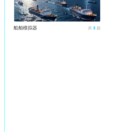
船舶模拟器
共
3
款