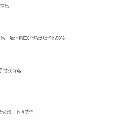
强输出
增伤、加油鸭EX全场燃烧增伤50%
手过渡首选
产蛋设施，不搞装饰
具