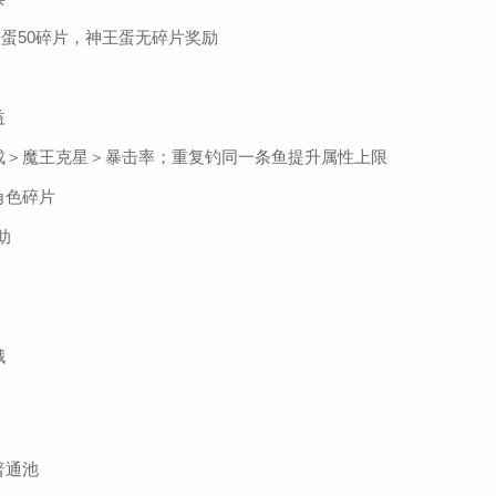
金蛋50碎片，神王蛋无碎片奖励
益
成＞魔王克星＞暴击率；重复钓同一条鱼提升属性上限
角色碎片
助
娥
普通池