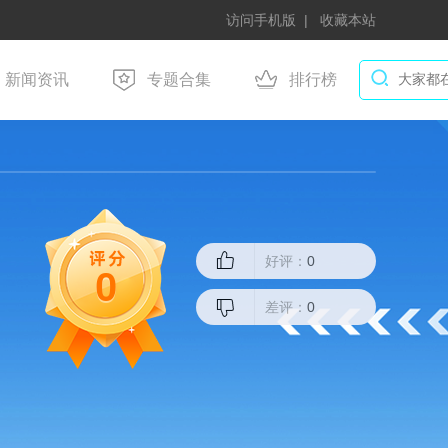
访问手机版
收藏本站
新闻资讯
专题合集
排行榜
好评：
0
0
差评：
0