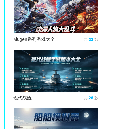
Mugen系列游戏大全
共
33
款
现代战舰
共
28
款