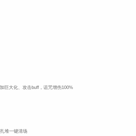
大化、攻击buff，诅咒增伤100%
怪扎堆一键清场