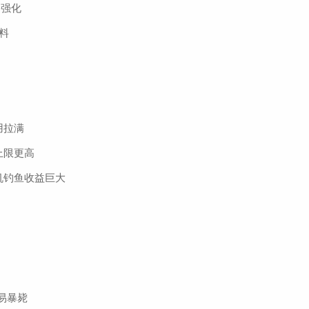
不强化
料
用拉满
上限更高
机钓鱼收益巨大
易暴毙