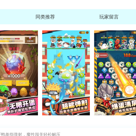
同类推荐
玩家留言
火火键盘输入法120帧
查
大小：89.1M
养鸡模拟器(极限农场)
查
大小：1.18G
天空海洋雇佣之翼手机版
查
大小：2.27G
愤怒的
蛋鸭单指弹射，魔性闯关轻松解压