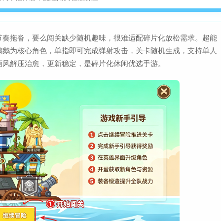
查
大小：512.0M
节奏拖沓，要么闯关缺少随机趣味，很难适配碎片化放松需求。超能
团本自走棋手机版Ste
鸭鹅为核心角色，单指即可完成弹射攻击，关卡随机生成，支持单人
查
大小：229.1M
画风解压治愈，更新稳定，是碎片化休闲优选手游。