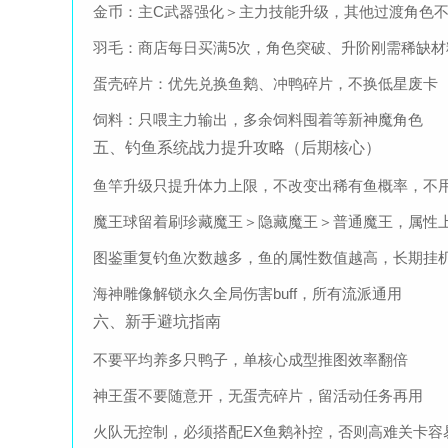
金币：主C武器强化＞主力技能升级，其他过渡角色
羽毛：商店每日买满5次，角色突破、升阶刚需稀缺材
蛋壳碎片：优先兑换鱼鹅、冲鸭碎片，不换低星废卡
饲料：只喂主力输出，多余饲料囤着等新神魔角色
五、钓鱼系统战力提升攻略（后期核心）
鱼竿升级只提升体力上限，不改变出稀有鱼概率，不
魔王球留着刷珍藏魔王＞隐藏魔王＞普通魔王，属性
图鉴重复钓鱼次数越多，鱼的属性数值越高，长期挂
海神雕像解锁永久全局伤害buff，所有流派通用
六、新手避坑指南
不要平均养多只鸭子，单核心成型推图效率翻倍
神王蛋不要随意开，无蛋壳碎片，留活动任务再用
火队无控制，必须搭配EX鱼鹅补控，否则高难关卡容