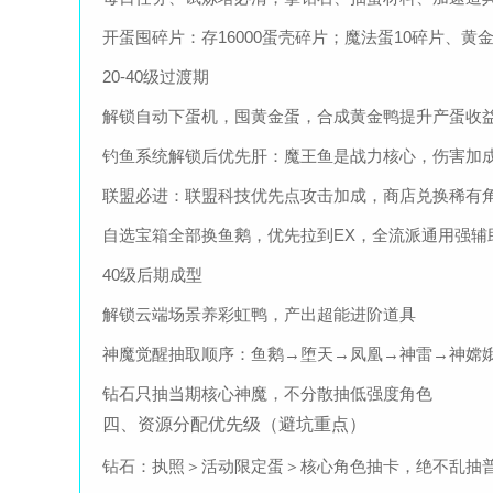
开蛋囤碎片：存16000蛋壳碎片；魔法蛋10碎片、黄
20-40级过渡期
解锁自动下蛋机，囤黄金蛋，合成黄金鸭提升产蛋收
钓鱼系统解锁后优先肝：魔王鱼是战力核心，伤害加
联盟必进：联盟科技优先点攻击加成，商店兑换稀有
自选宝箱全部换鱼鹅，优先拉到EX，全流派通用强辅
40级后期成型
解锁云端场景养彩虹鸭，产出超能进阶道具
神魔觉醒抽取顺序：鱼鹅→堕天→凤凰→神雷→神嫦
钻石只抽当期核心神魔，不分散抽低强度角色
四、资源分配优先级（避坑重点）
钻石：执照＞活动限定蛋＞核心角色抽卡，绝不乱抽