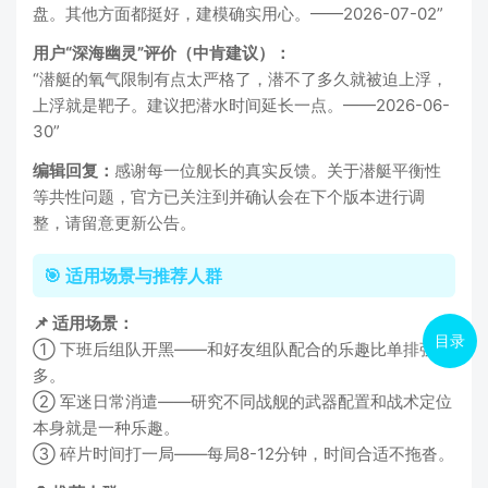
盘。其他方面都挺好，建模确实用心。——2026-07-02”
用户“深海幽灵”评价（中肯建议）：
“潜艇的氧气限制有点太严格了，潜不了多久就被迫上浮，
上浮就是靶子。建议把潜水时间延长一点。——2026-06-
30”
编辑回复：
感谢每一位舰长的真实反馈。关于潜艇平衡性
等共性问题，官方已关注到并确认会在下个版本进行调
整，请留意更新公告。
🎯 适用场景与推荐人群
📌 适用场景：
目录
① 下班后组队开黑——和好友组队配合的乐趣比单排强太
多。
② 军迷日常消遣——研究不同战舰的武器配置和战术定位
本身就是一种乐趣。
③ 碎片时间打一局——每局8-12分钟，时间合适不拖沓。