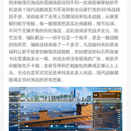
想体验现代海战的震撼场面却找不到一款画面够硬核的手
机游戏？现代战舰就是为军迷和射击玩家打造的3D海战模
拟手游。游戏收录了全球上百艘现役和知名战舰，从驱逐
舰到航空母舰，每一艘都按照真实比例建模，细节拉满。
不同于无脑开炮的街机海战，这款游戏讲究战术走位、防
空反潜、编队配合——你不仅是一个炮手，更是一艘战舰
的指挥官。编辑连续体验了一个多月，九游版特有的渠道
福利让新手能更快解锁高级舰船，初始赠送的钻石和加速
卡比普通版多出一截。对战全程没有硬插的广告，画质开
到极致也不卡顿，发射导弹和拦截敌机的爽感足够让人上
头。无论你是军武宅还是单纯喜欢多人对战，现代战舰都
能满足你对海战的所有想象。