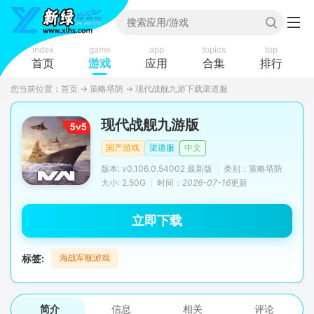
index
game
app
topics
top
首页
游戏
应用
合集
排行
您当前位置：
首页
→
策略塔防
→
现代战舰九游下载渠道服
现代战舰九游版
国产游戏
渠道服
中文
版本: v0.106.0.54002 最新版
|
类别：策略塔防
大小: 2.50G
|
时间：
2026-07-16
更新
立即下载
标签:
海战军舰游戏
简介
信息
相关
评论