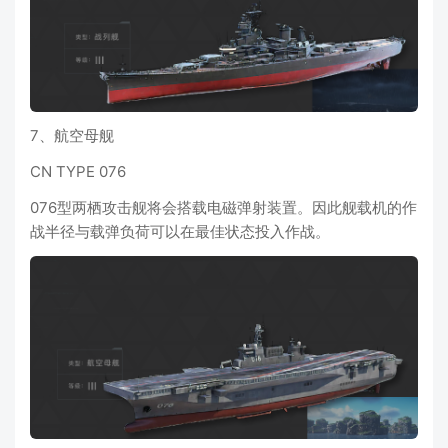
7、航空母舰
CN TYPE 076
076型两栖攻击舰将会搭载电磁弹射装置。因此舰载机的作
战半径与载弹负荷可以在最佳状态投入作战。