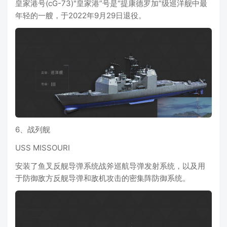
皇家港号(cG-73)"皇家港”号是“提康德罗加”级巡洋舰中最
年轻的一艘，于2022年9月29日退役。
6、战列舰
USS MISSOURI
安装了鱼叉反舰导弹系统战斧巡航导弹发射系统，以及用
于防御敌方反舰导弹和敌机攻击的密集阵防御系统。