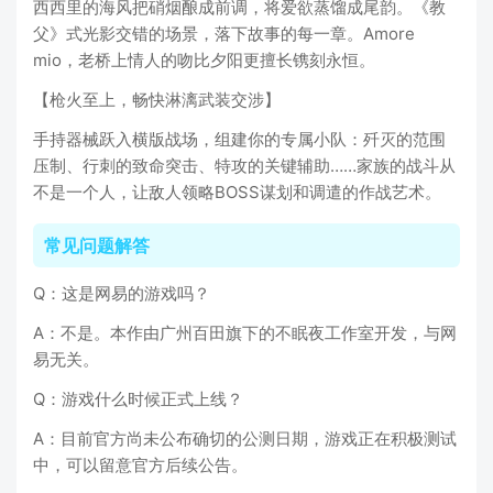
西西里的海风把硝烟酿成前调，将爱欲蒸馏成尾韵。《教
父》式光影交错的场景，落下故事的每一章。Amore
mio，老桥上情人的吻比夕阳更擅长镌刻永恒。
【枪火至上，畅快淋漓武装交涉】
手持器械跃入横版战场，组建你的专属小队：歼灭的范围
压制、行刺的致命突击、特攻的关键辅助……家族的战斗从
不是一个人，让敌人领略BOSS谋划和调遣的作战艺术。
常见问题解答
Q：这是网易的游戏吗？
A：不是。本作由广州百田旗下的不眠夜工作室开发，与网
易无关。
Q：游戏什么时候正式上线？
A：目前官方尚未公布确切的公测日期，游戏正在积极测试
中，可以留意官方后续公告。