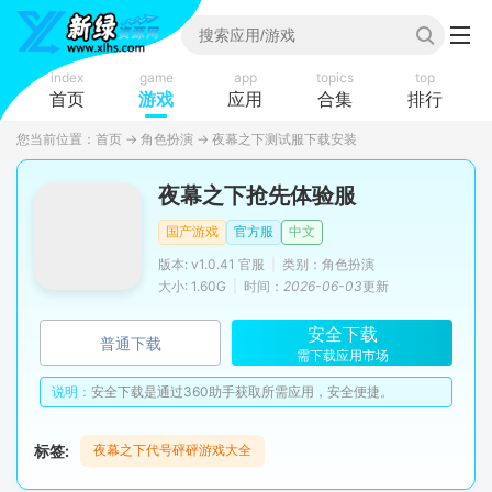
index
game
app
topics
top
首页
游戏
应用
合集
排行
您当前位置：
首页
→
角色扮演
→
夜幕之下测试服下载安装
夜幕之下抢先体验服
国产游戏
官方服
中文
版本: v1.0.41 官服
|
类别：角色扮演
大小: 1.60G
|
时间：
2026-06-03
更新
安全下载
普通下载
需下载应用市场
说明：
安全下载是通过360助手获取所需应用，安全便捷。
标签:
夜幕之下代号砰砰游戏大全