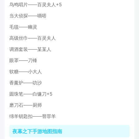
鸟鸣唱片——百灵夫人+5
当大侦探——嘀嗒
毛毯——幽灵
高级丝巾——百灵夫人
调酒套装——某某人
眼罩——刀锋
软糖——小大人
香薰炉——叻沙
圆珠笔——白镰刀+5
磨刀石——厨师
绵羊钥匙扣——替罪羊
夜幕之下手游地图指南