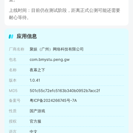
上线时间：目前仍在测试阶段，距离正式公测可能还需要
耐心等待。
应用信息
厂商名称
聚娱（广州）网络科技有限公司
包名
com.bmystu.peng.gw
名称
夜幕之下
版本
1.0.41
MD5
501c55c72efc5163b340b0952b7acc2f
备案号
粤ICP备2024266745号-7A
性质
国产游戏
授权
官方服
语言
中文