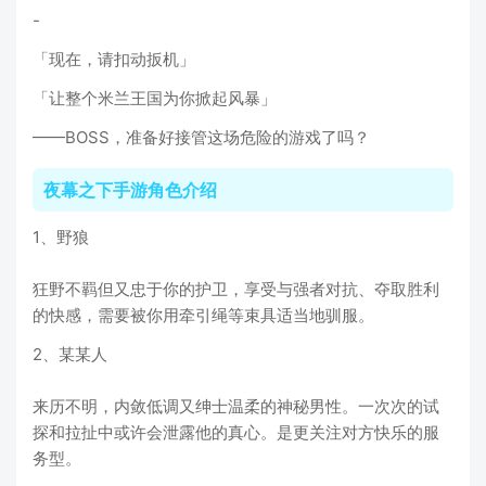
-
「现在，请扣动扳机」
「让整个米兰王国为你掀起风暴」
——BOSS，准备好接管这场危险的游戏了吗？
夜幕之下手游角色介绍
1、野狼
狂野不羁但又忠于你的护卫，享受与强者对抗、夺取胜利
的快感，需要被你用牵引绳等束具适当地驯服。
2、某某人
来历不明，内敛低调又绅士温柔的神秘男性。一次次的试
探和拉扯中或许会泄露他的真心。是更关注对方快乐的服
务型。