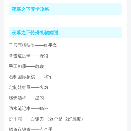
夜幕之下养卡攻略
夜幕之下特殊礼物赠送
千层面招待券——红手套
拳击速度球——野狼
手工相册——教鞭
石制国际象棋——将军
定制娃娃屋——火烛
螺壳酒杯——星闪
防水笔记本——嘀嗒
护手霜——白镰刀 （这个是+2好感度）
鳄鱼存钱罐——点金手