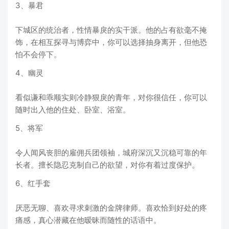
3、暴君
下城区的统治者，性情暴戾的实干派。他的占有欲毫不掩
饰，在相互探寻与博弈中，你可以选择抽身离开，但他恐
怕不会停下。
4、幽灵
看似谦和乖顺实则冷静狠戾的青年，对你很信任，你可以
随时出入他的住处、卧室、浴室。
5、将军
令人闻风丧胆的雇佣兵团领袖，城府深沉又沉稳可靠的年
长者。擅长隐忍克制自己的欲望，对你有着过度保护。
6、红手套
厌恶无聊、喜欢寻求刺激的金牌律师。喜欢恰到好处的疼
痛感，真心潜藏在他暧昧而随性的话语中。