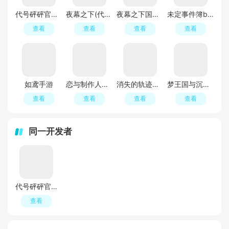
代号砰砰官方正版(夜幕之下)
夜幕之下(代号砰砰)
夜幕之下国际服(Reign of Nightfall)
未定事件簿bilibili渠道服安卓版
查看
查看
查看
查看
如鸢手游
恋与制作人官服
消失的轨迹手游正式版最新版本
梦王国与沉睡的100王子手游
查看
查看
查看
查看
同一开发者
代号砰砰官方正版(夜幕之下)
查看