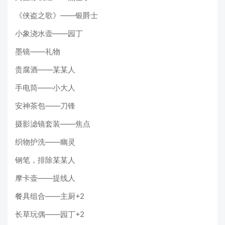
《侠盗之歌》——银爵士
小象浇水壶——园丁
墨镜——礼物
贵腐酒——某某人
手电筒——小大人
安神茶包——刀锋
摄影滤镜套装——焦点
织物护洗——幽灵
钢笔，排除某某人
摩卡壶——提线人
餐具组合——主厨+2
长草玩偶——园丁+2