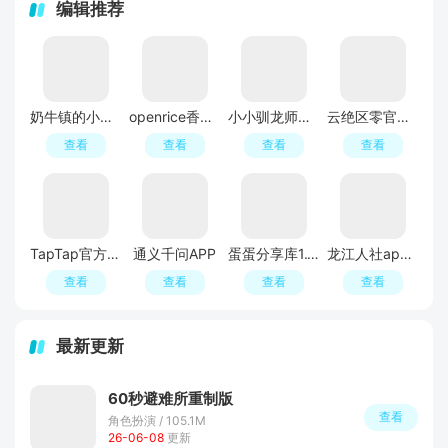
编辑推荐
奶牛镇的小时光游戏官方中文版
openrice香港吃饭app
小小驯龙师养成霸王龙内置0.1
云绝区零官方入口官服
查看
查看
查看
查看
TapTap官方正版最新版
通义千问APP
蛋蛋分享库1.1.3安装包
龙江人社app官方免费
查看
查看
查看
查看
最新更新
60秒避难所重制版
查看
角色扮演 / 105.1M
26-06-08
更新