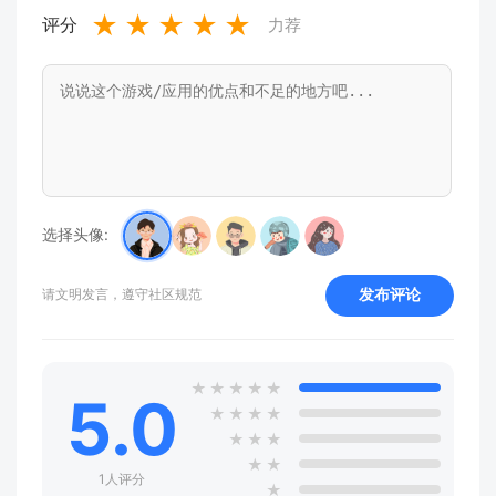
★
★
★
★
★
评分
力荐
选择头像:
发布评论
请文明发言，遵守社区规范
★
★
★
★
★
5.0
★
★
★
★
★
★
★
★
★
1人评分
★