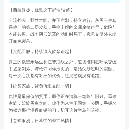
【西装暴徒，优雅之下野性/交织】
上流外表，野性本能。亦正亦邪，特立独行。灰黑三件套
是他们的第二层皮肤，手枪上膛的金属摩擦声里，危险与
本能共振。战争阴云笼罩的动乱时局下，窥见文明外衣绽
开血色裂帛。
【支配臣服，持续深入欲念迭起】
真正的欲望永远生长在警戒线之外，道德准则在呼吸交缠
中逐层剥落。与枪弹同样滚烫的，是指尖划过时的震颤。
每一次心跳都有对应的代价，这局游戏没有退路。
【统领家族，背负仇恨支配一切】
仇恨是最保值的货币，而你正在清算一笔陈年旧账。重建
家族，斡旋黑白之间。你作为米兰王国第一公爵，手握名
为权力那把浸透血锈的刀，切开这片半岛的暗夜。
【意式浪漫，日暮中的缠绵风情】