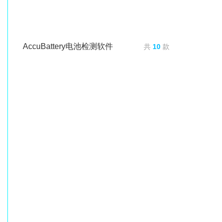
AccuBattery电池检测软件
共
10
款