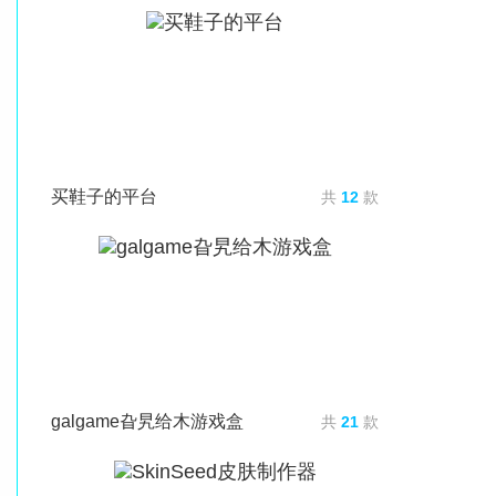
买鞋子的平台
共
12
款
galgame旮旯给木游戏盒
共
21
款