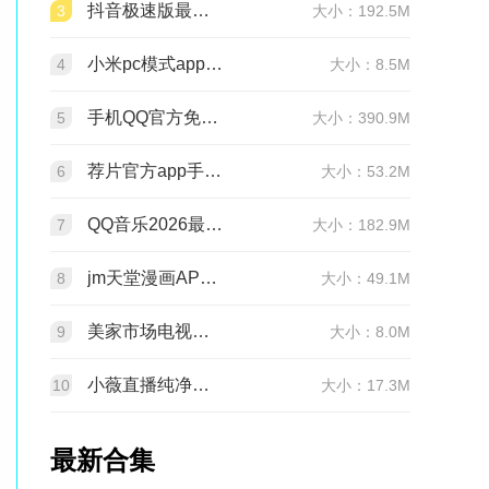
抖音极速版最新版本官方版2026v39.9.0安卓版
3
大小：192.5M
小米pc模式app安装包(小米pc模式beta版)v12.1.208.5平板版
4
大小：8.5M
手机QQ官方免费最新版v9.3.30 官方正版
5
大小：390.9M
荐片官方app手机最新版v4.2.5安卓版
6
大小：53.2M
QQ音乐2026最新版app20.6.5.8 官方安卓版
7
大小：182.9M
jm天堂漫画APP安装包v2.0.30安卓最新版
8
大小：49.1M
美家市场电视版安装包v3.3.1安卓TV版
9
大小：8.0M
小薇直播纯净版tv版安装包v2.7.0.6足道纯净版
10
大小：17.3M
最新合集