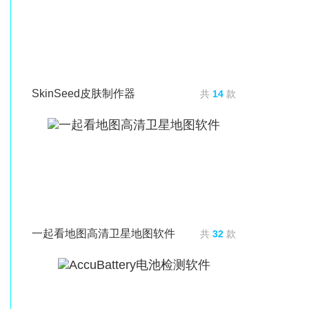
SkinSeed皮肤制作器
共
14
款
一起看地图高清卫星地图软件
共
32
款