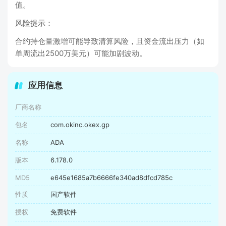
值‌。
‌风险提示‌：
合约持仓量激增可能导致清算风险，且资金流出压力（如
单周流出2500万美元）可能加剧波动‌。
应用信息
厂商名称
包名
com.okinc.okex.gp
名称
ADA
版本
6.178.0
MD5
e645e1685a7b6666fe340ad8dfcd785c
性质
国产软件
授权
免费软件