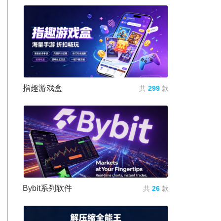
指趣游戏盒
共
299
款
Bybit系列软件
共
26
款