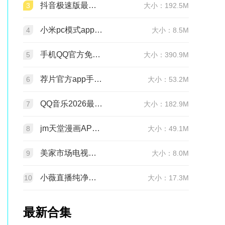
抖音极速版最新版本官方版2026v39.7.0安卓版
3
大小：192.5M
小米pc模式app安装包(小米pc模式beta版)v12.1.208.5平板版
4
大小：8.5M
手机QQ官方免费最新版v9.3.25 官方正版
5
大小：390.9M
荐片官方app手机最新版v4.2.5安卓版
6
大小：53.2M
QQ音乐2026最新版app20.6.5.8 官方安卓版
7
大小：182.9M
jm天堂漫画APP安装包v2.0.29安卓最新版
8
大小：49.1M
美家市场电视版安装包v3.3.1安卓TV版
9
大小：8.0M
小薇直播纯净版tv版安装包v2.7.0.6足道纯净版
10
大小：17.3M
最新合集