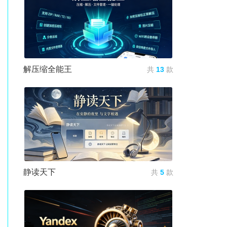
解压缩全能王
共
13
款
静读天下
共
5
款