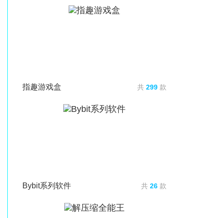
指趣游戏盒
共
299
款
Bybit系列软件
共
26
款