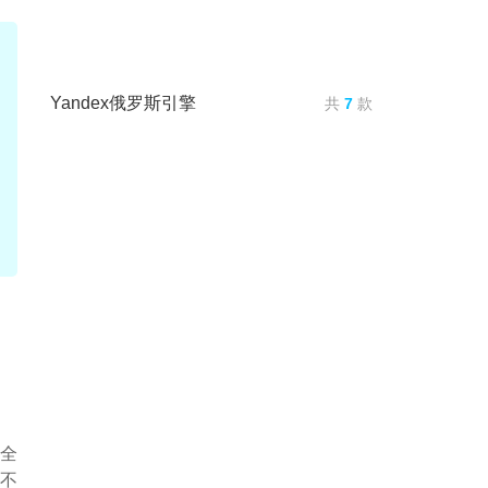
Yandex俄罗斯引擎
共
7
款
的全
是不