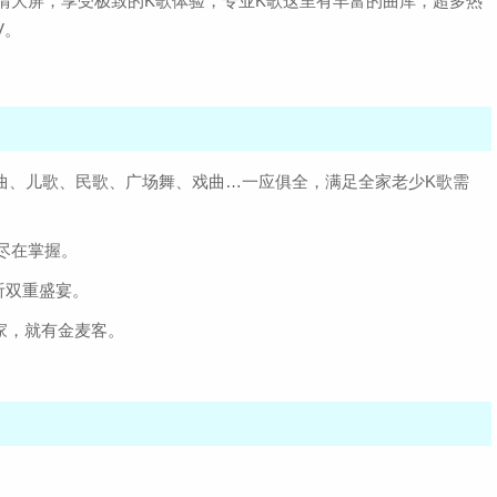
清大屏，享受极致的K歌体验，专业K歌这里有丰富的曲库，超多热
V。
金曲、儿歌、民歌、广场舞、戏曲…一应俱全，满足全家老少K歌需
尽在掌握。
听双重盛宴。
有家，就有金麦客。