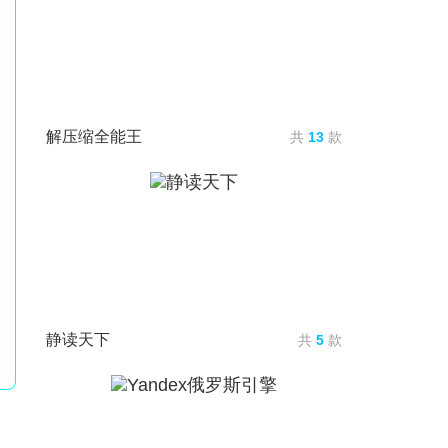
解压缩全能王
共
13
款
静读天下
共
5
款