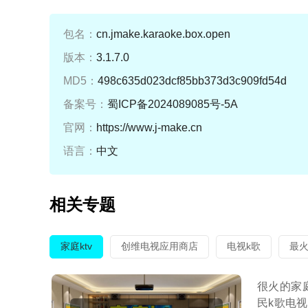
包名：
cn.jmake.karaoke.box.open
版本：
3.1.7.0
MD5：
498c635d023dcf85bb373d3c909fd54d
备案号：
蜀ICP备2024089085号-5A
官网：
https://www.j-make.cn
语言：
中文
相关专题
家庭ktv
创维电视应用商店
电视k歌
最火
很火的家
民k歌电