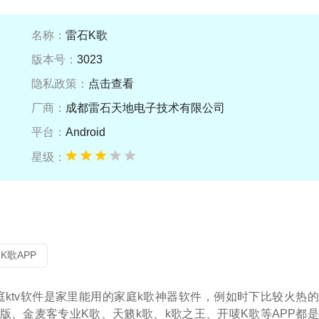
名称：
雷石K歌
版本号：
3023
隐私政策：
点击查看
厂商：
成都雷石天地电子技术有限公司
平台：
Android
星级：
K歌APP
庭ktv软件是家里能用的家庭k歌神器软件，例如时下比较火热
视版、金麦客专业K歌、天籁k歌、k歌之王、开唛K歌等APP都