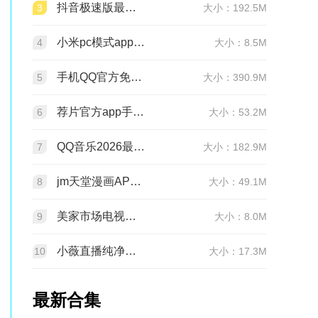
抖音极速版最新版本官方版2026v39.7.0安卓版
3
大小：192.5M
小米pc模式app安装包(小米pc模式beta版)v12.1.208.5平板版
4
大小：8.5M
手机QQ官方免费最新版v9.3.25 官方正版
5
大小：390.9M
荐片官方app手机最新版v4.2.5安卓版
6
大小：53.2M
QQ音乐2026最新版app20.6.5.8 官方安卓版
7
大小：182.9M
jm天堂漫画APP安装包v2.0.29安卓最新版
8
大小：49.1M
美家市场电视版安装包v3.3.1安卓TV版
9
大小：8.0M
小薇直播纯净版tv版安装包v2.7.0.6足道纯净版
10
大小：17.3M
最新合集