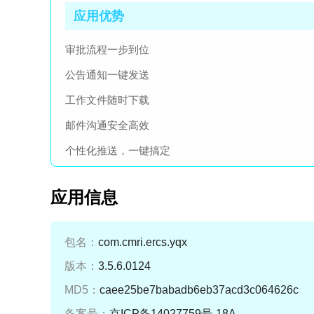
应用优势
审批流程一步到位
公告通知一键发送
工作文件随时下载
邮件沟通安全高效
个性化推送，一键搞定
应用信息
包名：
com.cmri.ercs.yqx
版本：
3.5.6.0124
MD5：
caee25be7babadb6eb37acd3c064626c
备案号：
京ICP备14027759号-18A