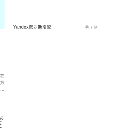
Yandex俄罗斯引擎
共
7
款
在
方
作