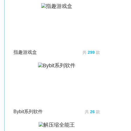
指趣游戏盒
共
299
款
Bybit系列软件
共
26
款