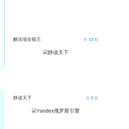
解压缩全能王
共
13
款
静读天下
共
5
款