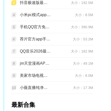
抖音极速版最新版本官方版2026v39.7.0安卓版
3
大小：192.5M
小米pc模式app安装包(小米pc模式beta版)v12.1.208.5平板版
4
大小：8.5M
手机QQ官方免费最新版v9.3.25 官方正版
5
大小：390.9M
荐片官方app手机最新版v4.2.5安卓版
6
大小：53.2M
QQ音乐2026最新版app20.6.5.8 官方安卓版
7
大小：182.9M
jm天堂漫画APP安装包v2.0.29安卓最新版
8
大小：49.1M
美家市场电视版安装包v3.3.1安卓TV版
9
大小：8.0M
小薇直播纯净版tv版安装包v2.7.0.6足道纯净版
10
大小：17.3M
最新合集