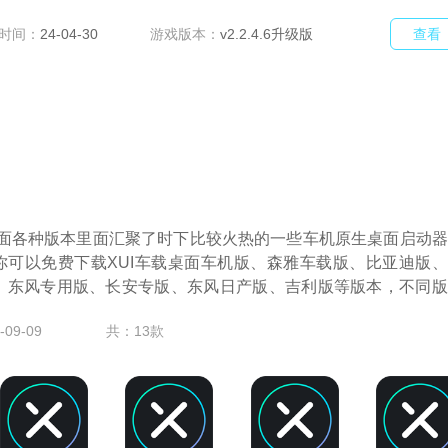
时间：
24-04-30
游戏版本：
v2.2.4.6升级版
查看
载桌面各种版本里面汇聚了时下比较火热的一些车机原生桌面启动
你可以免费下载XUI车载桌面车机版、森雅车载版、比亚迪版
、东风专用版、长安专版、东风日产版、吉利版等版本，不同版
09-09
共：13款