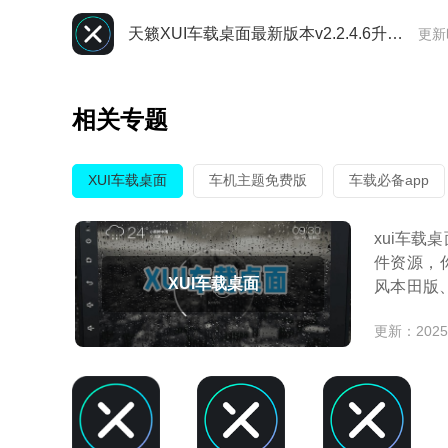
天籁XUI车载桌面最新版本v2.2.4.6升级版
更新
相关专题
XUI车载桌面
车机主题免费版
车载必备app
xui车
件资源，
XUI车载桌面
风本田版
针
更新：2025-