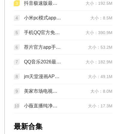
抖音极速版最新版本官方版2026v39.7.0安卓版
3
大小：192.5M
小米pc模式app安装包(小米pc模式beta版)v12.1.208.5平板版
4
大小：8.5M
手机QQ官方免费最新版v9.3.25 官方正版
5
大小：390.9M
荐片官方app手机最新版v4.2.5安卓版
6
大小：53.2M
QQ音乐2026最新版app20.6.5.8 官方安卓版
7
大小：182.9M
jm天堂漫画APP安装包v2.0.29安卓最新版
8
大小：49.1M
美家市场电视版安装包v3.3.1安卓TV版
9
大小：8.0M
小薇直播纯净版tv版安装包v2.7.0.6足道纯净版
10
大小：17.3M
最新合集