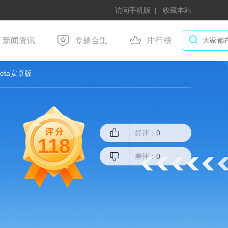
访问手机版
收藏本站
新闻资讯
专题合集
排行榜
beta安卓版
好评：
0
118
差评：
0