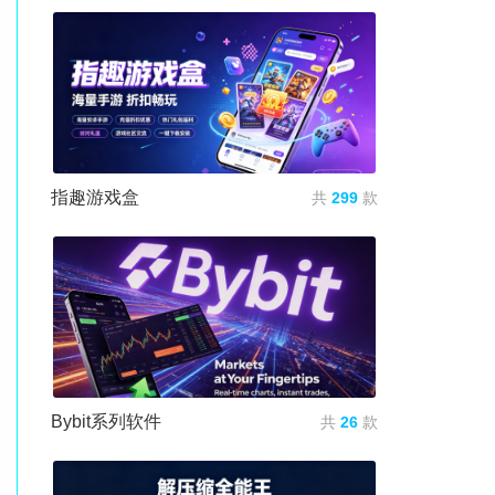
指趣游戏盒
共
299
款
Bybit系列软件
共
26
款