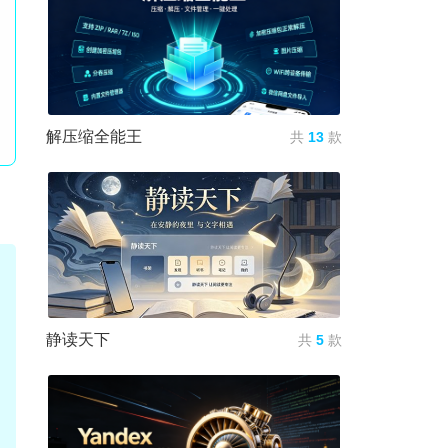
解压缩全能王
共
13
款
静读天下
共
5
款