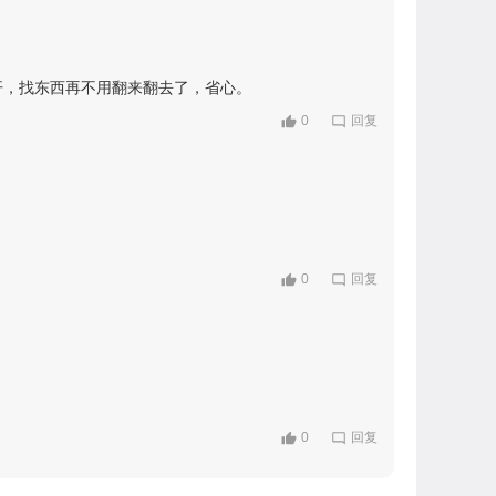
开，找东西再不用翻来翻去了，省心。
0
回复
0
回复
0
回复