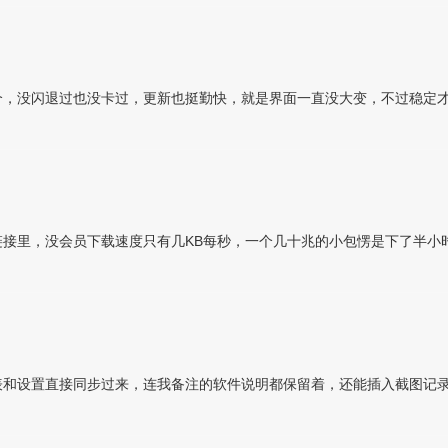
个，没闪退过也没卡过，更新也挺勤快，就是界面一直没大变，不过稳定
接里，没会员下载速度只有几KB每秒，一个几十兆的小包愣是下了半小
表和设置直接同步过来，连我备注的软件说明都保留着，还能插入截图记