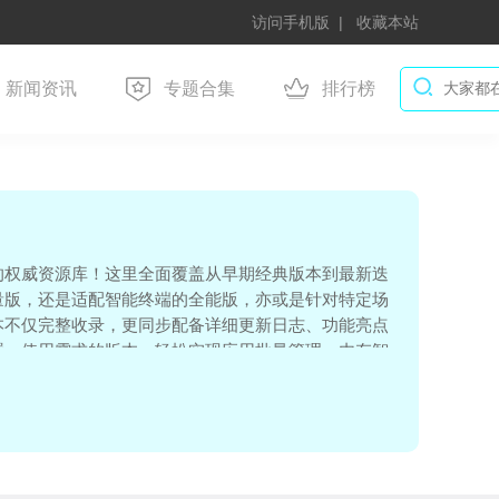
访问手机版
收藏本站
新闻资讯
专题合集
排行榜
的权威资源库！这里全面覆盖从早期经典版本到最新迭
量版，还是适配智能终端的全能版，亦或是针对特定场
本不仅完整收录，更同步配备详细更新日志、功能亮点
置、使用需求的版本，轻松实现应用批量管理、内存智
乱、设备卡顿、隐私泄露等痛点，为个人用户解锁流畅
用管控方案，是您一站式获取应用管家优质版本、升级