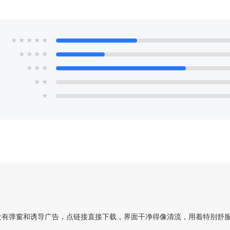
★
★
★
★
★
★
★
★
★
★
★
★
★
★
★
没有弹窗和诱导广告，点链接直接下载，界面干净得像清流，用着特别舒