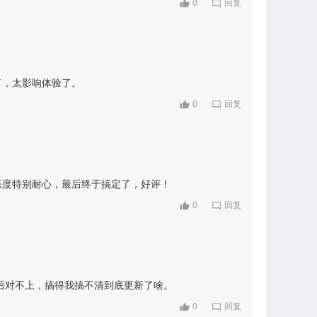
0
回复
了，太影响体验了。
0
回复
态度特别耐心，最后终于搞定了，好评！
0
回复
前后对不上，搞得我搞不清到底更新了啥。
0
回复