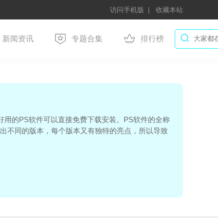
访问手机版
收藏本站
新闻资讯
专题合集
排行榜
好用的PS软件可以直接免费下载安装。PS软件的全称
年份区分出不同的版本，每个版本又有独特的亮点，所以导致
家可以自由挑选想要的版本。如果你也想下载各种PS
哦。
本
特点
0 ~ 7.0
永久买断，功能逐步完善