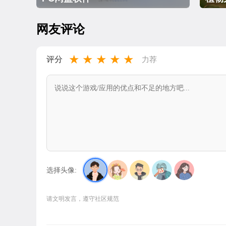
网友评论
★
★
★
★
★
评分
力荐
选择头像:
请文明发言，遵守社区规范