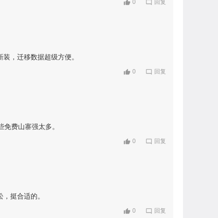
0
回复
新装，迁移数据超级方便。
0
回复
些免费山寨强太多。
0
回复
松，挺合适的。
0
回复