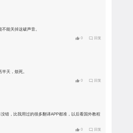
能不能关掉这破声音。
0
回复
活半天，烦死。
0
回复
没错，比我用过的很多翻译APP都准，以后看国外教程
0
回复