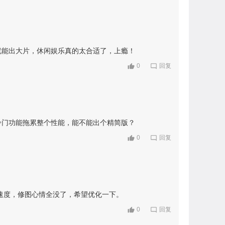
就能出大片，休闲娱乐真的太合适了，上瘾！
0
回复
冷门功能拖累整个性能，能不能出个精简版？
0
回复
速度，修图心情全没了，希望优化一下。
0
回复