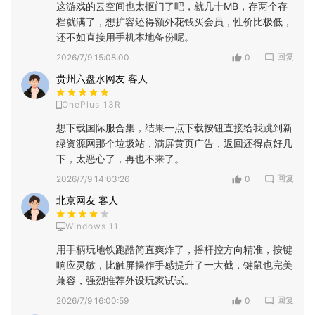
这游戏的云空间也太抠门了吧，就几十MB，存两个存
档就满了，想扩容还得额外花钱买会员，性价比极低，
还不如直接用手机本地备份呢。
回复
2026/7/9 15:08:00
0
贵州六盘水网友 客人
OnePlus_13R
想下载国际服合集，结果一点下载按钮直接给我跳到新
绿资源网那个垃圾站，满屏黄页广告，返回还得点好几
下，太恶心了，再也不来了。
回复
2026/7/9 14:03:26
0
北京网友 客人
Windows 11
用手柄玩地铁跑酷简直爽炸了，摇杆控方向精准，按键
响应灵敏，比触屏操作手感提升了一大截，键鼠也完美
兼容，强烈推荐外设玩家试试。
回复
2026/7/9 16:00:59
0