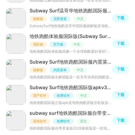
地铁跑酷北极地图国际版安装包是一款非常好玩的冒险跑酷类游戏，此版本为北极版本，玩家将在北极地图上尽情
Subway Surf温哥华地铁跑酷国际服最新版本v2.31.0无限资源
下载
破解版
无限资源
中文
SubwaySurf地铁跑酷温哥华国际服破解版是地铁跑酷温哥华国际版本，已破解大量金钱、滑板等内置道具，无需内
地铁跑酷体验服国际版(Subway Surfers)v3.64.1抢先体验
下载
国际服
官方服
中文
地铁跑酷国际体验服就像一个全球跑酷爱好者的“试验场”和“主题乐园”，既能让你抢先体验未来的游戏内容，
Subway Surf地铁跑酷国际服内置菜单最新版v3.65.0全皮肤
下载
破解版
内置菜单
中文
地铁跑酷国际版全解锁版是一款非常休闲的跑酷游戏，该版本为国际版，已破解无限金钱、无限气垫助推器、无限
Subway Surf地铁跑酷国际版apkv3.58.3 最新更新
下载
国产软件
免费软件
中文
地铁跑酷国际版正版apk是地铁跑酷原版谷歌版游戏，国际版需要配合手游加速器一起使用，玩家可以尽情奔跑跑酷
subway surf地铁跑酷国际服自带变速器2026最新版v3.44.0安卓版
下载
国外软件
免费软件
英文
地铁跑酷国际服自带变速器2026最新版是一款地铁逃生休闲益智小游戏，该版本自带变速器，与各位跑酷者展开一