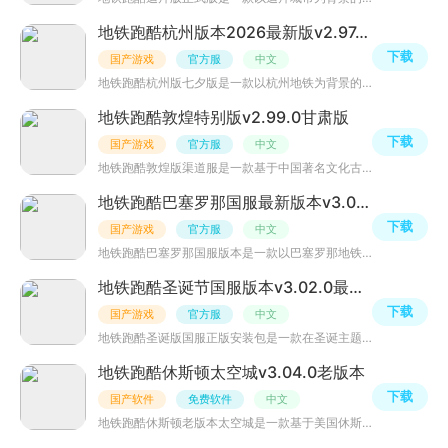
地铁跑酷杭州版本2026最新版v2.97.0浙江西湖版
下载
国产游戏
官方服
中文
地铁跑酷杭州版七夕版是一款以杭州地铁为背景的跑酷游戏。在游戏中，玩家将扮演一名地铁司机，在高速行驶的
地铁跑酷敦煌特别版v2.99.0甘肃版
下载
国产游戏
官方服
中文
地铁跑酷敦煌版渠道服是一款基于中国著名文化古迹——敦煌莫高窟打造而成的跑酷游戏。玩家将扮演着一个穿越
地铁跑酷巴塞罗那国服最新版本v3.01.0西班牙版
下载
国产游戏
官方服
中文
地铁跑酷巴塞罗那国服版本是一款以巴塞罗那地铁为背景的跑酷游戏。玩家需要在地铁站和车厢之间进行奔跑、跳
地铁跑酷圣诞节国服版本v3.02.0最新版
下载
国产游戏
官方服
中文
地铁跑酷圣诞版国服正版安装包是一款在圣诞主题下打造的跑酷游戏。玩家可以选择不同的角色，在地铁、城市等
地铁跑酷休斯顿太空城v3.04.0老版本
下载
国产软件
免费软件
中文
地铁跑酷休斯顿老版本太空城是一款基于美国休斯顿城市建筑和地铁线路的跑酷类游戏。玩家需要控制角色在地铁