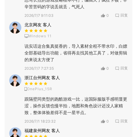
辛苦苦码的字说丢就丢，气死人
回复
2026/7/7 9:11:03
0
北京网友 客人
Windows 11
说实话这合集真挺香的，导入素材全程不带水印，白嫖
全部基础导出功能，省得再去找其他工具了，对做剪辑
的来说太方便了
回复
2026/7/7 7:27:35
0
浙江台州网友 客人
OnePlus_15R
跟隔壁同类型的跑酷游戏一比，这国际服版手感明显更
涩，操作反馈也慢半拍，地图和角色设计还没人家精
致，整体体验差得不是一星半点。
回复
2026/7/1 18:23:32
0
福建泉州网友 客人