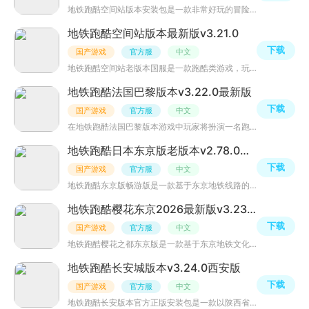
地铁跑酷空间站版本安装包是一款非常好玩的冒险跑酷类游戏，此版本为空间站版本，玩家将在空间站中不断冒险
地铁跑酷空间站版本最新版v3.21.0
下载
国产游戏
官方服
中文
地铁跑酷空间站老版本国服是一款跑酷类游戏，玩家可在虚拟的太空站内进行奔跑挑战，避开障碍，收集道具，体
地铁跑酷法国巴黎版本v3.22.0最新版
下载
国产游戏
官方服
中文
在地铁跑酷法国巴黎版本游戏中玩家将扮演一名跑酷狂人，在巴黎城市的地铁站和地下通道中奔跑。玩家需要绕过
地铁跑酷日本东京版老版本v2.78.0畅游版
下载
国产游戏
官方服
中文
地铁跑酷东京版畅游版是一款基于东京地铁线路的跑酷游戏，玩家需要在地铁车厢内奔跑、跳跃、滑行，躲避障碍
地铁跑酷樱花东京2026最新版v3.23.0日本版
下载
国产游戏
官方服
中文
地铁跑酷樱花之都东京版是一款基于东京地铁文化和樱花风情元素的跑酷游戏。玩家可以通过在地铁车站、隧道和
地铁跑酷长安城版本v3.24.0西安版
下载
国产游戏
官方服
中文
地铁跑酷长安版本官方正版安装包是一款以陕西省西安市为背景的动作跑酷游戏，玩家将在地铁线路上奔跑、滑翔