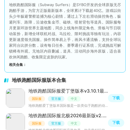
地铁跑酷国际服（Subway Surfers）是SYBO开发的全球原版无尽
跑酷手游，为官方正版最新版本，全球累计下载超40亿。游戏以街
头少年躲避警察追捕为核心剧情，通过上下左右滑动操控角色，躲
避列车、路障，沿途收集金币、磁铁、喷射背包等道具。国际服每
月更新环游世界主题地图，同步上线海外限定角色、滑板与节日联
动装扮，新增全球联机对战、马拉松、限时挑战等独有玩法，内容
更新速度领先国服。操作简单易上手，画风卡通流畅，支持全球玩
家同台比拼分数，设有每日任务、赛季通行证系统，完成挑战可解
锁稀有外观。无地区内容删减，道具、活动同步海外原版，适合喜
欢休闲跑酷、收集限定皮肤的玩家。
相关合集：
地铁跑酷国际服版本合集
地铁跑酷国际服爱丁堡版本v3.10.1最新版
下载
国际服
官方服
中文
地铁跑酷爱丁堡版本国际服是一款类似于跑酷的动作游戏。玩家将扮演一个在地铁隧道中奔跑的城市英雄，需要不
地铁跑酷国际服北极2026最新版v2.37.0官方版
下载
国际服
官方服
中文