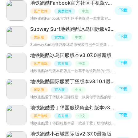
地铁跑酷Fanbook官方社区手机版v2.6.0安卓最新版
下载
国产软件
免费软件
中文
地铁跑酷Fanbook官方社区手机版是一款非常好用的游戏社区app软件，里面汇聚了众多游戏爱好者，玩家可以在其
Subway Surf地铁跑酷冰岛国际服v2.37.0最新版
下载
国际服
官方服
中文
SubwaySurf地铁跑酷冰岛版安装包已全新更新，里面的地图都是冰岛风格游戏元素，加入了本地比较经典的元素，
地铁跑酷冰岛国服版本v3.07.0最新版
下载
国产游戏
官方服
中文
地铁跑酷冰岛版本正版是一款基于地铁跑酷的衍生游戏，它将场景设置在主题为冰岛的环境中。玩家将扮演一名快
地铁跑酷国际服爱丁堡版本v3.10.1最新版
下载
国际服
官方服
中文
地铁跑酷爱丁堡版本国际服是一款类似于跑酷的动作游戏。玩家将扮演一个在地铁隧道中奔跑的城市英雄，需要不
地铁跑酷爱丁堡国服视角全灯版本v3.11.0最新版
下载
国产游戏
官方服
中文
地铁跑酷爱丁堡国服版本是一款基于爱丁堡地铁线路的跑酷游戏。玩家将扮演一名跑酷高手，在地铁道路上奔跑、
地铁跑酷小石城国际版v2.37.0最新版