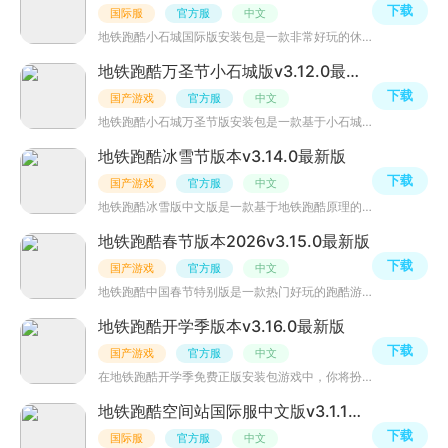
下载
国际服
官方服
中文
地铁跑酷小石城国际版安装包是一款非常好玩的休闲跑酷类游戏，游戏中为小石城版，玩家将体验不同地图的乐趣
地铁跑酷万圣节小石城版v3.12.0最新版
下载
国产游戏
官方服
中文
地铁跑酷小石城万圣节版安装包是一款基于小石城为背景的跑酷游戏。玩家需要在地铁隧道里奔跑，跳跃和躲避各
地铁跑酷冰雪节版本v3.14.0最新版
下载
国产游戏
官方服
中文
地铁跑酷冰雪版中文版是一款基于地铁跑酷原理的冰雪世界版本游戏，玩家将在寒冷的世界中奔跑、跳跃和闪避障
地铁跑酷春节版本2026v3.15.0最新版
下载
国产游戏
官方服
中文
地铁跑酷中国春节特别版是一款热门好玩的跑酷游戏，你讲在地铁站和列车上切换奔跑，穿越中国传统的春节文化
地铁跑酷开学季版本v3.16.0最新版
下载
国产游戏
官方服
中文
在地铁跑酷开学季免费正版安装包游戏中，你将扮演一名学生，在繁忙的城市地铁中奔跑。与往常的地铁跑酷不同
地铁跑酷空间站国际服中文版v3.1.1最新太空版
下载
国际服
官方服
中文