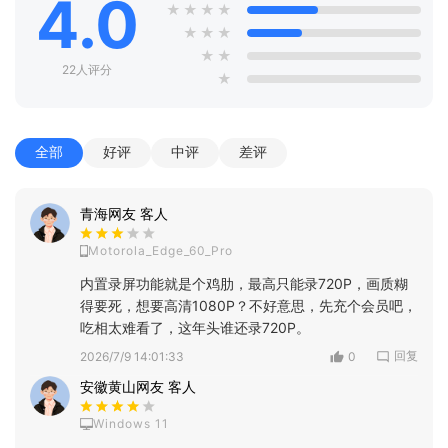
4.0
★
★
★
★
★
★
★
★
★
22人评分
★
全部
好评
中评
差评
青海网友 客人
Motorola_Edge_60_Pro
内置录屏功能就是个鸡肋，最高只能录720P，画质糊
得要死，想要高清1080P？不好意思，先充个会员吧，
吃相太难看了，这年头谁还录720P。
回复
2026/7/9 14:01:33
0
安徽黄山网友 客人
Windows 11