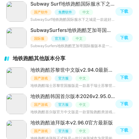
Subway Surf地铁跑酷国际服水下之城v3.9.0官方最新版
下载
国产软件
免费软件
中文
SubwaySurf地铁跑酷国际服水下之城是一款超好玩的冒险跑酷类游戏，其游戏场景设定在水下世界中，水下世界是
SubwaySurfers地铁跑酷芝加哥国际服最新版本v3.11.0北美版
下载
国际服
官方服
中文
SubwaySurfers地铁跑酷芝加哥国际服版本是一款基于芝加哥市地铁线路的跑酷游戏。玩家需要在地铁线路上奔跑、
地铁跑酷其他版本分享
地铁跑酷苏黎世中文版v2.94.0最新瑞士版
下载
国产游戏
官方服
中文
地铁跑酷瑞士苏黎世国服版是一款基于瑞士苏黎世地区设计制作的跑酷游戏。玩家可以选择不同的角色在苏黎世市
地铁跑酷韩国首尔版本2026v2.95.0新触控
下载
国产游戏
官方服
中文
地铁跑酷首尔版官方中文版是一款冒险跑酷类游戏，玩家将扮演一名跑酷高手，在首尔的地铁站和街道间奔跑。随
地铁跑酷迪拜版本v2.96.0官方最新版
下载
国产游戏
官方服
中文
地铁跑酷迪拜版正式版是一款以迪拜城市为背景的跑酷游戏。玩家将扮演一位在迪拜城市中跑酷的冒险者，穿越繁