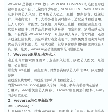
Weverse 是韩国 HYBE 旗下 WEVERSE COMPANY 打造的全球粉
丝综合互动平台，汇聚防弹少年团、SEVENTEEN、NewJeans 等
众多韩流艺人入驻。软件集艺人动态、直播、独家影音、粉丝社
群、周边商城于一体，支持多语言实时翻译，适配全球粉丝使用。
艺人可发布日常图文、短视频、开展线上直播，粉丝能留言互动、
发送粉丝信件，付费会员解锁专属私讯、限定影像、演唱会抽选资
格。平台内置 Weverse Shop，可直接购入专辑、官方周边，还设
有粉丝社区板块，供全球爱好者交流创作。兼顾免费基础浏览与付
费会员专属权益，是一站式追星、获取偶像独家物料的主流综合工
具。以下是关于Weverse全功能使用常见问题的总结
1、Weverse追星互动怎么玩
注册账号后搜索偶像团体，点击加入社区，接收艺人图文、短视
频、公告推送；
看官方Live直播、留言互动，付费会员解锁艺人私信DM、限定独家
影像；
在粉丝板块发帖、写粉丝信件和其他粉丝交流；
内置Weverse Shop直接购入专辑、周边，参与演唱会抽选活动；
分区My Feed看关注艺人内容，Discover刷全网热门物料，Party
同步听歌互动。
2、weverse怎么更新版本
iOS（iPhone）：
打开App Store，搜索Weverse，页面出现「更新」按钮直接点