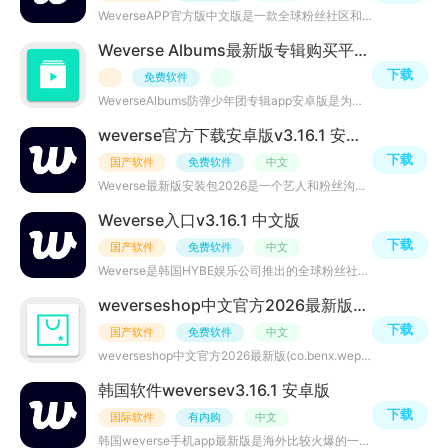
WeverseAPP官方版中文版是一款全球粉丝社区和娱乐平台的应用软件。它提供了一个集中化的平台，让粉丝们能够
Weverse Albums最新版专辑购买平台v1.18.5 官方版
下载
免费软件
WeverseAlbums防弹少年团专辑app安卓版是为防弹少年团粉丝群体打造的一款手机应用，下载安装这款软件后，你
weverse官方下载安卓版v3.16.1 安卓版
下载
国产软件
免费软件
中文
Weverse最新版安装包2026是一个艺人和粉丝沟通的渠道软件，进入应用后，可以看到界面非常简单，类似于Insta
Weverse入口v3.16.1 中文版
下载
国产软件
免费软件
中文
Weverse是韩国HYBE娱乐公司推出的全球粉丝社群平台，它整合了艺人动态、独家视频、实时直播、付费会员专属内
weverseshop中文官方2026最新版v1.18.5 最新版
下载
国产软件
免费软件
中文
weverseshop中文官方2026最新版(co.benx.weply)是一款专为粉丝打造的购物软件，为粉丝们提供了一个购买和了
韩国软件weversev3.16.1 安卓版
下载
国际软件
有内购
中文
韩国weverse手机app最新版是海外比较火爆的一款艺人粉丝交流平台，你可以在上面获取到明星的各种资讯、在社