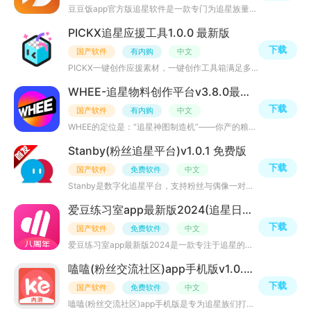
豆豆饭app官方版追星软件是一款专门为追星族量身打造的手机应用，在现如今的社交网络时代，明星已经成为年轻
PICKX追星应援工具1.0.0 最新版
下载
国产软件
有内购
中文
PICKX一键创作应援素材，一键创作工具箱满足多种场景需求， 在这里处理你的应援物料，开启精彩追星新旅程。
WHEE-追星物料创作平台v3.8.0最新版
下载
国产软件
有内购
中文
WHEE的定位是：“追星神图制造机”——你产的粮，TA都能看到！”。它由知名影像处理公司美图开发，基于其自
Stanby(粉丝追星平台)v1.0.1 免费版
下载
国产软件
免费软件
中文
Stanby是数字化追星平台，支持粉丝与偶像一对一私信、查看专属频道动态、参与公共论坛讨论。能便捷追踪偶像
爱豆练习室app最新版2024(追星日程软件)v7.6.9.5 手机版
下载
国产软件
免费软件
中文
爱豆练习室app最新版2024是一款专注于追星的手机应用软件，极大满足了追星族的粉丝需求，无论你是饭团新人还
嗑嗑(粉丝交流社区)app手机版v1.0.3安卓版
下载
国产软件
免费软件
中文
嗑嗑(粉丝交流社区)app手机版是专为追星族们打造的互联网社交平台；在这里你可以拥有多重独立的追星身份，与