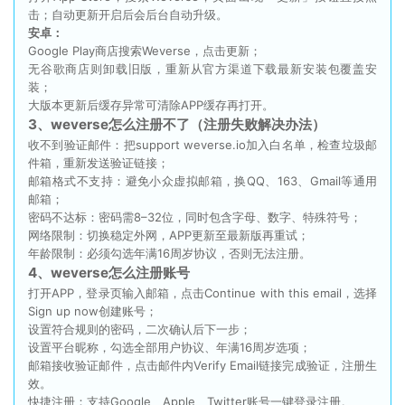
击；自动更新开启后会后台自动升级。
安卓：
Google Play商店搜索Weverse，点击更新；
无谷歌商店则卸载旧版，重新从官方渠道下载最新安装包覆盖安
装；
大版本更新后缓存异常可清除APP缓存再打开。
3、weverse怎么注册不了（注册失败解决办法）
收不到验证邮件：把support weverse.io加入白名单，检查垃圾邮
件箱，重新发送验证链接；
邮箱格式不支持：避免小众虚拟邮箱，换QQ、163、Gmail等通用
邮箱；
密码不达标：密码需8–32位，同时包含字母、数字、特殊符号；
网络限制：切换稳定外网，APP更新至最新版再重试；
年龄限制：必须勾选年满16周岁协议，否则无法注册。
4、weverse怎么注册账号
打开APP，登录页输入邮箱，点击Continue with this email，选择
Sign up now创建账号；
设置符合规则的密码，二次确认后下一步；
设置平台昵称，勾选全部用户协议、年满16周岁选项；
邮箱接收验证邮件，点击邮件内Verify Email链接完成验证，注册生
效。
快捷注册：支持Google、Apple、Twitter账号一键登录注册。