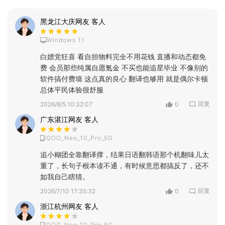
黑龙江大庆网友 客人
Windows 11
白嫖党狂喜 看自担物料完全不用花钱 直播和动态都免
费 会员那些纯属自愿氪金 不买也能追星毕业 不像别的
软件搞付费墙 这点真的良心 翻译也够用 就是偶尔卡顿
总体平民体验很舒服
回复
2026/8/5 10:32:07
0
广东湛江网友 客人
IQOO_Neo_10_Pro_5G
追小糊团全靠翻译撑，结果日语翻韩语那个机翻味儿太
重了，长句子根本读不通，有时候意思都搞反了，还不
如我自己瞎猜。
回复
2026/7/10 17:35:32
0
浙江杭州网友 客人
IQOO_Neo_10_Pro_5G