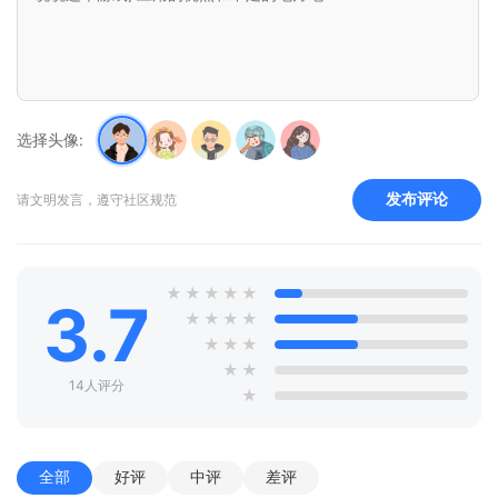
选择头像:
发布评论
请文明发言，遵守社区规范
★
★
★
★
★
3.7
★
★
★
★
★
★
★
★
★
14人评分
★
全部
好评
中评
差评