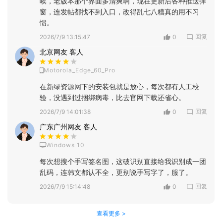
唉，老版本那个界面多清爽啊，现在更新后各种推送弹
窗，连发帖都找不到入口，改得乱七八糟真的用不习
惯。
回复
2026/7/9 13:15:47
0
北京网友 客人
Motorola_Edge_60_Pro
在新绿资源网下的安装包就是放心，每次都有人工校
验，没遇到过捆绑病毒，比去官网下载还省心。
回复
2026/7/9 14:01:38
0
广东广州网友 客人
Windows 10
每次想搜个手写签名图，这破识别直接给我识别成一团
乱码，连韩文都认不全，更别说手写字了，服了。
回复
2026/7/9 15:14:48
0
查看更多 >