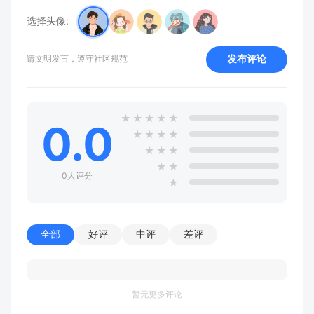
选择头像:
发布评论
请文明发言，遵守社区规范
★
★
★
★
★
0.0
★
★
★
★
★
★
★
★
★
0人评分
★
全部
好评
中评
差评
暂无更多评论