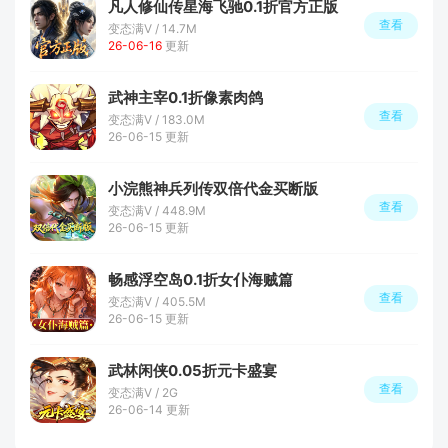
凡人修仙传星海飞驰0.1折官方正版
查看
变态满V / 14.7M
26-06-16
更新
武神主宰0.1折像素肉鸽
查看
变态满V / 183.0M
26-06-15 更新
小浣熊神兵列传双倍代金买断版
查看
变态满V / 448.9M
26-06-15 更新
畅感浮空岛0.1折女仆海贼篇
查看
变态满V / 405.5M
26-06-15 更新
武林闲侠0.05折元卡盛宴
查看
变态满V / 2G
26-06-14 更新