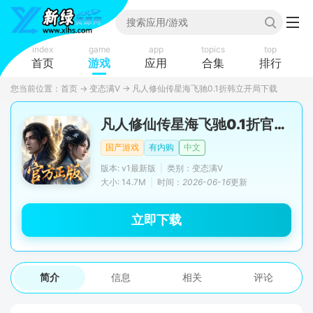
index
game
app
topics
top
首页
游戏
应用
合集
排行
您当前位置：
首页
→
变态满V
→
凡人修仙传星海飞驰0.1折韩立开局下载
凡人修仙传星海飞驰0.1折官方正版
国产游戏
有内购
中文
版本: v1最新版
|
类别：变态满V
大小: 14.7M
|
时间：
2026-06-16
更新
立即下载
简介
信息
相关
评论