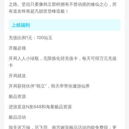
之路。坚信只要像韩立那样拥有不曾动摇的修仙之心，所
有道友终将超凡脱世登峰造极！
上线福利
充值比例1元：100仙玉
开服必领
开局人人小绿瓶，无限炼化得充值卡，每天可得万元充值
卡
开局就送
开局获得伙伴“韩立”，韩天帝带你遨游仙界
极品资源
进游直送N发648和海量极品资源
极品活动
闯关送万抽，历飞羽、南宫婉等极品活动均能免费得；更