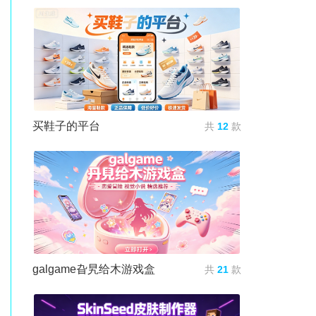
买鞋子的平台
共
12
款
galgame旮旯给木游戏盒
共
21
款