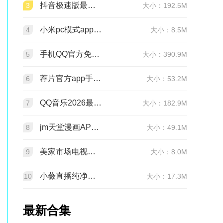
抖音极速版最新版本官方版2026v39.9.0安卓版
3
大小：192.5M
小米pc模式app安装包(小米pc模式beta版)v12.1.208.5平板版
4
大小：8.5M
手机QQ官方免费最新版v9.3.30 官方正版
5
大小：390.9M
荐片官方app手机最新版v4.2.5安卓版
6
大小：53.2M
QQ音乐2026最新版app20.6.5.8 官方安卓版
7
大小：182.9M
jm天堂漫画APP安装包v2.0.30安卓最新版
8
大小：49.1M
美家市场电视版安装包v3.3.1安卓TV版
9
大小：8.0M
小薇直播纯净版tv版安装包v2.7.0.6足道纯净版
10
大小：17.3M
最新合集