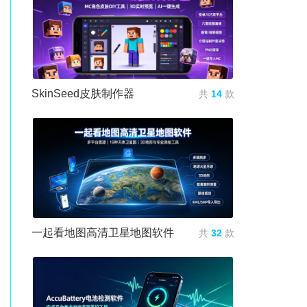
SkinSeed皮肤制作器
共
14
款
一起看地图高清卫星地图软件
共
32
款