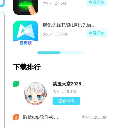
看详情
查看详情
大小：14.7M
先游电视版本)
饿了么返佣版
看详情
查看详情
大小：78.4M
下载排行
1
禁漫天堂2026最新版安装包(JMComic3)v2.0.30安卓版
大小：49.1M
查看详情
微信app软件v8.0.76 官方版
2
大小：253.8M