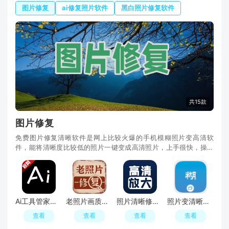
图片修复
ai修复照片软件
黑白照片修复软件
共15款
图片修复
免费图片修复清晰软件是网上比较火爆的手机模糊照片变高清软
件，能将清晰度比较低的照片一键变成高清照片，上手很快，操作
简单，下载Ai工具管家、照片清晰修复软件、照片变清晰助手、老
照片画质修复等软件，随时随地将手机中比较模糊的照片进行快速
处理！
Ai工具管家手机定制版官方版
老照片画质修复清晰版app手机版
照片清晰修复软件最新版本(老照片清晰度免费修复软件)
照片变清晰助手手机软件
查看
查看
查看
查看