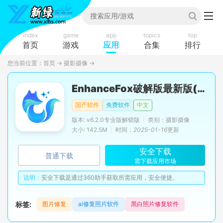
index
game
app
topics
top
首页
游戏
应用
合集
排行
您当前位置：
首页
→
摄影摄像
→
EnhanceFox破解版最新版(老照片修复破解版)
国产软件
免费软件
中文
版本: v6.2.0专业版解锁版
|
类别：摄影摄像
大小: 142.5M
|
时间：
2025-01-16
更新
安全下载
普通下载
需下载应用市场
说明：
安全下载是通过360助手获取所需应用，安全便捷。
标签:
图片修复
ai修复照片软件
黑白照片修复软件