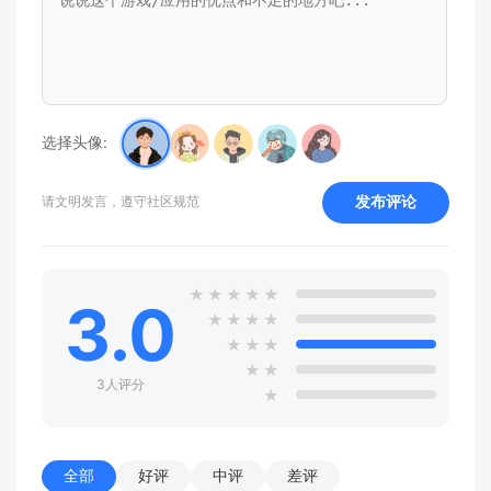
选择头像:
发布评论
请文明发言，遵守社区规范
★
★
★
★
★
3.0
★
★
★
★
★
★
★
★
★
3人评分
★
全部
好评
中评
差评