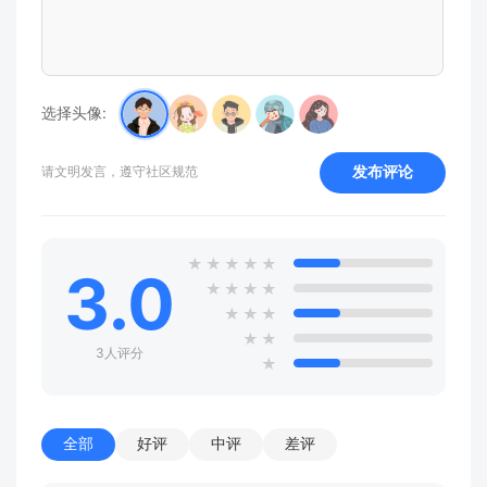
选择头像:
发布评论
请文明发言，遵守社区规范
★
★
★
★
★
3.0
★
★
★
★
★
★
★
★
★
3人评分
★
全部
好评
中评
差评