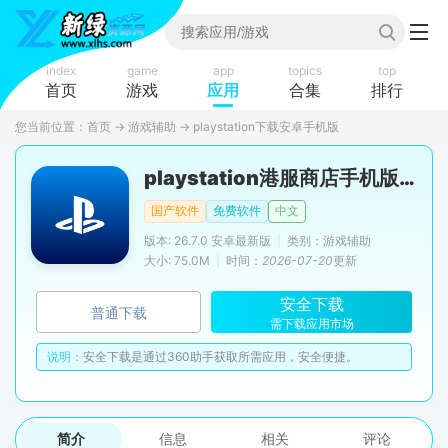
index
game
app
topics
top
首页
游戏
应用
合集
排行
您当前位置：
首页
→
游戏辅助
→
playstation下载安卓手机版
playstation港服商店手机版(PS App)
国产软件
免费软件
中文
版本: 26.7.0 安卓最新版
|
类别：游戏辅助
大小: 75.0M
|
时间：
2026-07-20
更新
安全下载
普通下载
需下载应用市场
说明：
安全下载是通过360助手获取所需应用，安全便捷。
简介
信息
相关
评论