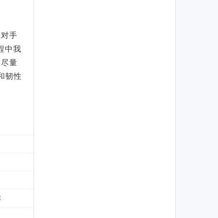
把对手
程中我
耀尽量
和韧性
解