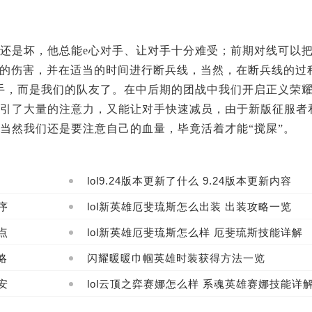
还是坏，他总能e心对手、让对手十分难受；前期对线可以
的伤害，并在适当的时间进行断兵线，当然，在断兵线的过
手，而是我们的队友了。在中后期的团战中我们开启正义荣
引了大量的注意力，又能让对手快速减员，由于新版征服者
当然我们还是要注意自己的血量，毕竟活着才能“搅屎”。
lol9.24版本更新了什么 9.24版本更新内容
序
lol新英雄厄斐琉斯怎么出装 出装攻略一览
点
lol新英雄厄斐琉斯怎么样 厄斐琉斯技能详解
略
闪耀暖暖巾帼英雄时装获得方法一览
安
lol云顶之弈赛娜怎么样 系魂英雄赛娜技能详