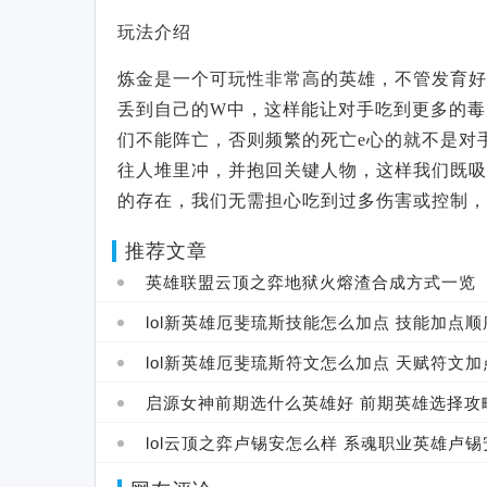
玩法介绍
炼金是一个可玩性非常高的英雄，不管发育好
丢到自己的W中，这样能让对手吃到更多的毒
们不能阵亡，否则频繁的死亡e心的就不是对
往人堆里冲，并抱回关键人物，这样我们既吸
的存在，我们无需担心吃到过多伤害或控制，
推荐文章
英雄联盟云顶之弈地狱火熔渣合成方式一览
lol新英雄厄斐琉斯技能怎么加点 技能加点顺
一览
lol新英雄厄斐琉斯符文怎么加点 天赋符文加
推荐
启源女神前期选什么英雄好 前期英雄选择攻
lol云顶之弈卢锡安怎么样 系魂职业英雄卢锡
技能介绍