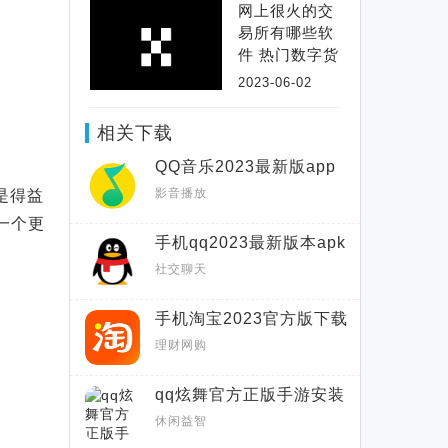
网上很火的交
易所有哪些软
件 热门数字货
币交易软件哪
2023-06-02
个
相关下载
QQ音乐2023最新版app
影音播放
是得益
一个更
手机qq2023最新版本apk
安装包
社交聊天
手机淘宝2023官方版下载
理财网购
qq炫舞官方正版手游安装
包
休闲益智