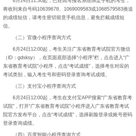
6月24日11:30起，已在高考报名系统绑定手机的考生，
将收到来自号码10639678、1069009583或1068579583推送
的成绩短信，请考生密切留意手机信息，避免拦截成绩短
信。
（二）官微小程序查询方式
6月24日12:00起，考生关注广东省教育考试院官方微信
（ID：gdsksy），在页面底部选择“小程序”栏，点击进入“广
东省教育考试院”小程序，点击“考试成绩”，选择考生对应的
考试类别，输入考生号和密码登录查询考试成绩。
（三）支付宝小程序查询方式
6月24日12:00起，考生在支付宝APP搜索“广东省教育考
试院”，打开“广东省教育考试院”小程序进入广东省教育考试
院官方发布平台，点击“考试成绩”，选择刷脸登录或账号密码
登录查询成绩。
（四）百度智能小程序查询方式