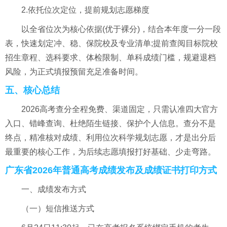
2.依托位次定位，提前规划志愿梯度
以全省位次为核心依据(优于裸分)，结合本年度一分一段
表，快速划定冲、稳、保院校及专业清单;提前查阅目标院校
招生章程、选科要求、体检限制、单科成绩门槛，规避退档
风险，为正式填报预留充足准备时间。
五、核心总结
2026高考查分全程免费、渠道固定，只需认准四大官方
入口、错峰查询、杜绝陌生链接、保护个人信息。查分不是
终点，精准核对成绩、利用位次科学规划志愿，才是出分后
最重要的核心工作，为后续志愿填报打好基础、少走弯路。
广东省2026年普通高考成绩发布及成绩证书打印方式
一、成绩发布方式
（一）短信推送方式