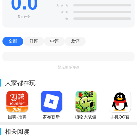
0.0
★
★
★
★
★
0人评分
★
全部
好评
中评
差评
暂无更多评论
大家都在玩
国聘-招聘
罗布勒斯
植物大战僵
手机QQ官
平台
Roblox国
尸杂交版重
方免费最新
际服
制版PC最
版
相关阅读
新版