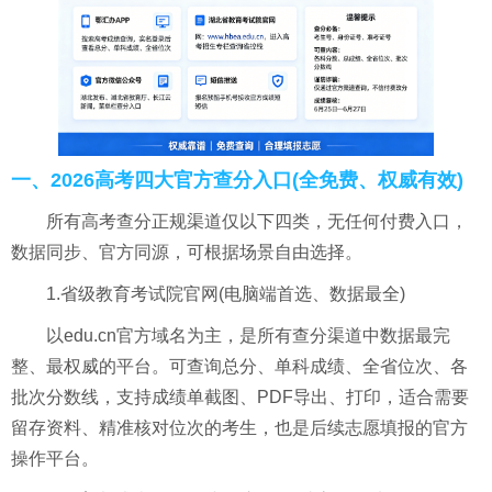
一、2026高考四大官方查分入口(全免费、权威有效)
所有高考查分正规渠道仅以下四类，无任何付费入口，
数据同步、官方同源，可根据场景自由选择。
1.省级教育考试院官网(电脑端首选、数据最全)
以edu.cn官方域名为主，是所有查分渠道中数据最完
整、最权威的平台。可查询总分、单科成绩、全省位次、各
批次分数线，支持成绩单截图、PDF导出、打印，适合需要
留存资料、精准核对位次的考生，也是后续志愿填报的官方
操作平台。