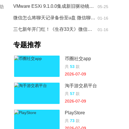
VMware ESXi 9.1.0.0集成新旧驱动镜像包是什么 VMware ESXi
助
05-25
多
微信怎么将聊天记录备份至u盘 微信聊天记录备份到u盘方法
01-16
三七新年开门红！《生存33天》微信小游戏畅销榜夺冠
01-16
专题推荐
币圈社交app
共
53
款
2026-07-09
淘手游交易平台
共
57
款
2026-07-09
PlayStore
共
73
款
2026-07-09