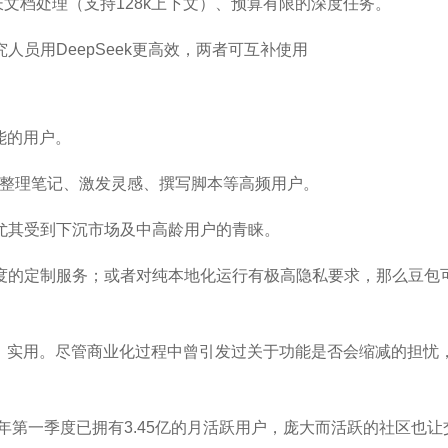
、长文档处理（支持128k上下文）、预算有限的深度任务。
员用DeepSeek更高效，两者可互补使用
能的用户。
息、整理笔记、激发灵感、撰写脚本等高频用户。
尤其受到下沉市场及中高龄用户的青睐。
度的定制服务；或者对纯本地化运行有极高隐私要求，那么豆包
用、实用。尽管商业化过程中曾引发过关于功能是否会缩减的担忧
年第一季度已拥有3.45亿的月活跃用户，庞大而活跃的社区也让