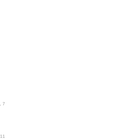
。
，7
11