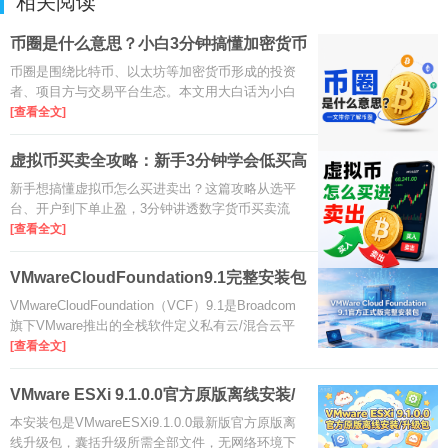
相关阅读
新版
币圈是什么意思？小白3分钟搞懂加密货币
江湖
币圈是围绕比特币、以太坊等加密货币形成的投资
者、项目方与交易平台生态。本文用大白话为小白
拆解币圈含义、核心玩法与入门避坑要点，帮你3分
[查看全文]
钟搞懂这个热门江湖。
虚拟币买卖全攻略：新手3分钟学会低买高
卖
新手想搞懂虚拟币怎么买进卖出？这篇攻略从选平
台、开户到下单止盈，3分钟讲透数字货币买卖流
程，帮你安全入门、少走弯路。
[查看全文]
VMwareCloudFoundation9.1完整安装包
是什么
VMwareCloudFoundation（VCF）9.1是Broadcom
旗下VMware推出的全栈软件定义私有云/混合云平
台，深度集成vSphere、vSAN、NSX、vCenter与
[查看全文]
Tanzu等核心组件。9.1版本重点增强NVMe内存分
层、vSAN全局重删压缩、AI负载优化与
VMware ESXi 9.1.0.0官方原版离线安装/
升级
本安装包是VMwareESXi9.1.0.0最新版官方原版离
线升级包，囊括升级所需全部文件，无网络环境下