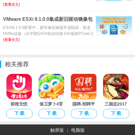
也能安全完成ESXi主机升级，有效规避网络攻击与
[查看全文]
配置异常问题。ESXi9.1.0.0系列主打云原生与AI驱
动，大幅提升虚拟化性能、
VMware ESXi 9.1.0.0集成新旧驱动镜像包
是什
ESXi9.1.0.0部署中，硬件兼容难题常成阻碍：新老
NVMe设备（从早期SATA协议转接卡到最新PCIe6.0
型号）支持断层，USB外设（外置网卡、移动存
[查看全文]
储）频繁识别失败，小众网卡（如2.5G/10G光口型
号）驱动缺失。本资源针对性集
相关推荐
前程无忧
保卫萝卜4官
国聘-招聘平
三国志2017
51Job官方手
方入口
台
正版手游
下 载
下 载
下 载
下 载
机版APP
触屏版
电脑版
|