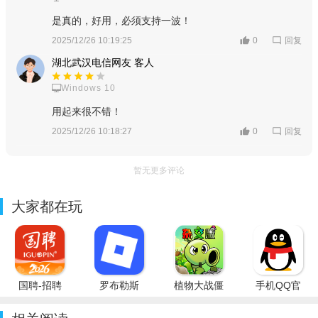
是真的，好用，必须支持一波！
回复
2025/12/26 10:19:25
0
湖北武汉电信网友 客人
Windows 10
用起来很不错！
回复
2025/12/26 10:18:27
0
暂无更多评论
大家都在玩
国聘-招聘
罗布勒斯
植物大战僵
手机QQ官
平台
Roblox国
尸杂交版重
方免费最新
际服
制版PC最
版