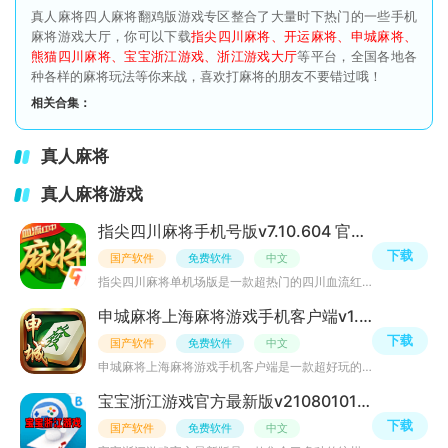
真人麻将四人麻将翻鸡版游戏专区整合了大量时下热门的一些手机
麻将游戏大厅，你可以下载
指尖四川麻将、开运麻将、申城麻将、
熊猫四川麻将、宝宝浙江游戏、浙江游戏大厅
等平台，全国各地各
种各样的麻将玩法等你来战，喜欢打麻将的朋友不要错过哦！
相关合集：
真人麻将
真人麻将游戏
指尖四川麻将手机号版v7.10.604 官方正版
下载
国产软件
免费软件
中文
指尖四川麻将单机场版是一款超热门的四川血流红中麻将游戏，画风十分的卡通，拥有不洗牌、花开富贵不洗牌、
申城麻将上海麻将游戏手机客户端v1.5.8
下载
国产软件
免费软件
中文
申城麻将上海麻将游戏手机客户端是一款超好玩的边锋手机麻将游戏，玩家可以畅玩上海清混碰、上海百搭、上海
宝宝浙江游戏官方最新版v2108010111安卓版
下载
国产软件
免费软件
中文