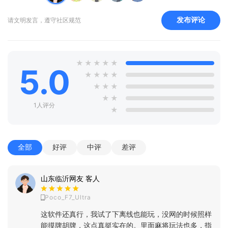
发布评论
请文明发言，遵守社区规范
★
★
★
★
★
5.0
★
★
★
★
★
★
★
★
★
1人评分
★
全部
好评
中评
差评
山东临沂网友 客人
Poco_F7_Ultra
这软件还真行，我试了下离线也能玩，没网的时候照样
能摸牌胡牌，这点真挺实在的。里面麻将玩法也多，指