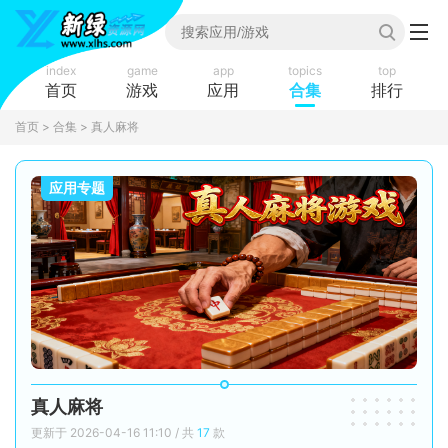
index
game
app
topics
top
首页
游戏
应用
合集
排行
首页
>
合集
> 真人麻将
应用专题
真人麻将
更新于 2026-04-16 11:10 / 共
17
款