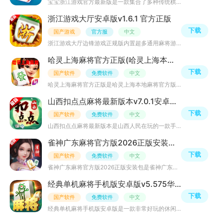
宝宝浙江游戏官方最新版是一款集合了多种传统棋牌、麻将和扑克牌游戏的在线游戏平台，该平台提供了各种游戏
浙江游戏大厅安卓版v1.6.1 官方正版
下载
国产游戏
官方服
中文
浙江游戏大厅边锋游戏正规版内置超多通用麻将游戏玩法，可体验浙江全省地方麻将游戏规则，画风不错，界面布
哈灵上海麻将官方正版(哈灵上海本地麻将官方版)v6.10最新版
下载
国产软件
免费软件
中文
哈灵上海麻将官方正版是哈灵上海本地麻将官方版游戏，作为一款正宗上海本地麻将游戏，融入了本地玩法，还可
山西扣点点麻将最新版本v7.0.1安卓最新版
下载
国产软件
免费软件
中文
山西扣点点麻将最新版本是山西人民在玩的一款手机麻将休闲游戏，画风十分的精美，精美3D画面流畅不卡相当稳
雀神广东麻将官方版2026正版安装包v7.0.1安卓正式版
下载
国产软件
免费软件
中文
雀神广东麻将官方版2026正版安装包是雀神广东麻将官方正版游戏，内置雀神玩法，你可以体验地道正版雀神玩法
经典单机麻将手机版安卓版v5.575华为版
下载
国产软件
免费软件
中文
经典单机麻将手机版安卓版是一款非常好玩的休闲麻将游戏，全新版本来袭，新增更多玩法模式，趣味多多欢乐无