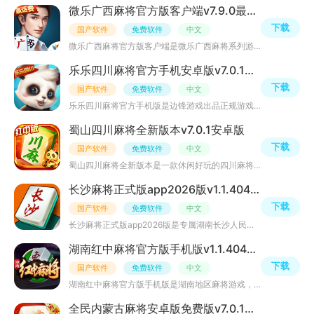
微乐广西麻将官方版客户端v7.9.0最新版
下载
国产软件
免费软件
中文
微乐广西麻将官方版客户端是微乐广西麻将系列游戏，内置游戏大厅，玩家可自行选择自己喜欢的麻将玩法，不同
乐乐四川麻将官方手机安卓版v7.0.1最新版
下载
国产软件
免费软件
中文
乐乐四川麻将官方手机版是边锋游戏出品正规游戏，画风精美，随时随地带你体验各种趣味麻将玩法，原汁原味上
蜀山四川麻将全新版本v7.0.1安卓版
下载
国产软件
免费软件
中文
蜀山四川麻将全新版本是一款休闲好玩的四川麻将手游，血流血战换三张，红中麻将，地道广东麻将，推倒胡等地
长沙麻将正式版app2026版v1.1.404升级版
下载
国产软件
免费软件
中文
长沙麻将正式版app2026版是专属湖南长沙人民的手机麻将游戏，采用长沙麻将 特色玩法规则，核心玩法围绕“开
湖南红中麻将官方版手机版v1.1.404安卓版
下载
国产软件
免费软件
中文
湖南红中麻将官方版手机版是湖南地区麻将游戏，作为目前风靡全球的一款娱乐活动，麻将可谓家喻户晓，玩法上
全民内蒙古麻将安卓版免费版v7.0.1更新版