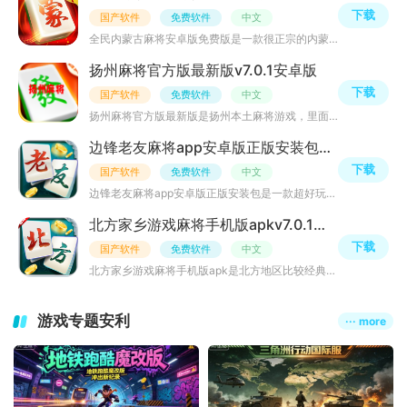
下载
国产软件
免费软件
中文
全民内蒙古麻将安卓版免费版是一款很正宗的内蒙地方麻将游戏，玩法正宗，网罗了本地各种趣味玩法，支持万人
扬州麻将官方版最新版v7.0.1安卓版
下载
国产软件
免费软件
中文
扬州麻将官方版最新版是扬州本土麻将游戏，里面有很多好玩的牌型和玩法，胡牌模式多样化，玩法多样化，规则
边锋老友麻将app安卓版正版安装包v7.0.1手机版
下载
国产软件
免费软件
中文
边锋老友麻将app安卓版正版安装包是一款超好玩的麻将对战游戏，融合了全国各省份玩法，都是地道的家乡麻将玩
北方家乡游戏麻将手机版apkv7.0.1官方最新版
下载
国产软件
免费软件
中文
北方家乡游戏麻将手机版apk是北方地区比较经典的手机麻将游戏，网罗了陕西、山西、河北、河南、四川、内蒙古
游戏专题安利
··· more