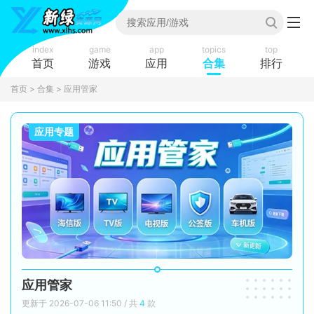
index
game
app
topics
top
首页
游戏
应用
合集
排行
首页
>
合集
> 应用管家
应用专题
应用管家
更新于 2026-07-06 11:50 / 共
4
款