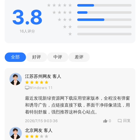
★
★
★
★
★
3.8
★
★
★
★
★
★
★
★
★
16人评分
★
全部
好评
中评
差评
江苏苏州网友 客人
Windows 11
最近发现新绿资源网下载应用管家版本，全程没有弹窗
和诱导广告，点链接直接下载，界面干净得像清流，用
着特别舒服，强烈推荐这种良心站点。
回复
2026/7/15 9:03:36
0
北京网友 客人