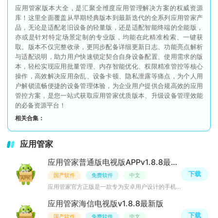
应用管家版本大全，是汇聚全维度应用管理解决方案的权威资源
库！这里全面覆盖从早期经典版本到最新迭代的全系列应用管家产
品，无论是适配老旧设备的轻量版，还是适配智能终端的全能版，
亦或是针对特定场景定制的专业版，均能在此精准检索、一键获
取。版本不仅完整收录，更同步配备详细更新日志、功能亮点解析
与适配说明，助力用户快速锁定契合自身设备配置、使用需求的版
本，轻松实现应用批量管理、内存智能优化、权限精准管控等核心
操作，高效解决应用杂乱、设备卡顿、隐私泄露等痛点，为个人用
户解锁流畅便捷的设备管理体验，为企业用户提供合规高效的应用
管控方案，是您一站式获取应用管家优质版本、升级设备管理效能
的必备资源平台！
相关合集：
应用管家
应用管家普通版电视版APPv1.8.8最新版
下载
国产软件
免费软件
中文
应用管家官方正版是一款专为安卓用户设计的手机应用管理工具。它集成了软件卸载、安装包提取、应用备份和存
应用管家海信电视版v1.8.8最新版
下载
国产软件
免费软件
中文