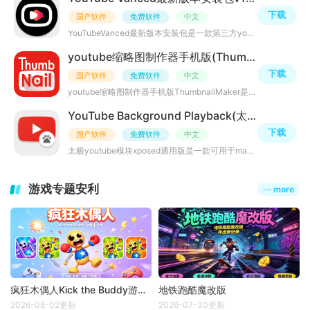
下载
国产软件
免费软件
中文
YouTubeVanced最新版本安装包是一款第三方youtube客户端，安装APP后可实现一键免广告观看超高清视频，丰富的
youtube缩略图制作器手机版(Thumbnail Maker for YouTube)v2.2.6vip破解版
下载
国产软件
免费软件
中文
youtube缩略图制作器手机版ThumbnailMaker是一款油管视频缩略图制作器软件，能实现油管短视频封面制作、TV版
YouTube Background Playback(太极y0utube模块xposed版)v2.1.0最新版
下载
国产软件
免费软件
中文
太极youtube模块xposed通用版是一款可用于magiskyoutube模块的手机插件，可用于youtube视频后台播放，该应用
游戏专题安利
··· more
疯狂木偶人Kick the Buddy游戏大全
地铁跑酷魔改版
2026-08-02更新
2026-07-30更新