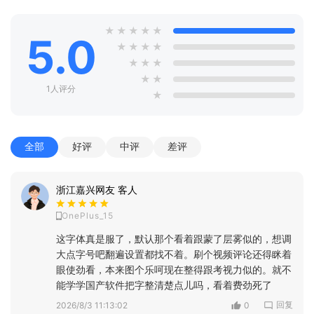
★
★
★
★
★
5.0
★
★
★
★
★
★
★
★
★
1人评分
★
全部
好评
中评
差评
浙江嘉兴网友 客人
OnePlus_15
这字体真是服了，默认那个看着跟蒙了层雾似的，想调
大点字号吧翻遍设置都找不着。刷个视频评论还得眯着
眼使劲看，本来图个乐呵现在整得跟考视力似的。就不
能学学国产软件把字整清楚点儿吗，看着费劲死了
回复
2026/8/3 11:13:02
0