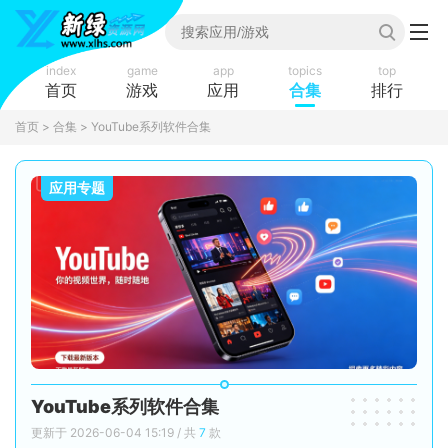
index
game
app
topics
top
首页
游戏
应用
合集
排行
首页
>
合集
> YouTube系列软件合集
应用专题
YouTube系列软件合集
更新于 2026-06-04 15:19 / 共
7
款