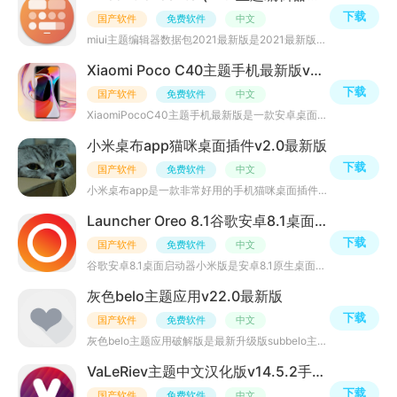
下载
国产软件
免费软件
中文
miui主题编辑器数据包2021最新版是2021最新版本的miui主题编辑器，可完美适配小米、华为、魅族、vivo等各大
Xiaomi Poco C40主题手机最新版v3.1.90安卓版
下载
国产软件
免费软件
中文
XiaomiPocoC40主题手机最新版是一款安卓桌面启动器主题，内置超多高清墙纸和壁纸素材，能自定义手机桌面图标
小米桌布app猫咪桌面插件v2.0最新版
下载
国产软件
免费软件
中文
小米桌布app是一款非常好用的手机猫咪桌面插件，小米桌布app为用户搜集了超多可爱的小猫咪照片壁纸，让你的
Launcher Oreo 8.1谷歌安卓8.1桌面启动器小米版(安卓8.1原生桌面)v1.9手机版
下载
国产软件
免费软件
中文
谷歌安卓8.1桌面启动器小米版是安卓8.1原生桌面软件，安卓8.1启动器虽说现在比较老了，但是启动器总体很流畅
灰色belo主题应用v22.0最新版
下载
国产软件
免费软件
中文
灰色belo主题应用破解版是最新升级版subbelo主题软件，专为AOSP定制系统打造，内置安卓8.1-安卓10全部主题图
VaLeRiev主题中文汉化版v14.5.2手机最新版
下载
国产软件
免费软件
中文