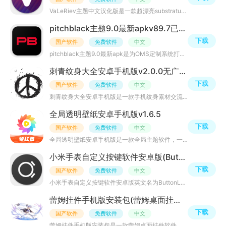
VaLeRiev主题中文汉化版是一款超漂亮substratum主题美化包软件，支持大部分OMS系统设备，可对三星手机进行主
pitchblack主题9.0最新apkv89.7已付费谷歌版
下载
国产软件
免费软件
中文
pitchblack主题9.0最新apk是为OMS定制系统打造的主题，支持安卓10机型，可用于手机桌面启动器美化、图标包主
刺青纹身大全安卓手机版v2.0.0无广告版
下载
国产软件
免费软件
中文
刺青纹身大全安卓手机版是一款手机纹身素材交流平台，相信许多年轻小伙都有纹身的经历吧，平台提供海量炫酷
全局透明壁纸安卓手机版v1.6.5
下载
国产软件
免费软件
中文
全局透明壁纸安卓手机版是一款全局主题软件，一键全局美化手机，支持美化桌面、屏幕、自定义状态栏等功能，
小米手表自定义按键软件安卓版(ButtonLauncher)v0.7.3最新版
下载
国产软件
免费软件
中文
小米手表自定义按键软件安卓版英文名为ButtonLauncher，是一款小米手表启动器，能实现智能手表按键自定义、
蕾姆挂件手机版安装包(蕾姆桌面挂件)v1.0安卓版
下载
国产软件
免费软件
中文
蕾姆挂件手机版安装包是一款蕾姆桌面挂件软件，动漫人物蕾姆人物大家都知道吧，这是一款手机桌面主题挂件小