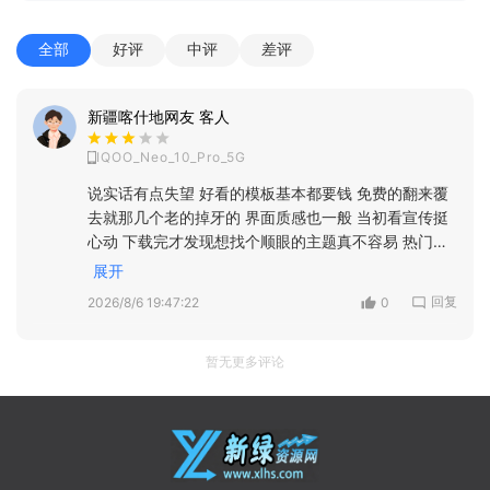
全部
好评
中评
差评
新疆喀什地网友 客人
IQOO_Neo_10_Pro_5G
说实话有点失望 好看的模板基本都要钱 免费的翻来覆
去就那几个老的掉牙的 界面质感也一般 当初看宣传挺
心动 下载完才发现想找个顺眼的主题真不容易 热门款
全在收费区 免费的根本撑不起门面 感觉就是来骗下载
展开
量的
回复
2026/8/6 19:47:22
0
暂无更多评论