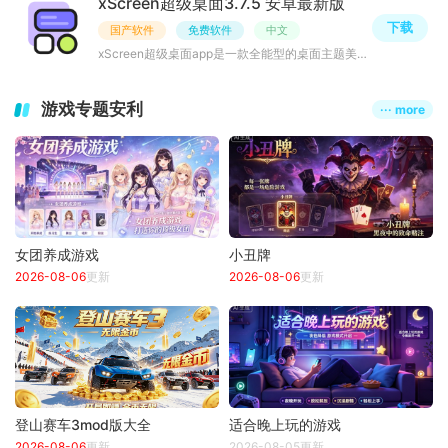
xScreen超级桌面3.7.5 安卓最新版
下载
国产软件
免费软件
中文
xScreen超级桌面app是一款全能型的桌面主题美化软件。该软件拥有超过600款小组件供用户自由组合，涵盖生活、
游戏专题安利
··· more
女团养成游戏
小丑牌
2026-08-06
更新
2026-08-06
更新
登山赛车3mod版大全
适合晚上玩的游戏
2026-08-06
更新
2026-08-05更新