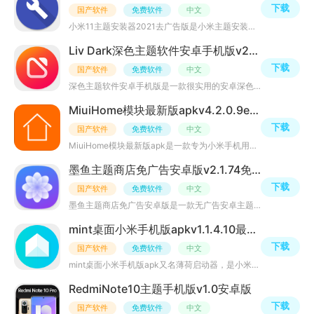
下载
国产软件
免费软件
中文
小米11主题安装器2021去广告版是小米主题安装器应用，可一键快速安装各种第三方主题桌面、快速提取字体主题
Liv Dark深色主题软件安卓手机版v2.5.7修改版
下载
国产软件
免费软件
中文
深色主题软件安卓手机版是一款很实用的安卓深色主题软件，完全免费，体积小巧，可对手机系统应用图标、桌面
MiuiHome模块最新版apkv4.2.0.9e7f7df更新版
下载
国产软件
免费软件
中文
MiuiHome模块最新版apk是一款专为小米手机用户打造的手机桌面软件，支持开启完整的高斯模糊，状态栏始终显示
墨鱼主题商店免广告安卓版v2.1.74免费版
下载
国产软件
免费软件
中文
墨鱼主题商店免广告安卓版是一款无广告安卓主题商店应用，里面有许多小清新、风景照、美女锁屏、炫酷图片壁
mint桌面小米手机版apkv1.1.4.10最新版
下载
国产软件
免费软件
中文
mint桌面小米手机版apk又名薄荷启动器，是小米出品的桌面启动器手机应用，内置各种程序图标包、桌面发射器、
RedmiNote10主题手机版v1.0安卓版
下载
国产软件
免费软件
中文