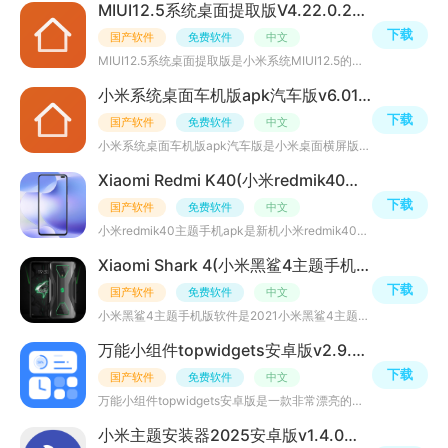
MIUI12.5系统桌面提取版V4.22.0.2908低版本
下载
国产软件
免费软件
中文
MIUI12.5系统桌面提取版是小米系统MIUI12.5的内测桌面安装包，小编为大家带来的这个版本，低版本用户也可以
小米系统桌面车机版apk汽车版v6.01.02.1771-11052127最新版
下载
国产软件
免费软件
中文
小米系统桌面车机版apk汽车版是小米桌面横屏版应用，可在大屏设备上运行，界面清爽，桌面支持自定义图标、启
Xiaomi Redmi K40(小米redmik40主题手机apk)v1.0.2安卓最新版
下载
国产软件
免费软件
中文
小米redmik40主题手机apk是新机小米redmik40主题软件，米粉朋友可抢先体验redmi新机全新壁纸，各种高清壁纸
Xiaomi Shark 4(小米黑鲨4主题手机版软件)v1.0.2第三方版
下载
国产软件
免费软件
中文
小米黑鲨4主题手机版软件是2021小米黑鲨4主题应用，内置第三方黑鲨手机主题，壁纸图标包，高清锁屏图片等资
万能小组件topwidgets安卓版v2.9.5中文版
下载
国产软件
免费软件
中文
万能小组件topwidgets安卓版是一款非常漂亮的安卓小组件，内含海量模板、数百个小工具，支持自定义添加个性
小米主题安装器2025安卓版v1.4.0手机版