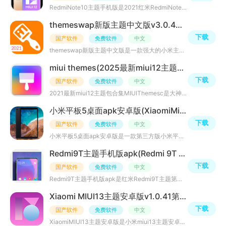
RedmiNote10主题手机版是2021红米RedmiNote10第三方主题应用，红米的主题壁纸其实看起来也挺美观的，拥有小
themeswap新版主题中文版v3.0.4安卓版
下载
国产软件
免费软件
中文
themeswap新版主题中文版是一款强大的小米主题APP，支持安卓10/11系统，内置海量个性化主题类别，用户可自定
miui themes(2025最新miui12主题包合集)v3.5安卓手机版
下载
国产软件
免费软件
中文
2021最新miui12主题包合集MIUIThemesc是大神制作的一款miui12主题包合集资源，内置丰富的miui系列桌面主题样
小米平板5桌面apk安卓版(XiaomiMi Pad5)v1.0.4最新版
下载
国产软件
免费软件
中文
小米平板5桌面apk安卓版是一款第三方版小米平板桌面app，内置各种高清壁纸和主题启动器桌面，样式众多，风格
Redmi9T主题手机版apk(Redmi 9T theme)v1.0安卓最新版
下载
国产软件
免费软件
中文
Redmi9T主题手机版apk是红米Redmi9T主题第三方软件，支持目前市面上多款桌面启动器，适配大部分APP图标、主
Xiaomi MIUI13主题安卓版v1.0.41第三方版
下载
国产软件
免费软件
中文
XiaomiMIUI13主题安卓版是小米miui13主题安卓版apk，内置许多不一样的手机壁纸资源，你可以在线选择自己喜欢