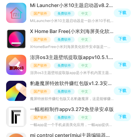
Mi Launcher小米10主题启动器v8.2.90安卓美化版
下载
国产软件
免费软件
中文
MiLauncher小米10主题启动器是一款小米10手机主题启动器样式桌面美化软件，小米miui主题一直深受广大机友喜
X Home Bar Free(小米刘海屏美化软件安卓版)v1.7.0最新版
下载
国产软件
免费软件
中文
XHomeBarFree小米刘海屏美化软件安卓版是一款通用型手机刘海屏美化软件，适用于小米、华为、oppo等安卓刘海
澎湃os3主题壁纸提取版appv10.5.1.1官方最新版
下载
国产软件
免费软件
中文
澎湃os3主题壁纸提取版app是小米手机内置主题壁纸APP，专为米粉朋友准备，能实现手机主题美化，主题下载等功
豹趣魔屏特效软件赚红包版v1.2.3安卓手机版
下载
国产软件
免费软件
中文
魔屏特效软件赚红包版又名豹趣魔屏，这是能够赚红包的手机魔屏特效软件工具，内置动态壁纸、美女壁纸、风景
一幅相框制作appv3.272免登录安卓版
下载
国产软件
免费软件
中文
一幅app是一个手机桌面美化应用，一幅app提供相片装框，装裱、篆刻等功能，超多素材模板，你可以自定义你的
mi control center(miui主题编辑器数据包2024最新版)v3.8.0汉化版