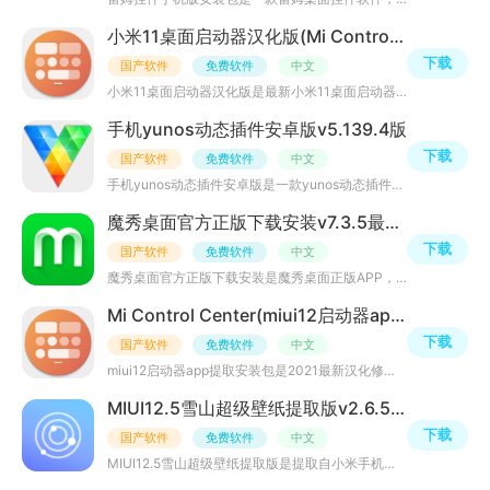
小米11桌面启动器汉化版(Mi Control Center)v3.8.3去广告版
下载
国产软件
免费软件
中文
小米11桌面启动器汉化版是最新小米11桌面启动器软件，高仿小米全系列手机启动器界面，可自定义桌面壁纸、小
手机yunos动态插件安卓版v5.139.4版
下载
国产软件
免费软件
中文
手机yunos动态插件安卓版是一款yunos动态插件主题工具，配合yunos主题中心可下载各种正版主题、炫酷桌面图标
魔秀桌面官方正版下载安装v7.3.5最新版
下载
国产软件
免费软件
中文
魔秀桌面官方正版下载安装是魔秀桌面正版APP，新增圣诞、元旦、2021新年的壁纸、插件、主题，支持DIY主题制
Mi Control Center(miui12启动器app提取安装包)v3.8.0最新版
下载
国产软件
免费软件
中文
miui12启动器app提取安装包是2021最新汉化修改miui12启动器app应用，小米启动器一直都受到大家喜爱，支持美
MIUI12.5雪山超级壁纸提取版v2.6.543-06131142
下载
国产软件
免费软件
中文
MIUI12.5雪山超级壁纸提取版是提取自小米手机的一款壁纸应用程序，为您的手机桌面带来全新震撼的视觉冲击效