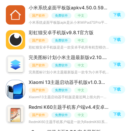
小米系统桌面平板版apkv4.50.0.591-0821-08282028提取版
下载
国产软件
免费软件
中文
小米系统桌面平板版apk是从小米MiPad7SPro平板中提取出来的一款系统桌面应用程序，内置最新系统桌面主题、桌
彩虹猫安卓手机版v9.8.1官方版
下载
国产软件
免费软件
中文
彩虹猫安卓手机版是是一款安卓手机所有机型模仿ios的主题软件合集，在这里你可以跨安卓手机模仿，或者是模仿
完美图标计划小米主题最新版v2.10.5安卓版
下载
国产软件
免费软件
中文
完美图标计划小米主题最新版是一款专为小米手机用户打造的个性化主题应用程序，它提供了数千款精美的图标和
Xiaomi 13主题启动器手机版v1.0.3最新安卓版
下载
国产软件
免费软件
中文
Xiaomi13主题启动器手机版是最近网上很火的一款小米13主题桌面启动器，里面拥有大量高清主题壁纸资源，用户
Redmi K60主题手机客户端v4.4安卓版
下载
国产软件
免费软件
中文
RedmiK60主题手机客户端是一款为RedmiK60系列手机量身定制的主题软件，提供了各种风格多样的主题，可以让用