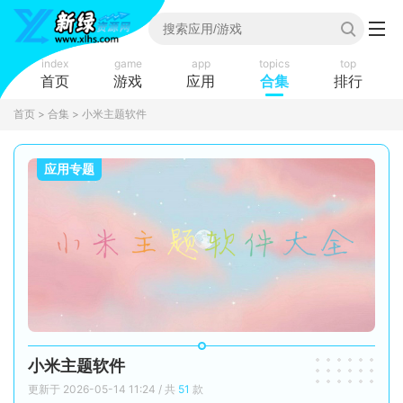
index
game
app
topics
top
首页
游戏
应用
合集
排行
首页
>
合集
> 小米主题软件
应用专题
小米主题软件
更新于 2026-05-14 11:24 / 共
51
款