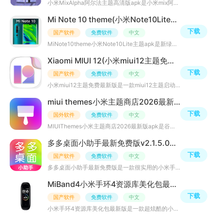
小米MixAlpha阿尔法主题高清版apk是小米mix阿尔法主题壁纸app，这款手机可谓是相当惊艳，炫酷的环绕屏设计，
Mi Note 10 theme(小米Note10Lite主题apk)v5.2海外版
下载
国产软件
免费软件
中文
MiNote10theme小米Note10Lite主题apk是新绿首发的一款小米Note10Lite主题启动器应用，小米Note10Lite已在国
Xiaomi MIUI 12(小米miui12主题免费最新版)v1.0.1安卓版
下载
国产软件
免费软件
中文
小米miui12主题免费最新版是一款miui12主题启动器样式应用，里面有许多全新桌面主题风格，支持小米全系列主
miui themes小米主题商店2026最新版apkv13.11.0谷歌版
下载
国外软件
免费软件
中文
MIUIThemes小米主题商店2026最新版apk是谷歌商店内比较火热的一款小米主题商店软件，内置超多最新主题壁纸、
多多桌面小助手最新免费版v2.1.5.0小米版
下载
国产软件
免费软件
中文
多多桌面小助手最新免费版是一款很实用的小米手机主题软件，适配小米、华为、魅族等众多机型，多种视频桌面
MiBand4小米手环4资源库美化包最新版v4.2.3手机版
下载
国产软件
免费软件
中文
小米手环4资源库美化包最新版是一款超炫酷的小米手环4美化包软件，内置海量小米手环4资源包，可一键美化小米