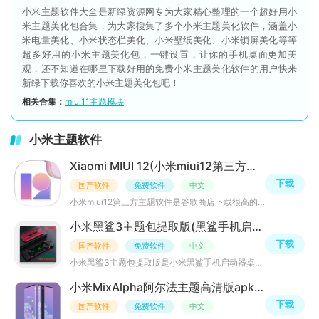
小米主题软件大全是新绿资源网专为大家精心整理的一个超好用小
米主题美化包合集，为大家搜集了多个小米主题美化软件，涵盖小
米电量美化、小米状态栏美化、小米壁纸美化、小米锁屏美化等等
超多好用的小米主题美化包，一键设置，让你的手机桌面更加美
观，还不知道在哪里下载好用的免费小米主题美化软件的用户快来
新绿下载你喜欢的小米主题美化包吧！
相关合集：
miui11主题模块
小米主题软件
Xiaomi MIUI 12(小米miui12第三方主题软件)v1.0.10安卓免费版
下载
国产软件
免费软件
中文
小米miui12第三方主题软件是谷歌商店下载很高的一款miui12第三方主题破解应用，APP有超多高清壁纸、miui适配
小米黑鲨3主题包提取版(黑鲨手机启动器)v3.5安卓版
下载
国产软件
免费软件
中文
小米黑鲨3主题包提取版是小米黑鲨手机启动器桌面主题应用，APP可实现黑鲨全系列手机启动器优化、黑鲨3主题包
小米MixAlpha阿尔法主题高清版apkv1.0.2安卓版
下载
国产软件
免费软件
中文