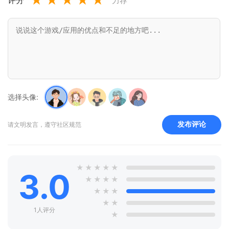
★
★
★
★
★
力荐
选择头像:
发布评论
请文明发言，遵守社区规范
★
★
★
★
★
3.0
★
★
★
★
★
★
★
★
★
1人评分
★