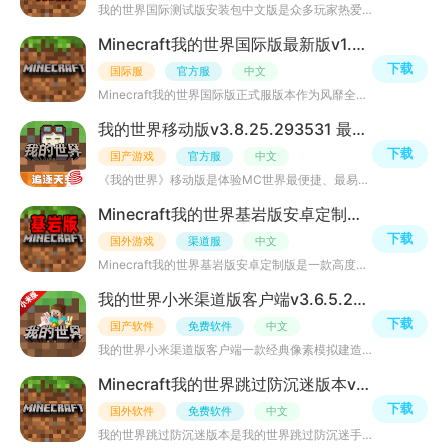
我的世界国际测试版安装包中文版是众多玩家热爱的一款国际版我的世界手游，采用像素游戏画风，可以自由diy创
Minecraft我的世界国际版最新版v1.26.33.1 官方正版
下载
国际服
官方服
中文
Minecraft我的世界国际版正式服版本作为风靡全球的沙盒休闲益智类手游，新增海量沙盒模式关卡，玩家可与众多
我的世界移动版v3.8.25.293531 最新版
下载
国产游戏
官方服
中文
《我的世界》移动版是体验MC世界最便捷、最易联机的版本。它凭借跨平台联机的杀手级功能，让玩家可以随时随
Minecraft我的世界基岩版安卓定制版v1.26.20.22手机版
下载
国外游戏
渠道服
中文
Minecraft我的世界基岩版安卓定制版是一款高度自由和创造性的沙盒游戏，玩家可以探索各种不同的地形、制作物
我的世界小米渠道版客户端v3.6.5.281774安卓版
下载
国产软件
免费软件
中文
我的世界小米渠道版客户端一款经典像素模拟建造游戏，在这里发挥你的想象力，创造自己的世界，超开放的大地
Minecraft我的世界跳过防沉迷版本v1.21.131.1国际版
下载
国外软件
免费软件
中文
我的世界跳过防沉迷版本是我的世界跳过防沉迷手机版本，该版本为最新国际测试版，无需实名制即可畅玩游戏，