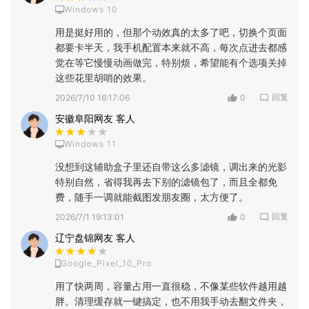
Windows 10
用是挺好用的，但那个动效真的太多了吧，切换个页面
都要卡半天，我手机配置本来就不高，每次点进去都感
觉在等它慢慢动画做完，特别烦，希望能有个选项关掉
这些花里胡哨的效果。
回复
2026/7/10 16:17:06
0
安徽阜阳网友 客人
Windows 11
没想到这辅助盒子里还自带这么多滤镜，调出来的光影
特别自然，省得我再去下别的滤镜包了，而且全都免
费，随手一调就能截图发朋友圈，太方便了。
回复
2026/7/1 19:13:01
0
辽宁盘锦网友 客人
Google_Pixel_10_Pro
用了快两周，容量占用一直很稳，不像某些软件越用越
胖。清理缓存就一键搞定，也不用我手动去翻文件夹，