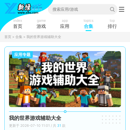
index
game
app
topics
top
首页
游戏
应用
合集
排行
首页
>
合集
> 我的世界游戏辅助大全
应用专题
我的世界游戏辅助大全
更新于 2026-07-10 11:01 / 共
31
款