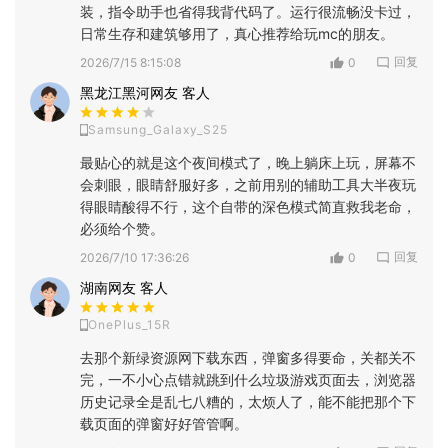
装，指令助手也省得我背代码了。运行很流畅没卡过，
日常生存和建筑够用了，真心推荐给玩mc的朋友。
回复
2026/7/15 8:15:08
0
黑龙江黑河网友 客人
Samsung_Galaxy_S25
最贴心的就是这个夜间模式了，晚上躺床上玩，屏幕不
会刺眼，眼睛舒服好多，之前用别的辅助工具大半夜玩
得眼睛酸得不行，这个自带的深色模式简直救我老命，
必须给个赞。
回复
2026/7/10 17:36:26
0
湖南网友 客人
OnePlus_15R
去那个新绿资源网下载东西，弹窗多得要命，关都关不
完，一不小心点错就跳到什么垃圾游戏页面去，浏览器
历史记录全是乱七八糟的，太烦人了，能不能把那个下
载页面的弹窗好好管管啊。