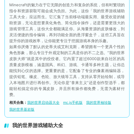
Minecraft的魅力在于它无限的创造力和复杂的系统，但有时繁琐的
指令和资源获取可能会成为负担。为此，这份「我的世界游戏辅助
工具大全」应运而生。它汇集了当前移动端最实用、最受欢迎的辅
助资源，无论是想要美化角色、简化指令操作，还是需要更强大的
游戏管理工具，这份大全都能满足你。从海量资源的皮肤修改，到
灵活便捷的指令编辑，再到功能全面的悬浮窗盒子，这些工具旨在
提升你的游戏效率，让你能更专注于挖掘游戏本身的乐趣。
如果你厌倦了默认的史蒂夫或艾利克斯，希望拥有一个更具个性的
角色形象，那么专注于外观定制的工具是你的不二之选。“我的世界
皮肤大师”就是其中的佼佼者。它内置了超过6000款来自社区的高
质量皮肤模板，涵盖国风、科幻、游戏、卡通等多种主题，让你总
能找到心仪的选择。更重要的是，它配备了专业的像素画编辑器，
提供铅笔、橡皮、色轮、放大镜等工具，支持从零开始绘制，或导
入本地图片进行再创作。无论你是“拿来主义”还是创作型选手，都
能轻松搞定你的专属皮肤，并且所有操作都免费，无需为素材付
费。
相关合集：
我的世界启动器大全
mc.js手机版
我的世界袖珍版
我的世界基岩版
我的世界游戏辅助大全