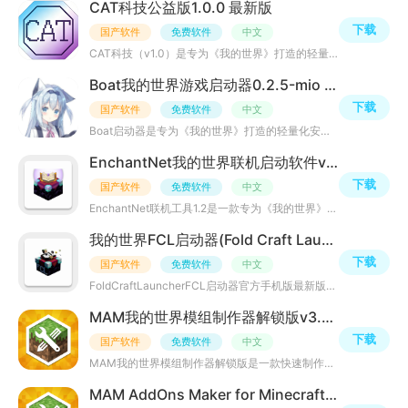
CAT科技公益版1.0.0 最新版
下载
国产软件
免费软件
中文
CAT科技（v1.0）是专为《我的世界》打造的轻量化公益辅助工具，界面简洁无广告，无需Root、适配安卓5.2以上
Boat我的世界游戏启动器0.2.5-mio 手机版
下载
国产软件
免费软件
中文
Boat启动器是专为《我的世界》打造的轻量化安卓辅助工具，它以一站式游戏辅助为核心，免费整合海量模组、材
EnchantNet我的世界联机启动软件v1.2.0 最新版
下载
国产软件
免费软件
中文
EnchantNet联机工具1.2是一款专为《我的世界》打造的启动器与辅助平台。该软件能够帮助玩家一键启动各种不同
我的世界FCL启动器(Fold Craft Launcher)1.3.1.9 官方正版
下载
国产软件
免费软件
中文
FoldCraftLauncherFCL启动器官方手机版最新版是一款专为Minecraft玩家设计的启动器，它提供了丰富的游戏资源
MAM我的世界模组制作器解锁版v3.8.4安卓版
下载
国产软件
免费软件
中文
MAM我的世界模组制作器解锁版是一款快速制作我的世界模组的手机应用，新版modmaker汉化来袭，全新升级，新增
MAM AddOns Maker for Minecraft(手机我的世界插件制作器)v3.8.4 官方原版