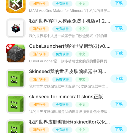
下载
国产软件
免费软件
中文
MAM AddOns Maker for Minecraft手机我的世界插件制作器是一款第三方我的世界插件制作软件，可实现我的世界
我的世界雾中人模组免费手机版v1.2.9.4官方最新版
下载
国产软件
免费软件
中文
我的世界雾中人是一款基于热门沙盒游戏《我的世界》的模组，它将玩家带入一个充满神秘和挑战的雾蒙蒙的新世
CubeLauncher(我的世界启动器)v0.2.0 手机版
下载
国产软件
免费软件
中文
CubeLauncher是一款移动端优化的我的世界网页版轻量级启动器，非官方社区开发。支持多版本快速切换与一键启
Skinseed我的世界皮肤编辑器中国版(mc皮肤编辑器中文版)v6.5.23汉化版
下载
国产软件
免费软件
中文
我的世界皮肤编辑器中国版是mc皮肤编辑器中文版应用，APP支持mc3D皮肤编辑、我的世界mod模组插件补丁优化、
skinseed for minecraft skins正版中文v6.5.23最新模组版
下载
国产软件
免费软件
中文
我的世界皮肤编辑器是我的世界皮肤美化包免费版辅助工具，内置最新我的世界mod皮肤包、皮肤编辑器、模型美化
我的世界皮肤编辑器(skineditor汉化版2026手机中文版)v6.5.22编辑器版
下载
国产软件
免费软件
中文