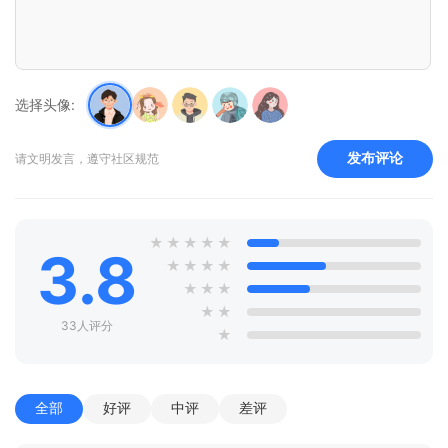
选择头像:
发布评论
请文明发言，遵守社区规范
★
★
★
★
★
3.8
★
★
★
★
★
★
★
★
★
33人评分
★
全部
好评
中评
差评