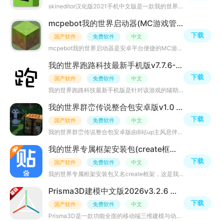
skineditor汉化版2021手机中文版是一款我的世界皮肤编辑器工具，大神已汉化破解，去除广告，无需挂墙，所有
mcpebot我的世界启动器(MC游戏管理工具)v1.2.2.7 官方正版
下载
国产软件
免费软件
中文
mcpebot我的世界启动器是安卓平台便捷的MC游戏管理工具，主打一键安装、多版本切换，兼容不同内容。支持自定
我的世界跑路科技最新手机版v7.7.6-246 免费版
下载
国产软件
免费软件
中文
我的世界跑路科技最新手机版是针对该游戏的辅助工具，性能稳定界面简洁，有菜单功能。能优化游戏、提升自由
我的世界群峦传说整合包安卓版v1.0 安卓版
下载
国产软件
免费软件
中文
我的世界群峦传说整合包安卓版由B站up主风息伴叶自制。有新模组资源，可自由创建，支持合作。含多种冒险玩法
我的世界专属框架安装包(create框架)v4.0.9105安卓手机版
下载
国产软件
免费软件
中文
我的世界专属框架安装包又名create框架，这是我的世界开挂框架插件，必须配合对应的多开分身框架使用，能稳
Prisma3D建模中文版2026v3.2.6 最新版
下载
国产软件
免费软件
中文
Prisma3D是一款功能全面的移动端三维建模与动画创作工具，支持网格建模的精细化点线面编辑、对象动画关键帧