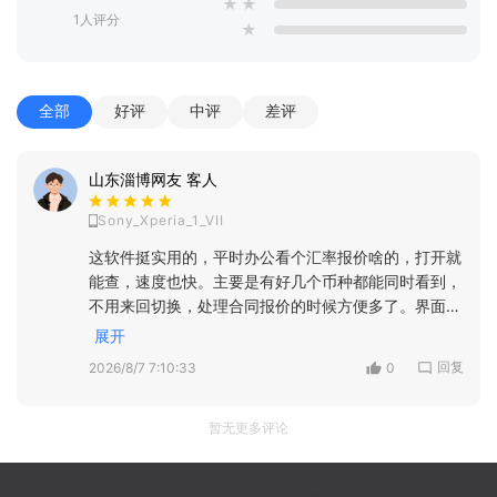
★
★
1人评分
★
全部
好评
中评
差评
山东淄博网友 客人
Sony_Xperia_1_VII
这软件挺实用的，平时办公看个汇率报价啥的，打开就
能查，速度也快。主要是有好几个币种都能同时看到，
不用来回切换，处理合同报价的时候方便多了。界面也
干净，没那么多乱七八糟的广告，日常用着顺手，推荐
展开
给做外贸的同事了
回复
2026/8/7 7:10:33
0
暂无更多评论