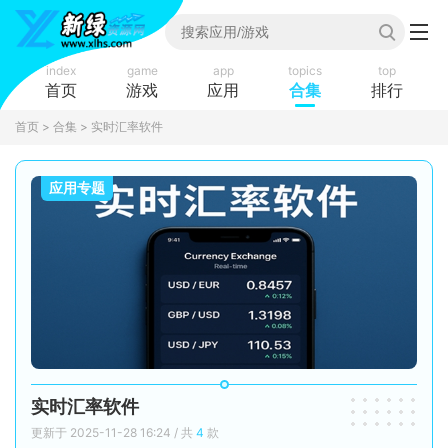
index
game
app
topics
top
首页
游戏
应用
合集
排行
首页
>
合集
> 实时汇率软件
应用专题
实时汇率软件
更新于 2025-11-28 16:24 / 共
4
款