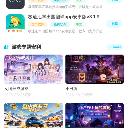
国产软件
免费软件
中文
极简汇率汇率转换器app安卓无广告版是一款非常专业的手机汇率计算查询工具，支持全球210多种货币计算查询，
极速汇率出国翻译app安卓版v3.1.9官方版
下载
国产软件
免费软件
中文
极速汇率出国翻译app安卓版是一款专门为用户提供快速、准确的汇率查询和翻译服务的手机应用程序，该软件支持
游戏专题安利
··· more
女团养成游戏
小丑牌
2026-08-06更新
2026-08-06更新