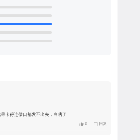
结果卡得连借口都发不出去，白瞎了
0
回复