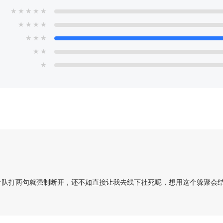
★
★
★
★
★
★
★
★
★
★
★
★
★
★
★
个队打两句就强制断开，还不如直接让我去线下社死呢，想用这个躲聚会