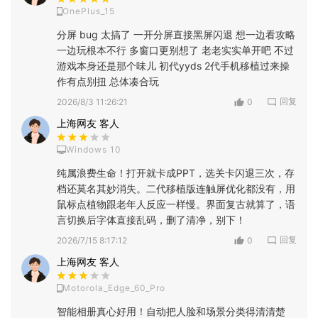
OnePlus_15
分屏 bug 太搞了 一开分屏直接黑屏闪退 想一边看攻略
一边玩根本不行 多窗口更别想了 老老实实单开吧 不过
游戏本身还是那个味儿 初代yyds 2代手机移植过来操
作有点别扭 总体凑合玩
回复
2026/8/3 11:26:21
0
上海网友 客人
Windows 10
纯属浪费生命！打开就卡成PPT，选关卡闪退三次，存
档还莫名其妙消失。二代移植版连触屏优化都没有，用
鼠标点植物跟老年人反应一样慢。界面复古就算了，语
言切换后字体直接乱码，删了清净，别下！
回复
2026/7/15 8:17:12
0
上海网友 客人
Motorola_Edge_60_Pro
智能相册真心好用！自动把人脸和场景分类得清清楚