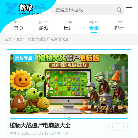
index
game
app
topics
top
首页
游戏
应用
合集
排行
首页
>
合集
> 植物大战僵尸电脑版大全
应用专题
植物大战僵尸电脑版大全
更新于 2026-07-09 12:06 / 共
4
款