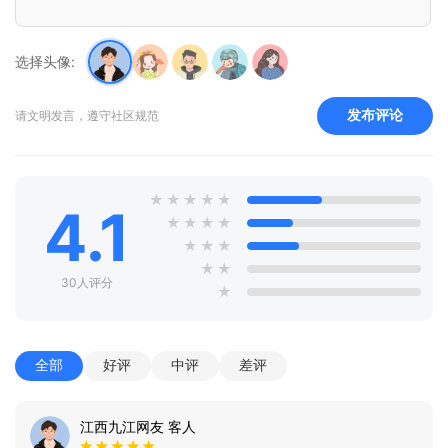
选择头像:
发布评论
请文明发言，遵守社区规范
★
★
★
★
★
4.1
★
★
★
★
★
★
★
★
★
30人评分
★
全部
好评
中评
差评
江西九江网友 客人