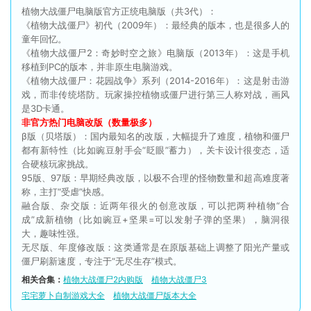
植物大战僵尸电脑版官方正统电脑版（共3代）：
《植物大战僵尸》初代（2009年）：最经典的版本，也是很多人的
童年回忆。
《植物大战僵尸2：奇妙时空之旅》电脑版（2013年）：这是手机
移植到PC的版本，并非原生电脑游戏。
《植物大战僵尸：花园战争》系列（2014-2016年）：这是射击游
戏，而非传统塔防。玩家操控植物或僵尸进行第三人称对战，画风
是3D卡通。
非官方热门电脑改版（数量极多）
β版（贝塔版）：国内最知名的改版，大幅提升了难度，植物和僵尸
都有新特性（比如豌豆射手会“眨眼”蓄力），关卡设计很变态，适
合硬核玩家挑战。
95版、97版：早期经典改版，以极不合理的怪物数量和超高难度著
称，主打“受虐”快感。
融合版、杂交版：近两年很火的创意改版，可以把两种植物“合
成”成新植物（比如豌豆+坚果=可以发射子弹的坚果），脑洞很
大，趣味性强。
无尽版、年度修改版：这类通常是在原版基础上调整了阳光产量或
僵尸刷新速度，专注于“无尽生存”模式。
相关合集：
植物大战僵尸2内购版
植物大战僵尸3
宅宅萝卜自制游戏大全
植物大战僵尸版本大全