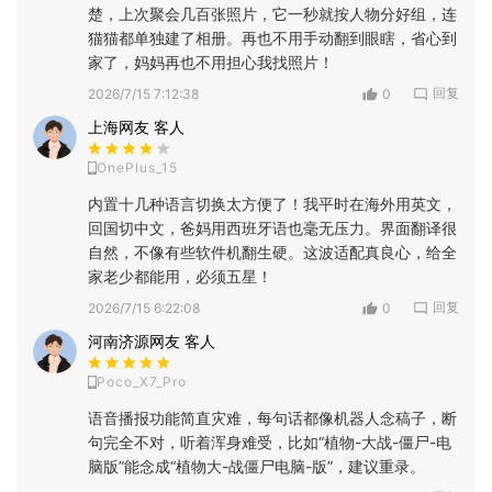
楚，上次聚会几百张照片，它一秒就按人物分好组，连
猫猫都单独建了相册。再也不用手动翻到眼瞎，省心到
家了，妈妈再也不用担心我找照片！
回复
2026/7/15 7:12:38
0
上海网友 客人
OnePlus_15
内置十几种语言切换太方便了！我平时在海外用英文，
回国切中文，爸妈用西班牙语也毫无压力。界面翻译很
自然，不像有些软件机翻生硬。这波适配真良心，给全
家老少都能用，必须五星！
回复
2026/7/15 6:22:08
0
河南济源网友 客人
Poco_X7_Pro
语音播报功能简直灾难，每句话都像机器人念稿子，断
句完全不对，听着浑身难受，比如“植物-大战-僵尸-电
脑版”能念成“植物大-战僵尸电脑-版”，建议重录。