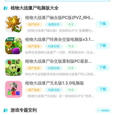
植物大战僵尸电脑版大全
植物大战僵尸融合版PC版(PVZ_RH)v3.8.1 最新版
下载
国产软件
免费软件
中文
《植物大战僵尸融合版》是由B站UP主“蓝飘飘fly”基于经典原作魔改的一款同人游戏。其最大亮点在于创新性的
植物大战僵尸经典杂交版电脑版v3.18 最新版
下载
国产游戏
玩家自制
中文
如果你是植物大战僵尸一代粉，那我相信你一定会喜欢这个版本，虽然这个版本初期只是一个16岁的高中生做的，
植物大战僵尸杂交版重制版PC最新版v0.25.5.0潜艇伟伟迷
下载
国产游戏
玩家自制
中文
B站UP主@潜艇伟伟迷自制植物大战僵尸同人游戏！原版植物大战僵尸玩腻了？杂交版脑洞大开融合植物特性，全新
植物大战僵尸无名版1.3.0电脑版
下载
国产游戏
玩家自制
中文
《植物大战僵尸无名版》是一款由B站UP主“坚果碎巧克力冰激凌”基于原版一代完全重构机制的硬核策略向同人改
游戏专题安利
··· more