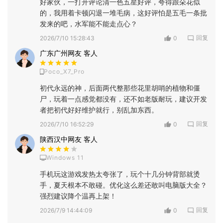
好家伙，一打开评论清一色五星好评，夸得跟朵花似
的，我用着卡顿闪退一堆毛病，这好评怕是五毛一条批
发来的吧，水军能不能走点心？
回复
2026/7/10 15:28:43
0
广东广州网友 客人
Poco_X7_Pro
初代永远的神，后面两代整那些花里胡哨的植物和僵
尸，玩着一点感觉都没有，还不如老版耐玩，建议开发
者把初代好好维护就行，别乱加东西。
回复
2026/7/10 16:52:29
0
陕西汉中网友 客人
Windows 11
手机玩这游戏发热太夸张了，玩个十几分钟背部就烫
手，夏天根本不敢碰。优化这么差还敢叫电脑版大全？
强烈建议降个温再上架！
回复
2026/7/9 14:44:09
0