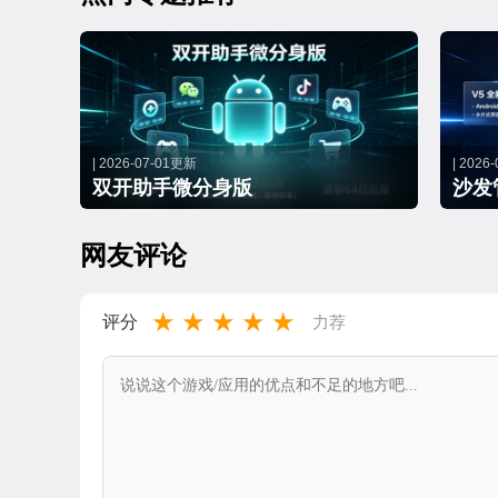
| 2026-07-01更新
| 2026
双开助手微分身版
沙发
网友评论
★
★
★
★
★
评分
力荐