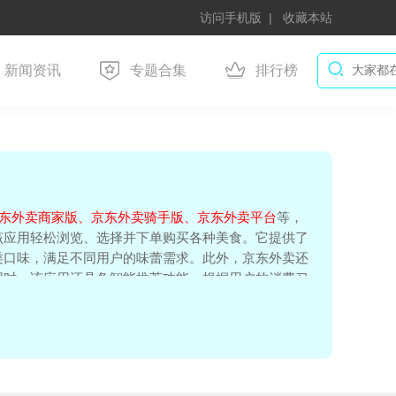
访问手机版
收藏本站
新闻资讯
专题合集
排行榜
东外卖商家版、京东外卖骑手版、京东外卖平台
等，
该应用轻松浏览、选择并下单购买各种美食。它提供了
类口味，满足不同用户的味蕾需求。此外，京东外卖还
同时，该应用还具备智能推荐功能，根据用户的消费习
东外卖软件大全为用户提供了一个便捷、快速的在线订