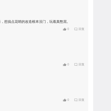
料，想搞点花哨的改造根本没门，玩着真憋屈。
0
回复
0
回复
0
回复