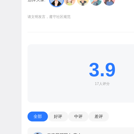
请文明发言，遵守社区规范
3.9
17人评分
全部
好评
中评
差评