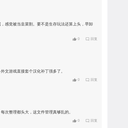
屈，感觉被当韭菜割。要不是生存玩法还算上头，早卸
0
回复
多外文游戏直接套个汉化补丁强多了。
0
回复
，每次整理都头大，这文件管理真够乱的。
0
回复