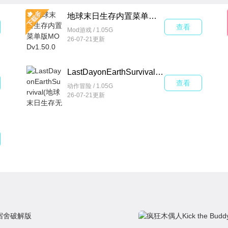
夯实生存根基；还是资深末日冒险家，渴望在最新版
地球末日生存内置菜单版MODv1.50.0安卓最新版
全》都能满足你的需求，带你深度领略地球末日生存
查看
Mod游戏 / 1.05G
26-07-21更新
LastDayonEarthSurvival(地球末日生存无限体力修改器版)v1.50.0内购版
查看
动作冒险 / 1.05G
26-07-21更新