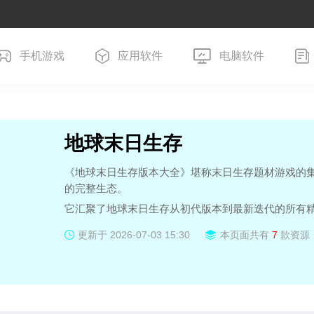
手机游戏
应用软件
电脑软件
地球末日生存
《地球末日生存版本大全》堪称末日生存题材游戏的
的完整生态。
它汇聚了地球末日生存从初代版本到最新迭代的所有
家在荒芜废土中开启基础的生存探索，体验收集资源
更新于
2026-07-03 15:30
本页面共有
7
款资源
本，融入全新的地图场景、强大的变异怪物、复杂的
是持续优化体验的更新版本，针对画面、操作、平衡
在这里，玩家能一站式纵览游戏的发展脉络，自由选
独特的生存挑战，从资源匮乏的艰难起步，到凭借智
知威胁，不同版本带来截然不同的生存节奏与策略体