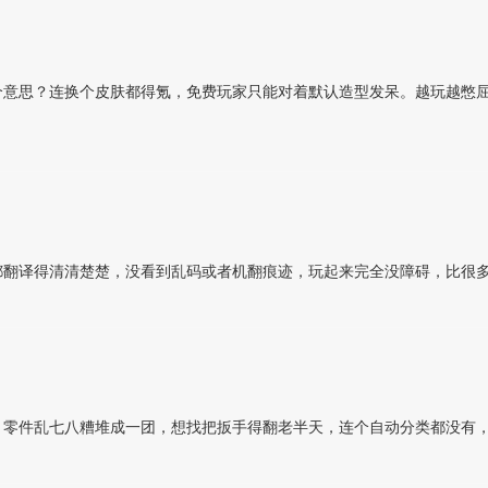
个意思？连换个皮肤都得氪，免费玩家只能对着默认造型发呆。越玩越憋
都翻译得清清楚楚，没看到乱码或者机翻痕迹，玩起来完全没障碍，比很
、零件乱七八糟堆成一团，想找把扳手得翻老半天，连个自动分类都没有