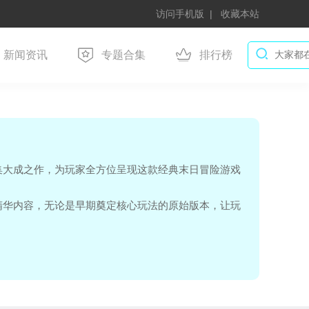
访问手机版
收藏本站
新闻资讯
专题合集
排行榜
集大成之作，为玩家全方位呈现这款经典末日冒险游戏
精华内容，无论是早期奠定核心玩法的原始版本，让玩
、搭建庇护所的紧张刺激；还是后续不断革新的进阶版
科技树系统，为玩家带来更具挑战性的生存考验；亦或
性进行精细打磨，带来更流畅、沉浸的末日生存感受。
择契合自身喜好的版本开启末日征程。每一个版本都是
慧与勇气打造末日堡垒，再到与其他幸存者携手对抗未
验。无论你是初入末日世界的新手，渴望在经典版本中