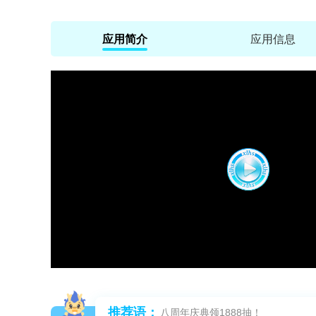
应用简介
应用信息
推荐语：
八周年庆典领1888抽！