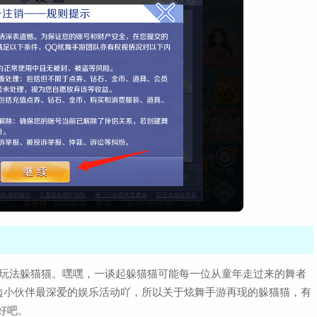
奇玩法躲猫猫。嘿嘿，一谈起躲猫猫可能每一位从童年走过来的舞者
边小伙伴最深爱的娱乐活动吖，所以关于炫舞手游再现的躲猫猫，有
好吧。