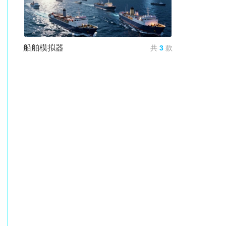
船舶模拟器
共
3
款