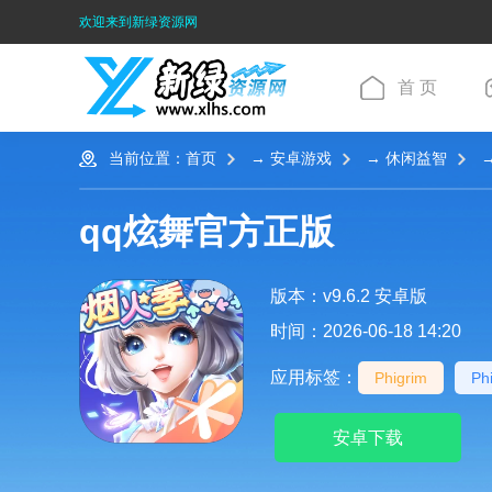
欢迎来到新绿资源网
首 页
当前位置：
首页
→
安卓游戏
→
休闲益智
→
qq炫舞官方正版
版本：v9.6.2 安卓版
时间：2026-06-18 14:20
应用标签：
Phigrim
Ph
安卓下载