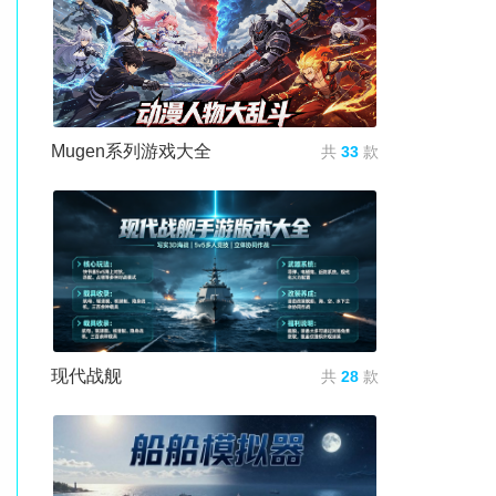
Mugen系列游戏大全
共
33
款
现代战舰
共
28
款