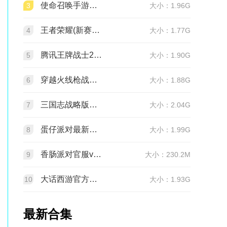
使命召唤手游官方版2026最新版v1.9.55 安卓版
3
大小：1.96G
王者荣耀(新赛季更新)v11.4.1.1 官方版
4
大小：1.77G
腾讯王牌战士2026官方正版手机版v1.65.0.1040安卓版
5
大小：1.90G
穿越火线枪战王者最新版1.0.540.840 官服
6
大小：1.88G
三国志战略版官服v2081.1730 最新版本
7
大小：2.04G
蛋仔派对最新版v1.0.282 网易官方版
8
大小：1.99G
香肠派对官服v24.14 正式服
9
大小：230.2M
大话西游官方正版v2.1.436 安卓最新版
10
大小：1.93G
最新合集