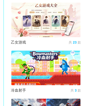
乙女游戏
共
23
款
冷血射手
共
3
款