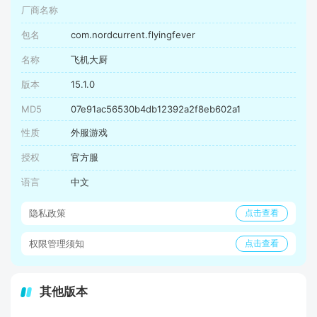
厂商名称
包名
com.nordcurrent.flyingfever
名称
飞机大厨
版本
15.1.0
MD5
07e91ac56530b4db12392a2f8eb602a1
性质
外服游戏
授权
官方服
语言
中文
隐私政策
点击查看
权限管理须知
点击查看
其他版本