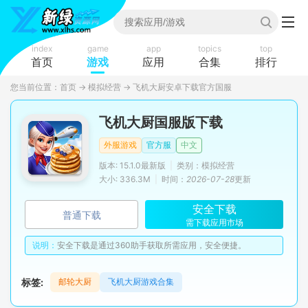
index
game
app
topics
top
首页
游戏
应用
合集
排行
您当前位置：
首页
→
模拟经营
→
飞机大厨安卓下载官方国服
飞机大厨国服版下载
外服游戏
官方服
中文
版本: 15.1.0最新版
|
类别：模拟经营
大小: 336.3M
|
时间：
2026-07-28
更新
安全下载
普通下载
需下载应用市场
说明：
安全下载是通过360助手获取所需应用，安全便捷。
标签:
邮轮大厨
飞机大厨游戏合集