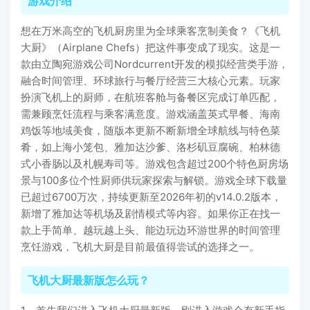
游戏介绍
想在万米高空的飞机厨房里为全球乘客烹制美食？《飞机
大厨》（Airplane Chefs）把这件事变成了现实。这是一
款由立陶宛游戏公司Nordcurrent开发的模拟经营类手游，
融合时间管理、环球旅行与餐厅经营三大核心元素。玩家
扮演飞机上的厨师，在航班客舱与备餐区完成订单匹配，
需兼顾烹饪流程与乘客满意度。游戏涵盖英式早餐、海南
鸡饭等地域美食，随版本更新不断新增全球航线与特色菜
肴，如上海小笼包、雅加达沙爹、洛杉矶豆腐碗、柏林德
式小香肠以及札幌寿司等。游戏包含超过200个特色厨房场
景与100多位个性厨师供玩家探索与解锁。游戏全球下载量
已超过6700万次，持续更新至2026年初的v14.0.2版本，
新增了雅加达等机场及剧情模式等内容。如果你正在找一
款上手简单、越玩越上头、能边玩边环游世界的时间管理
烹饪游戏，飞机大厨是目前最值得尝试的选择之一。
飞机大厨最新版怎么玩？